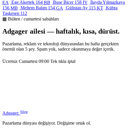
Ege Akertek
164
Buse Biçer
158
İlayda Yılmazkaya
EA
BB
İY
156
Meltem Balım
154
Gülistan Ay
115
Kübra
MB
GA
KT
Taşkesen
112
▦ Bülten / cumartesi sabahları
Adgager ailesi — haftalık, kısa, dürüst.
Pazarlama, reklam ve teknoloji dünyasından bu hafta gerçekten
önemli olan 5 şey. Spam yok, sadece okunmaya değer içerik.
Ücretsiz
Cumartesi 09:00
Tek tıkla iptal
blog
Adgager
.
Pazarlama dünyası değişiyor. Değişime ortak ol.