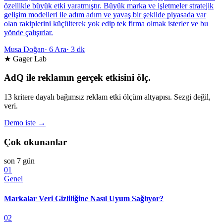
özellikle büyük etki yaratmıştır. Büyük marka ve işletmeler stratejik
gelişim modelleri ile adım adım ve yavaş bir şekilde piyasada var
olan rakiplerini küçülterek yok edip tek firma olmak isterler ve bu
yönde çalışırlar.
Musa Doğan
·
6 Ara
·
3 dk
★ Gager Lab
AdQ ile reklamın gerçek etkisini ölç.
13 kritere dayalı bağımsız reklam etki ölçüm altyapısı. Sezgi değil,
veri.
Demo iste →
Çok okunanlar
son 7 gün
01
Genel
Markalar Veri Gizliliğine Nasıl Uyum Sağlıyor?
02