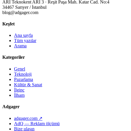
ARI Teknokent ARI 3 · Reşit Paşa Mah. Katar Cad. No:4
34467 Sarıyer / İstanbul
blog@adgager.com
Keşfet
Ana sayfa
Tüm yazılar
Arama
Kategoriler
Genel
Teknoloji
Pazarlama
Kültür & Sanat
İlginç
İlham
Adgager
adgager.com ↗
AdQ — Reklam ölçümü
Bize ulaşın