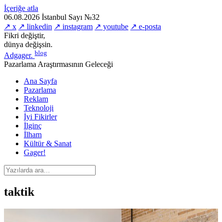
İçeriğe atla
06.08.2026
İstanbul
Sayı №32
↗ x
↗ linkedin
↗ instagram
↗ youtube
↗ e-posta
Fikri değiştir,
dünya değişsin.
blog
Adgager
.
Pazarlama Araştırmasının Geleceği
Ana Sayfa
Pazarlama
Reklam
Teknoloji
İyi Fikirler
İlginç
İlham
Kültür & Sanat
Gager!
taktik