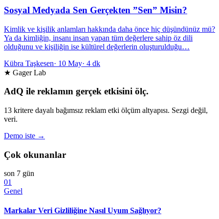
Sosyal Medyada Sen Gerçekten ”Sen” Misin?
Kimlik ve kişilik anlamları hakkında daha önce hiç düşündünüz mü?
Ya da kimliğin, insanı insan yapan tüm değerlere sahip öz dili
olduğunu ve kişiliğin ise kültürel değerlerin oluşturulduğu…
Kübra Taşkesen
·
10 May
·
4 dk
★ Gager Lab
AdQ ile reklamın gerçek etkisini ölç.
13 kritere dayalı bağımsız reklam etki ölçüm altyapısı. Sezgi değil,
veri.
Demo iste →
Çok okunanlar
son 7 gün
01
Genel
Markalar Veri Gizliliğine Nasıl Uyum Sağlıyor?