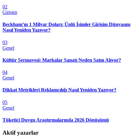
02
Girişim
Beckham’ın 1 Milyar Doları: Ünlü İsimler Girişim Dünyasını
Nasıl Yeniden Yazıyor?
03
Genel
Kültür Sermayesi: Markalar Sanatı Neden Satın Alıyor?
04
Genel
Dikkat Metrikleri Reklamcılığı Nasıl Yeniden Yazıyor?
05
Genel
Tüketici Duygu Araştırmalarında 2026 Dönüşümü
Aktif yazarlar