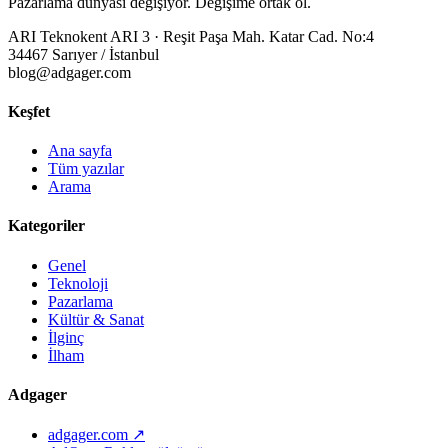
Pazarlama dünyası değişiyor. Değişime ortak ol.
ARI Teknokent ARI 3 · Reşit Paşa Mah. Katar Cad. No:4
34467 Sarıyer / İstanbul
blog@adgager.com
Keşfet
Ana sayfa
Tüm yazılar
Arama
Kategoriler
Genel
Teknoloji
Pazarlama
Kültür & Sanat
İlginç
İlham
Adgager
adgager.com ↗