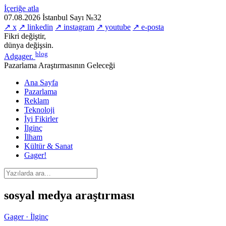
İçeriğe atla
07.08.2026
İstanbul
Sayı №32
↗ x
↗ linkedin
↗ instagram
↗ youtube
↗ e-posta
Fikri değiştir,
dünya değişsin.
blog
Adgager
.
Pazarlama Araştırmasının Geleceği
Ana Sayfa
Pazarlama
Reklam
Teknoloji
İyi Fikirler
İlginç
İlham
Kültür & Sanat
Gager!
sosyal medya araştırması
Gager · İlginç