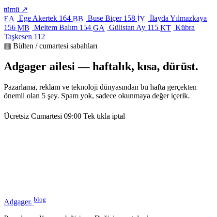
tümü ↗
Ege Akertek
164
Buse Biçer
158
İlayda Yılmazkaya
EA
BB
İY
156
Meltem Balım
154
Gülistan Ay
115
Kübra
MB
GA
KT
Taşkesen
112
▦ Bülten / cumartesi sabahları
Adgager ailesi — haftalık, kısa, dürüst.
Pazarlama, reklam ve teknoloji dünyasından bu hafta gerçekten
önemli olan 5 şey. Spam yok, sadece okunmaya değer içerik.
Ücretsiz
Cumartesi 09:00
Tek tıkla iptal
blog
Adgager
.