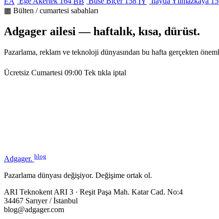
Ege Akertek
164
Buse Biçer
158
İlayda Yılmazkaya
15
EA
BB
İY
▦ Bülten / cumartesi sabahları
Adgager ailesi — haftalık, kısa, dürüst.
Pazarlama, reklam ve teknoloji dünyasından bu hafta gerçekten öneml
Ücretsiz
Cumartesi 09:00
Tek tıkla iptal
blog
Adgager
.
Pazarlama dünyası değişiyor. Değişime ortak ol.
ARI Teknokent ARI 3 · Reşit Paşa Mah. Katar Cad. No:4
34467 Sarıyer / İstanbul
blog@adgager.com