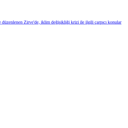
enlenen Zirve'de, iklim değişikliği krizi ile ilgili çarpıcı konular