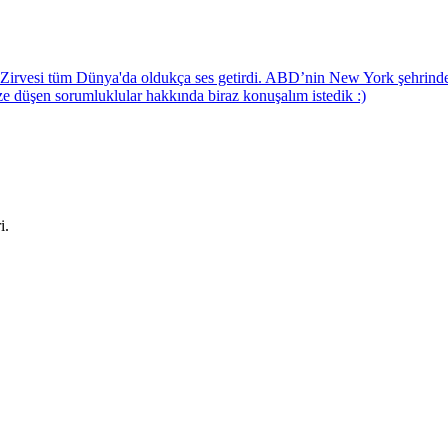
Zirvesi tüm Dünya'da oldukça ses getirdi. ABD’nin New York şehrinde düz
 düşen sorumluklular hakkında biraz konuşalım istedik :)
i.