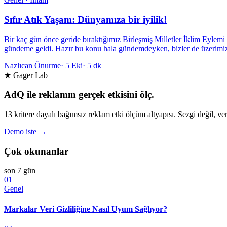
Sıfır Atık Yaşam: Dünyamıza bir iyilik!
Bir kaç gün önce geride bıraktığımız Birleşmiş Milletler İklim Eylemi 
gündeme geldi. Hazır bu konu hala gündemdeyken, bizler de üzerimize
Nazlıcan Önurme
·
5 Eki
·
5 dk
★ Gager Lab
AdQ ile reklamın gerçek etkisini ölç.
13 kritere dayalı bağımsız reklam etki ölçüm altyapısı. Sezgi değil, ver
Demo iste →
Çok okunanlar
son 7 gün
01
Genel
Markalar Veri Gizliliğine Nasıl Uyum Sağlıyor?