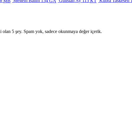
6
Meltem Balım
154
Gülistan Ay
115
Kübra Taşkesen
MB
GA
KT
i olan 5 şey. Spam yok, sadece okunmaya değer içerik.