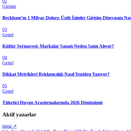
02
Girişim
Beckham’ın 1 Milyar Doları: Ünlü İsimler Girişim Dünyasını Nas
03
Genel
Kültür Sermayesi: Markalar Sanatı Neden Satın Alıyor?
04
Genel
Dikkat Metrikleri Reklamcılığı Nasıl Yeniden Yazıyor?
05
Genel
Tüketici Duygu Araştırmalarında 2026 Dönüşümü
Aktif yazarlar
tümü ↗