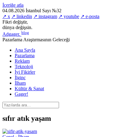
İçeriğe atla
04.08.2026
İstanbul
Sayı №32
↗ x
↗ linkedin
↗ instagram
↗ youtube
↗ e-posta
Fikri değiştir,
dünya değişsin.
blog
Adgager
.
Pazarlama Araştırmasının Geleceği
Ana Sayfa
Pazarlama
Reklam
Teknoloji
İyi Fikirler
İlginç
İlham
Kültür & Sanat
Gager!
sıfır atık yaşam
Genel · İlham