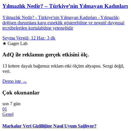
Yılmazlık Nedir? – Türkiye’nin Yılmayan Kadınları
Yılmazlık Nedir? - Türkiye'nin Yılmayan Kadınları - Yılmazlık;
değişen durumlara karşı esneklik gösterebilme ve negatif duygusal
tecrübelerden kurtulabilme yeteneğidir
Şeyma Vergül
·
12 Haz
·
3 dk
★ Gager Lab
AdQ ile reklamın gerçek etkisini ölç.
13 kritere dayalı bağımsız reklam etki ölçüm altyapısı. Sezgi değil,
veri.
Demo iste →
Çok okunanlar
son 7 gün
01
Genel
Markalar Veri Gizliliğine Nasıl Uyum Sağlıyor?