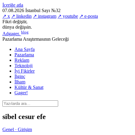
İçeriğe atla
07.08.2026
İstanbul
Sayı №32
↗ x
↗ linkedin
↗ instagram
↗ youtube
↗ e-posta
Fikri değiştir,
dünya değişsin.
blog
Adgager
.
Pazarlama Araştırmasının Geleceği
Ana Sayfa
Pazarlama
Reklam
Teknoloji
İyi Fikirler
İlginç
İlham
Kültür & Sanat
Gager!
sibel cesur efe
Genel · Girişim