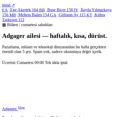
tümü ↗
Ege Akertek
164
Buse Biçer
158
İlayda Yılmazkaya
EA
BB
İY
156
Meltem Balım
154
Gülistan Ay
115
Kübra
MB
GA
KT
Taşkesen
112
▦ Bülten / cumartesi sabahları
Adgager ailesi — haftalık, kısa, dürüst.
Pazarlama, reklam ve teknoloji dünyasından bu hafta gerçekten
önemli olan 5 şey. Spam yok, sadece okunmaya değer içerik.
Ücretsiz
Cumartesi 09:00
Tek tıkla iptal
blog
Adgager
.