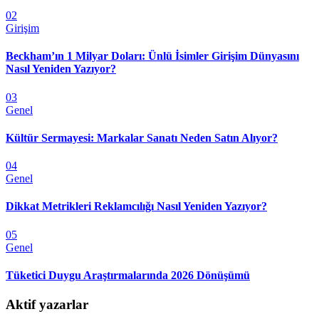
02
Girişim
Beckham’ın 1 Milyar Doları: Ünlü İsimler Girişim Dünyasını
Nasıl Yeniden Yazıyor?
03
Genel
Kültür Sermayesi: Markalar Sanatı Neden Satın Alıyor?
04
Genel
Dikkat Metrikleri Reklamcılığı Nasıl Yeniden Yazıyor?
05
Genel
Tüketici Duygu Araştırmalarında 2026 Dönüşümü
Aktif yazarlar