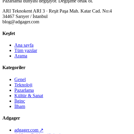
Pazarlama dünyası değişiyor. Değişime ortak ol.
ARI Teknokent ARI 3 · Reşit Paşa Mah. Katar Cad. No:4
34467 Sarıyer / İstanbul
blog@adgager.com
Keşfet
Ana sayfa
Tüm yazılar
Arama
Kategoriler
Genel
Teknoloji
Pazarlama
Kültür & Sanat
İlginç
İlham
Adgager
adgager.com ↗