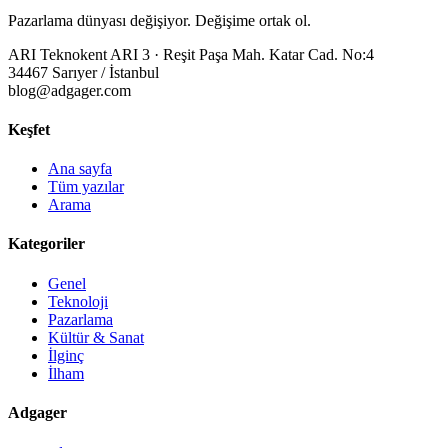
Pazarlama dünyası değişiyor. Değişime ortak ol.
ARI Teknokent ARI 3 · Reşit Paşa Mah. Katar Cad. No:4
34467 Sarıyer / İstanbul
blog@adgager.com
Keşfet
Ana sayfa
Tüm yazılar
Arama
Kategoriler
Genel
Teknoloji
Pazarlama
Kültür & Sanat
İlginç
İlham
Adgager