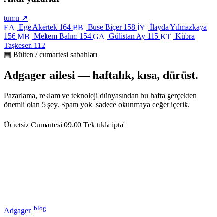
tümü ↗
Ege Akertek
164
Buse Biçer
158
İlayda Yılmazkaya
EA
BB
İY
156
Meltem Balım
154
Gülistan Ay
115
Kübra
MB
GA
KT
Taşkesen
112
▦ Bülten / cumartesi sabahları
Adgager ailesi — haftalık, kısa, dürüst.
Pazarlama, reklam ve teknoloji dünyasından bu hafta gerçekten
önemli olan 5 şey. Spam yok, sadece okunmaya değer içerik.
Ücretsiz
Cumartesi 09:00
Tek tıkla iptal
blog
Adgager
.