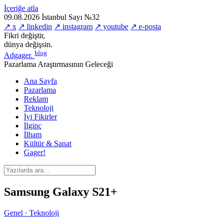
İçeriğe atla
09.08.2026
İstanbul
Sayı №32
↗ x
↗ linkedin
↗ instagram
↗ youtube
↗ e-posta
Fikri değiştir,
dünya değişsin.
blog
Adgager
.
Pazarlama Araştırmasının Geleceği
Ana Sayfa
Pazarlama
Reklam
Teknoloji
İyi Fikirler
İlginç
İlham
Kültür & Sanat
Gager!
Samsung Galaxy S21+
Genel · Teknoloji