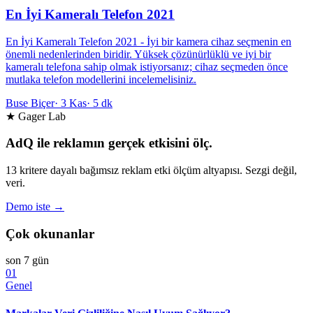
En İyi Kameralı Telefon 2021
En İyi Kameralı Telefon 2021 - İyi bir kamera cihaz seçmenin en
önemli nedenlerinden biridir. Yüksek çözünürlüklü ve iyi bir
kameralı telefona sahip olmak istiyorsanız; cihaz seçmeden önce
mutlaka telefon modellerini incelemelisiniz.
Buse Biçer
·
3 Kas
·
5 dk
★ Gager Lab
AdQ ile reklamın gerçek etkisini ölç.
13 kritere dayalı bağımsız reklam etki ölçüm altyapısı. Sezgi değil,
veri.
Demo iste →
Çok okunanlar
son 7 gün
01
Genel