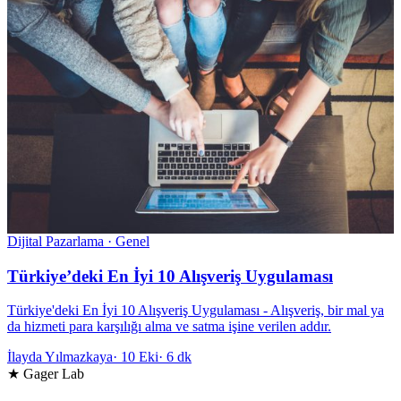
Dijital Pazarlama · Genel
Türkiye’deki En İyi 10 Alışveriş Uygulaması
Türkiye'deki En İyi 10 Alışveriş Uygulaması - Alışveriş, bir mal ya
da hizmeti para karşılığı alma ve satma işine verilen addır.
İlayda Yılmazkaya
·
10 Eki
·
6 dk
★ Gager Lab