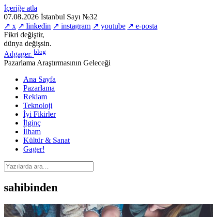
İçeriğe atla
07.08.2026
İstanbul
Sayı №32
↗ x
↗ linkedin
↗ instagram
↗ youtube
↗ e-posta
Fikri değiştir,
dünya değişsin.
blog
Adgager
.
Pazarlama Araştırmasının Geleceği
Ana Sayfa
Pazarlama
Reklam
Teknoloji
İyi Fikirler
İlginç
İlham
Kültür & Sanat
Gager!
sahibinden