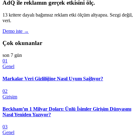
AdQ ile reklamın gerçek etkisini ölç.
13 kritere dayalı bağımsız reklam etki ölçüm altyapısı. Sezgi değil,
veri.
Demo iste →
Çok okunanlar
son 7 gün
01
Genel
Markalar Veri Gizliliğine Nasıl Uyum Sağlıyor?
02
Girişim
Beckham’ın 1 Milyar Doları: Ünlü İsimler Girişim Dünyasını
Nasıl Yeniden Yazıyor?
03
Genel