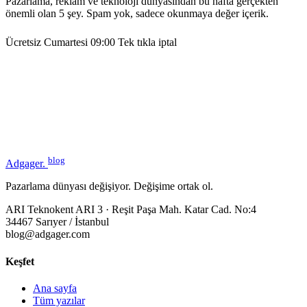
Pazarlama, reklam ve teknoloji dünyasından bu hafta gerçekten
önemli olan 5 şey. Spam yok, sadece okunmaya değer içerik.
Ücretsiz
Cumartesi 09:00
Tek tıkla iptal
blog
Adgager
.
Pazarlama dünyası değişiyor. Değişime ortak ol.
ARI Teknokent ARI 3 · Reşit Paşa Mah. Katar Cad. No:4
34467 Sarıyer / İstanbul
blog@adgager.com
Keşfet
Ana sayfa
Tüm yazılar