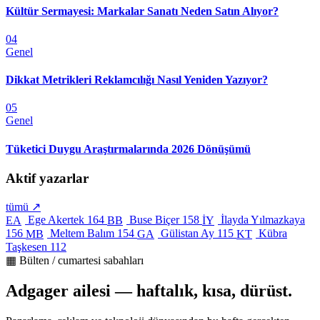
Kültür Sermayesi: Markalar Sanatı Neden Satın Alıyor?
04
Genel
Dikkat Metrikleri Reklamcılığı Nasıl Yeniden Yazıyor?
05
Genel
Tüketici Duygu Araştırmalarında 2026 Dönüşümü
Aktif yazarlar
tümü ↗
Ege Akertek
164
Buse Biçer
158
İlayda Yılmazkaya
EA
BB
İY
156
Meltem Balım
154
Gülistan Ay
115
Kübra
MB
GA
KT
Taşkesen
112
▦ Bülten / cumartesi sabahları
Adgager ailesi — haftalık, kısa, dürüst.