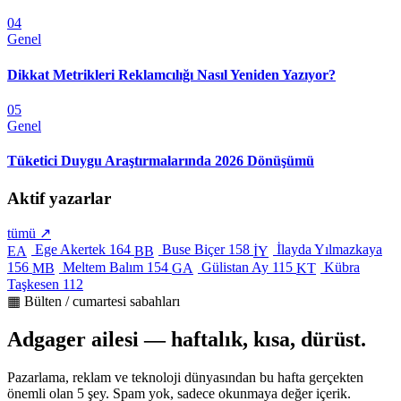
04
Genel
Dikkat Metrikleri Reklamcılığı Nasıl Yeniden Yazıyor?
05
Genel
Tüketici Duygu Araştırmalarında 2026 Dönüşümü
Aktif yazarlar
tümü ↗
Ege Akertek
164
Buse Biçer
158
İlayda Yılmazkaya
EA
BB
İY
156
Meltem Balım
154
Gülistan Ay
115
Kübra
MB
GA
KT
Taşkesen
112
▦ Bülten / cumartesi sabahları
Adgager ailesi — haftalık, kısa, dürüst.
Pazarlama, reklam ve teknoloji dünyasından bu hafta gerçekten
önemli olan 5 şey. Spam yok, sadece okunmaya değer içerik.