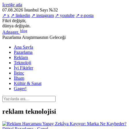
İçeriğe atla
07.08.2026
İstanbul
Sayı №32
↗ x
↗ linkedin
↗ instagram
↗ youtube
↗ e-posta
Fikri değiştir,
dünya değişsin.
blog
Adgager
.
Pazarlama Araştırmasının Geleceği
Ana Sayfa
Pazarlama
Reklam
Teknoloji
İyi Fikirler
İlginç
İlham
Kültür & Sanat
Gager!
reklam teknolojisi
Dijital Pazarlama · Genel