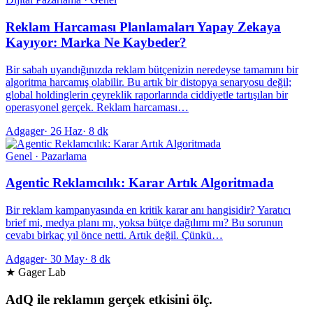
Reklam Harcaması Planlamaları Yapay Zekaya
Kayıyor: Marka Ne Kaybeder?
Bir sabah uyandığınızda reklam bütçenizin neredeyse tamamını bir
algoritma harcamış olabilir. Bu artık bir distopya senaryosu değil;
global holdinglerin çeyreklik raporlarında ciddiyetle tartışılan bir
operasyonel gerçek. Reklam harcaması…
Adgager
·
26 Haz
·
8 dk
Genel · Pazarlama
Agentic Reklamcılık: Karar Artık Algoritmada
Bir reklam kampanyasında en kritik karar anı hangisidir? Yaratıcı
brief mi, medya planı mı, yoksa bütçe dağılımı mı? Bu sorunun
cevabı birkaç yıl önce netti. Artık değil. Çünkü…
Adgager
·
30 May
·
8 dk
★ Gager Lab
AdQ ile reklamın gerçek etkisini ölç.