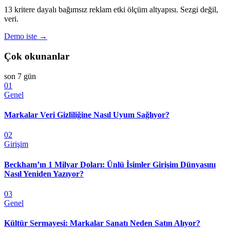
13 kritere dayalı bağımsız reklam etki ölçüm altyapısı. Sezgi değil,
veri.
Demo iste →
Çok okunanlar
son 7 gün
01
Genel
Markalar Veri Gizliliğine Nasıl Uyum Sağlıyor?
02
Girişim
Beckham’ın 1 Milyar Doları: Ünlü İsimler Girişim Dünyasını
Nasıl Yeniden Yazıyor?
03
Genel
Kültür Sermayesi: Markalar Sanatı Neden Satın Alıyor?