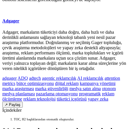
Adgager
Adgager, markaların tüketiciyi daha doğru, daha hızlı ve daha
derinlikli anlamasını sağlayan teknoloji tabanlı yeni nesil pazar
araştırma platformudur. Doğrulanmış ve seçilmiş Gager topluluğu,
çevik araştırma metodolojileri ve yapay zeka destekli altyapısıyla;
araştırma, reklam performans ölçümü, marka toplulukları ve içgörü
üretimi alanlarında markalara uçtan uca çözüm sunar. Adgager,
veriyi yalnızca toplayan değil; markaların karar alma süreçlerine yön
veren nitelikli içgörülere dönüştüren bir iş ortağıdır.
adgager
ADQ
adtech
agentic reklamcılık
AI reklamcılık
attention
metrics
bütçe optimizasyonu
dijital reklam
kampanya yönetimi
marka araştırması
marka güvenlirliği
medya satın alma
otonom
medya planlaması
pazarlama otomasyonu
programatik
reklam
ölçümleme
reklam teknolojisi
tüketici içgörüsü
yapay zeka
↗ Paylaş
İçindekiler
TOC, H2 başlıklarından otomatik oluşturulur.