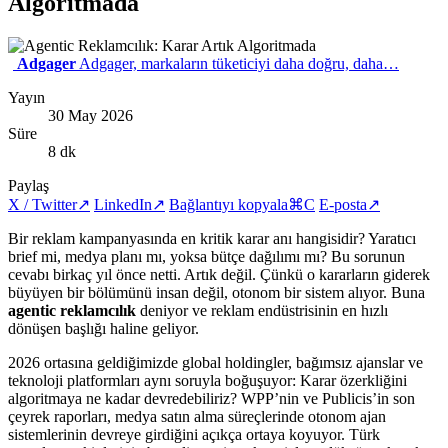
Algoritmada
Adgager
Adgager, markaların tüketiciyi daha doğru, daha…
Yayın
30 May 2026
Süre
8 dk
Paylaş
X / Twitter
↗
LinkedIn
↗
Bağlantıyı kopyala
⌘C
E-posta
↗
Bir reklam kampanyasında en kritik karar anı hangisidir? Yaratıcı
brief mi, medya planı mı, yoksa bütçe dağılımı mı? Bu sorunun
cevabı birkaç yıl önce netti. Artık değil. Çünkü o kararların giderek
büyüyen bir bölümünü insan değil, otonom bir sistem alıyor. Buna
agentic reklamcılık
deniyor ve reklam endüstrisinin en hızlı
dönüşen başlığı haline geliyor.
2026 ortasına geldiğimizde global holdingler, bağımsız ajanslar ve
teknoloji platformları aynı soruyla boğuşuyor: Karar özerkliğini
algoritmaya ne kadar devredebiliriz? WPP’nin ve Publicis’in son
çeyrek raporları, medya satın alma süreçlerinde otonom ajan
sistemlerinin devreye girdiğini açıkça ortaya koyuyor. Türk