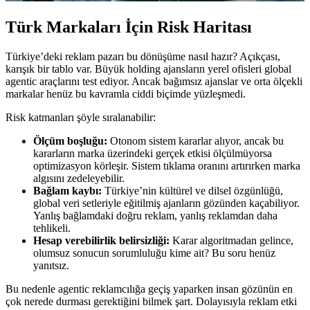
Türk Markaları İçin Risk Haritası
Türkiye’deki reklam pazarı bu dönüşüme nasıl hazır? Açıkçası,
karışık bir tablo var. Büyük holding ajansların yerel ofisleri global
agentic araçlarını test ediyor. Ancak bağımsız ajanslar ve orta ölçekli
markalar henüz bu kavramla ciddi biçimde yüzleşmedi.
Risk katmanları şöyle sıralanabilir:
Ölçüm boşluğu:
Otonom sistem kararlar alıyor, ancak bu
kararların marka üzerindeki gerçek etkisi ölçülmüyorsa
optimizasyon körleşir. Sistem tıklama oranını artırırken marka
algısını zedeleyebilir.
Bağlam kaybı:
Türkiye’nin kültürel ve dilsel özgünlüğü,
global veri setleriyle eğitilmiş ajanların gözünden kaçabiliyor.
Yanlış bağlamdaki doğru reklam, yanlış reklamdan daha
tehlikeli.
Hesap verebilirlik belirsizliği:
Karar algoritmadan gelince,
olumsuz sonucun sorumluluğu kime ait? Bu soru henüz
yanıtsız.
Bu nedenle agentic reklamcılığa geçiş yaparken insan gözünün en
çok nerede durması gerektiğini bilmek şart. Dolayısıyla reklam etki