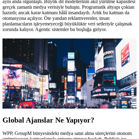
aynı anda olgunlaştı. Büyük dil modellerinin akıl yürütme kapasitesi
gerçek zamanlı medya verisiyle buluştu. Programatik altyapı çoktan
hazırdı; ancak karar katmanı hâlâ insandaydı. Artık bu katman da
otomasyona açılıyor. Öte yandan reklamverenler, insan
planlamacıların işleyemeyeceği büyüklükte veri setleriyle çalışmak
zorunda kalıyor. Agentic sistemler bu boşluğa giriyor.
Global Ajanslar Ne Yapıyor?
WPP, GroupM bünyesindeki medya satın alma süreçlerini otonom
optimizasyon katmanlarıyla entegre etmeye başladı. Publicis ise