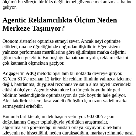
ölçümü bu süreçte bir lüks değil, temel güvence mekanizması haline
geliyor.
Agentic Reklamcılıkta Ölçüm Neden
Merkeze Taşınıyor?
Otonom sistemler optimize etmeyi sever. Ancak neyi optimize
ettikleri, ona ne öğrettiğinizle doğrudan ilişkilidir. Eğer sistem
yalnızca performans metriklerine göre eğitilmişse marka değerini
görmezden gelebilir. Bu boşluğu kapatmanın yolu, reklam etkisini
çok katmanlı ölçmekten geçiyor.
Adgager’ın
AdQ
metodolojisi tam bu noktada devreye giriyor.
S2’den S13’e uzanan 12 kriter, bir reklam filminin yalnızca izlenme
değil, hatırlanma, duygusal rezonans ve satın alma niyeti üzerindeki
etkisini ölçüyor. Agentic sistemlere bu tür çok boyutlu bir geri
bildirim beslendiğinde optimizasyon da çok boyutlu hale geliyor.
Aksi takdirde sistem, kısa vadeli dönüşüm için uzun vadeli marka
sermayesini eritebilir.
Bununla birlikte ölçüm tek başına yetmiyor. 90.000’i aşkın
doğrulanmış Gager topluluğuyla yürütülen araştırmalar,
algoritmaların göremediği nüansları ortaya koyuyor: o reklamı
izleyenin ne hissettiğini, neden duraksadığını, markayı zihninde nasıl