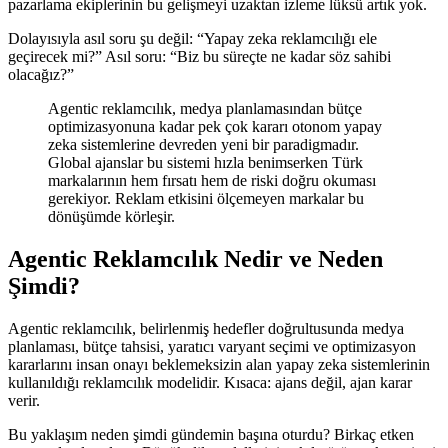
pazarlama ekiplerinin bu gelişmeyi uzaktan izleme lüksü artık yok.
Dolayısıyla asıl soru şu değil: “Yapay zeka reklamcılığı ele
geçirecek mi?” Asıl soru: “Biz bu süreçte ne kadar söz sahibi
olacağız?”
Agentic reklamcılık, medya planlamasından bütçe
optimizasyonuna kadar pek çok kararı otonom yapay
zeka sistemlerine devreden yeni bir paradigmadır.
Global ajanslar bu sistemi hızla benimserken Türk
markalarının hem fırsatı hem de riski doğru okuması
gerekiyor. Reklam etkisini ölçemeyen markalar bu
dönüşümde körleşir.
Agentic Reklamcılık Nedir ve Neden
Şimdi?
Agentic reklamcılık, belirlenmiş hedefler doğrultusunda medya
planlaması, bütçe tahsisi, yaratıcı varyant seçimi ve optimizasyon
kararlarını insan onayı beklemeksizin alan yapay zeka sistemlerinin
kullanıldığı reklamcılık modelidir. Kısaca: ajans değil, ajan karar
verir.
Bu yaklaşım neden şimdi gündemin başına oturdu? Birkaç etken