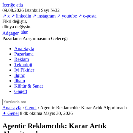
İçeriğe atla
09.08.2026
İstanbul
Sayı №32
↗ x
↗ linkedin
↗ instagram
↗ youtube
↗ e-posta
Fikri değiştir,
dünya değişsin.
blog
Adgager
.
Pazarlama Araştırmasının Geleceği
Ana Sayfa
Pazarlama
Reklam
Teknoloji
İyi Fikirler
İlginç
İlham
Kültür & Sanat
Gager!
Ana sayfa
›
Genel
›
Agentic Reklamcılık: Karar Artık Algoritmada
✦ Genel
8 dk okuma
Mayıs 30, 2026
Agentic Reklamcılık: Karar Artık