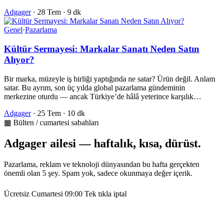
Adgager
·
28 Tem
·
9 dk
Genel
·
Pazarlama
Kültür Sermayesi: Markalar Sanatı Neden Satın
Alıyor?
Bir marka, müzeyle iş birliği yaptığında ne satar? Ürün değil. Anlam
satar. Bu ayrım, son üç yılda global pazarlama gündeminin
merkezine oturdu — ancak Türkiye’de hâlâ yeterince karşılık…
Adgager
·
25 Tem
·
10 dk
▦ Bülten / cumartesi sabahları
Adgager ailesi — haftalık, kısa, dürüst.
Pazarlama, reklam ve teknoloji dünyasından bu hafta gerçekten
önemli olan 5 şey. Spam yok, sadece okunmaya değer içerik.
Ücretsiz
Cumartesi 09:00
Tek tıkla iptal