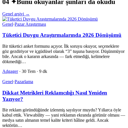
04 ✦
Bunu okuyanlar şunları da okudu
Genel arşivi →
Genel
·
Pazar Araştırması
Tüketici Duygu Araştırmalarında 2026 Dönüşümü
Bir tüketici anket formunu açıyor. İlk soruyu okuyor, seçeneklere
göz gezdiriyor ve içgüdüsel olarak “3” tuşuna basıyor. Düşünmüyor
bile. Ancak o kararın arkasında — fark etmediği, kelimelere
dökmediği…
Adgager
·
30 Tem
·
9 dk
Genel
·
Pazarlama
Dikkat Metrikleri Reklamcılığı Nasıl Yeniden
Yazıyor?
Bir reklam göründüğünde izlenmiş sayılıyor muydu? Yıllarca öyle
kabul ettik. Viewability — yani reklamın ekranda görünür olması —
medya satın almanın temel kalite kriteri hâline geldi. Ancak
sektörün…