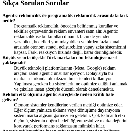
Sıkça Sorulan Sorular
Agentic reklamcılık ile programatik reklamcılık arasındaki fark
nedir?
Programatik reklamcılık, önceden belirlenmiş kurallar ve
teklifler çerçevesinde reklam envanteri satın alır. Agentic
reklamcılık ise bu kuralları dinamik biçimde yeniden
yazabilen, hedefleri yorumlayabilen ve birden fazla kanal
arasında otonom strateji geliştirebilen yapay zeka sistemlerini
kapsar. Fark, reaksiyon hızında değil, karar derinliğindedir.
Küçük ve orta ölçekli Türk markaları bu teknolojiye nasıl
yaklaşmalı?
Büyük teknoloji platformlarının (Meta, Google) reklam
araçları zaten agentic unsurlar içeriyor. Dolayısıyla bu
markalar farkında olmaksızın bu sistemleri kullanıyor.
Yapılması gereken bu sistemlerin ne optimize ettiğini anlamak
ve çıktıları insan gözüyle düzenli olarak denetlemektir.
Reklam etki ölçümü agentic süreçlerde neden kritik hale
geliyor?
Otonom sistemler kendilerine verilen metriği optimize eder.
Eğer ölçüm yalnızca tıklama veya dönüşüme dayanıyorsa
sistem marka algısını görmezden gelebilir. Çok katmanlı etki
ölçümü, sistemin doğru hedefi öğrenmesini ve marka değerini
koruyarak performans sağlamasını mümkün kılar.