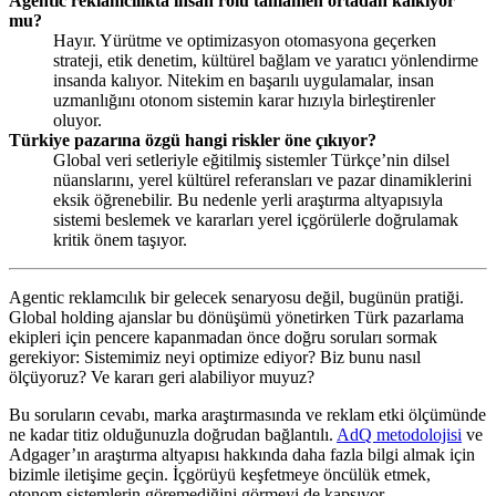
Agentic reklamcılıkta insan rolü tamamen ortadan kalkıyor
mu?
Hayır. Yürütme ve optimizasyon otomasyona geçerken
strateji, etik denetim, kültürel bağlam ve yaratıcı yönlendirme
insanda kalıyor. Nitekim en başarılı uygulamalar, insan
uzmanlığını otonom sistemin karar hızıyla birleştirenler
oluyor.
Türkiye pazarına özgü hangi riskler öne çıkıyor?
Global veri setleriyle eğitilmiş sistemler Türkçe’nin dilsel
nüanslarını, yerel kültürel referansları ve pazar dinamiklerini
eksik öğrenebilir. Bu nedenle yerli araştırma altyapısıyla
sistemi beslemek ve kararları yerel içgörülerle doğrulamak
kritik önem taşıyor.
Agentic reklamcılık bir gelecek senaryosu değil, bugünün pratiği.
Global holding ajanslar bu dönüşümü yönetirken Türk pazarlama
ekipleri için pencere kapanmadan önce doğru soruları sormak
gerekiyor: Sistemimiz neyi optimize ediyor? Biz bunu nasıl
ölçüyoruz? Ve kararı geri alabiliyor muyuz?
Bu soruların cevabı, marka araştırmasında ve reklam etki ölçümünde
ne kadar titiz olduğunuzla doğrudan bağlantılı.
AdQ metodolojisi
ve
Adgager’ın araştırma altyapısı hakkında daha fazla bilgi almak için
bizimle iletişime geçin. İçgörüyü keşfetmeye öncülük etmek,
otonom sistemlerin göremediğini görmeyi de kapsıyor.