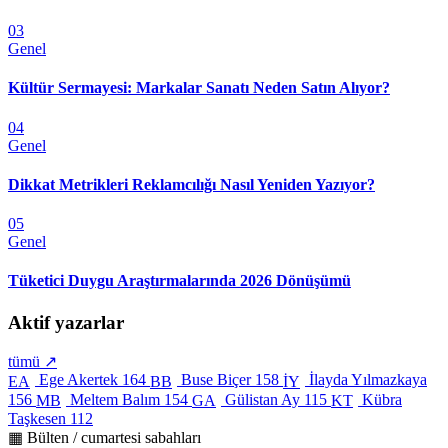
03
Genel
Kültür Sermayesi: Markalar Sanatı Neden Satın Alıyor?
04
Genel
Dikkat Metrikleri Reklamcılığı Nasıl Yeniden Yazıyor?
05
Genel
Tüketici Duygu Araştırmalarında 2026 Dönüşümü
Aktif yazarlar
tümü ↗
Ege Akertek
164
Buse Biçer
158
İlayda Yılmazkaya
EA
BB
İY
156
Meltem Balım
154
Gülistan Ay
115
Kübra
MB
GA
KT
Taşkesen
112
▦ Bülten / cumartesi sabahları