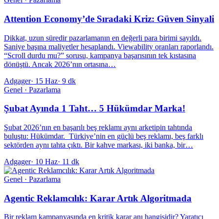
Attention Economy’de Sıradaki Kriz: Güven Sinyali
Dikkat, uzun süredir pazarlamanın en değerli para birimi sayıldı.
Saniye başına maliyetler hesaplandı. Viewability oranları raporlandı.
“Scroll durdu mu?” sorusu, kampanya başarısının tek kıstasına
dönüştü. Ancak 2026’nın ortasına…
Adgager
·
15 Haz
·
9 dk
Genel · Pazarlama
Şubat Ayında 1 Taht… 5 Hükümdar Marka!
Şubat 2026’nın en başarılı beş reklamı aynı arketipin tahtında
buluştu: Hükümdar. Türkiye’nin en güçlü beş reklamı, beş farklı
sektörden aynı tahta çıktı. Bir kahve markası, iki banka, bir…
Adgager
·
10 Haz
·
11 dk
Genel · Pazarlama
Agentic Reklamcılık: Karar Artık Algoritmada
Bir reklam kampanyasında en kritik karar anı hangisidir? Yaratıcı