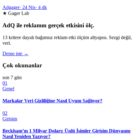
Adgager
·
24 Nis
·
4 dk
★ Gager Lab
AdQ ile reklamın gerçek etkisini ölç.
13 kritere dayalı bağımsız reklam etki ölçüm altyapısı. Sezgi değil,
veri.
Demo iste →
Çok okunanlar
son 7 gün
01
Genel
Markalar Veri Gizliliğine Nasıl Uyum Sağlıyor?
02
Girişim
Beckham’ın 1 Milyar Doları: Ünlü İsimler Girişim Dünyasını
Nasıl Yeniden Yazıyor?