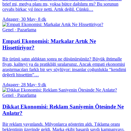
brief mi, medya planı mı, yoksa bütçe dağılımı mı? Bu sorunun
cevabı birkaç yıl önce netti. Artık değil. Çünkü…
Adgager
·
30 May
·
8 dk
Genel · Pazarlama
Empati Ekonomisi: Markalar Artık Ne
Hissettiriyor?
Bir ürünü satın aldıktan sonra ne düşünürsünüz? Büyük ihtimalle
fiyatı, kaliteyi ya da pratikliği sıralarsınız. Ancak empati ekonomisi
araştırmacıları farklı bir şey söylüyor: insanlar çoğunlukla “kendimi
değerli hissettim”…
Adgager
·
28 May
·
9 dk
Genel · Pazarlama
Dikkat Ekonomisi: Reklam Saniyenin Ötesinde Ne
Anlatır?
Bir reklam yayınlandı. Milyonlarca gösterim aldı. Tıklama oranı
beklentinin üzerinde geldi. Marka ekibi başarılı saydı kampanyayı.