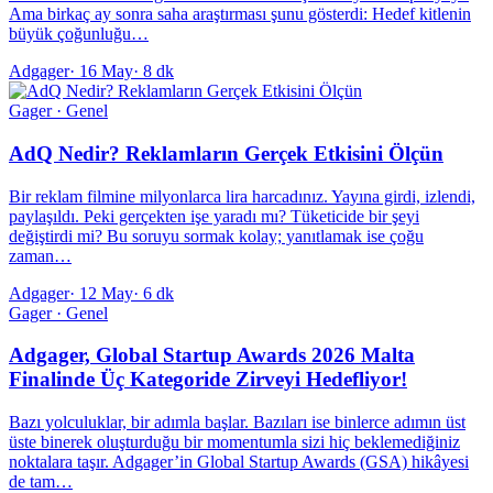
Ama birkaç ay sonra saha araştırması şunu gösterdi: Hedef kitlenin
büyük çoğunluğu…
Adgager
·
16 May
·
8 dk
Gager · Genel
AdQ Nedir? Reklamların Gerçek Etkisini Ölçün
Bir reklam filmine milyonlarca lira harcadınız. Yayına girdi, izlendi,
paylaşıldı. Peki gerçekten işe yaradı mı? Tüketicide bir şeyi
değiştirdi mi? Bu soruyu sormak kolay; yanıtlamak ise çoğu
zaman…
Adgager
·
12 May
·
6 dk
Gager · Genel
Adgager, Global Startup Awards 2026 Malta
Finalinde Üç Kategoride Zirveyi Hedefliyor!
Bazı yolculuklar, bir adımla başlar. Bazıları ise binlerce adımın üst
üste binerek oluşturduğu bir momentumla sizi hiç beklemediğiniz
noktalara taşır. Adgager’in Global Startup Awards (GSA) hikâyesi
de tam…