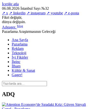
İçeriğe atla
06.08.2026
İstanbul
Sayı №32
↗ x
↗ linkedin
↗ instagram
↗ youtube
↗ e-posta
Fikri değiştir,
dünya değişsin.
blog
Adgager
.
Pazarlama Araştırmasının Geleceği
Ana Sayfa
Pazarlama
Reklam
Teknoloji
İyi Fikirler
İlginç
İlham
Kültür & Sanat
Gager!
ADQ
Genel · Pazarlama