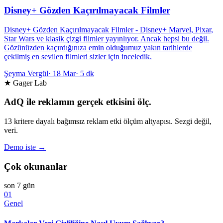
Disney+ Gözden Kaçırılmayacak Filmler
Disney+ Gözden Kaçırılmayacak Filmler - Disney+ Marvel, Pixar,
Star Wars ve klasik çizgi filmler yayınlıyor. Ancak hepsi bu değil.
Gözünüzden kaçırdığınıza emin olduğumuz yakın tarihlerde
çekilmiş en sevilen filmleri sizler için inceledik.
Şeyma Vergül
·
18 Mar
·
5 dk
★ Gager Lab
AdQ ile reklamın gerçek etkisini ölç.
13 kritere dayalı bağımsız reklam etki ölçüm altyapısı. Sezgi değil,
veri.
Demo iste →
Çok okunanlar
son 7 gün
01
Genel