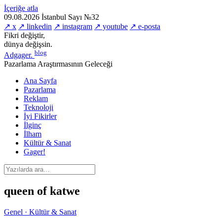
İçeriğe atla
09.08.2026
İstanbul
Sayı №32
↗ x
↗ linkedin
↗ instagram
↗ youtube
↗ e-posta
Fikri değiştir,
dünya değişsin.
blog
Adgager
.
Pazarlama Araştırmasının Geleceği
Ana Sayfa
Pazarlama
Reklam
Teknoloji
İyi Fikirler
İlginç
İlham
Kültür & Sanat
Gager!
queen of katwe
Genel · Kültür & Sanat