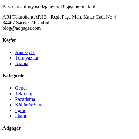
Pazarlama dünyası değişiyor. Değişime ortak ol.
ARI Teknokent ARI 3 · Reşit Paşa Mah. Katar Cad. No:4
34467 Sarıyer / İstanbul
blog@adgager.com
Keşfet
Ana sayfa
Tüm yazılar
Arama
Kategoriler
Genel
Teknoloji
Pazarlama
Kültür & Sanat
İlginç
İlham
Adgager