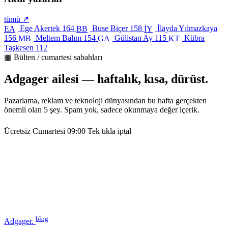
tümü ↗
Ege Akertek
164
Buse Biçer
158
İlayda Yılmazkaya
EA
BB
İY
156
Meltem Balım
154
Gülistan Ay
115
Kübra
MB
GA
KT
Taşkesen
112
▦ Bülten / cumartesi sabahları
Adgager ailesi — haftalık, kısa, dürüst.
Pazarlama, reklam ve teknoloji dünyasından bu hafta gerçekten
önemli olan 5 şey. Spam yok, sadece okunmaya değer içerik.
Ücretsiz
Cumartesi 09:00
Tek tıkla iptal
blog
Adgager
.