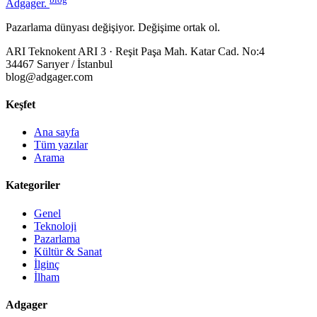
Adgager
.
Pazarlama dünyası değişiyor. Değişime ortak ol.
ARI Teknokent ARI 3 · Reşit Paşa Mah. Katar Cad. No:4
34467 Sarıyer / İstanbul
blog@adgager.com
Keşfet
Ana sayfa
Tüm yazılar
Arama
Kategoriler
Genel
Teknoloji
Pazarlama
Kültür & Sanat
İlginç
İlham
Adgager