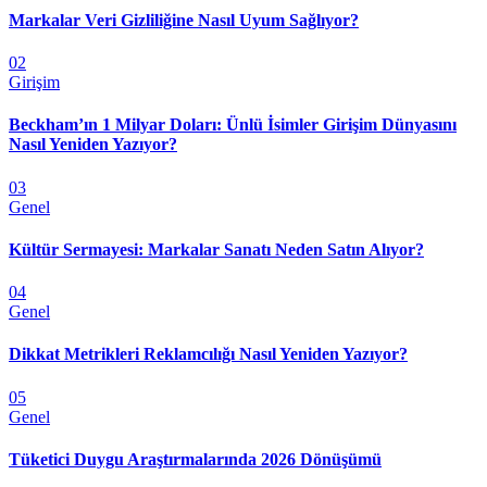
Markalar Veri Gizliliğine Nasıl Uyum Sağlıyor?
02
Girişim
Beckham’ın 1 Milyar Doları: Ünlü İsimler Girişim Dünyasını
Nasıl Yeniden Yazıyor?
03
Genel
Kültür Sermayesi: Markalar Sanatı Neden Satın Alıyor?
04
Genel
Dikkat Metrikleri Reklamcılığı Nasıl Yeniden Yazıyor?
05
Genel
Tüketici Duygu Araştırmalarında 2026 Dönüşümü