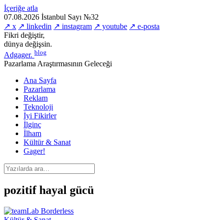
İçeriğe atla
07.08.2026
İstanbul
Sayı №32
↗ x
↗ linkedin
↗ instagram
↗ youtube
↗ e-posta
Fikri değiştir,
dünya değişsin.
blog
Adgager
.
Pazarlama Araştırmasının Geleceği
Ana Sayfa
Pazarlama
Reklam
Teknoloji
İyi Fikirler
İlginç
İlham
Kültür & Sanat
Gager!
pozitif hayal gücü
Kültür & Sanat