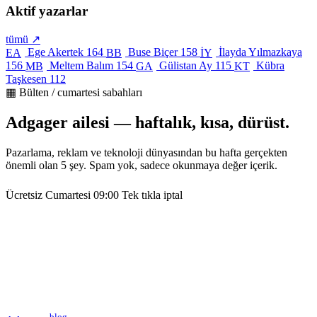
Aktif yazarlar
tümü ↗
Ege Akertek
164
Buse Biçer
158
İlayda Yılmazkaya
EA
BB
İY
156
Meltem Balım
154
Gülistan Ay
115
Kübra
MB
GA
KT
Taşkesen
112
▦ Bülten / cumartesi sabahları
Adgager ailesi — haftalık, kısa, dürüst.
Pazarlama, reklam ve teknoloji dünyasından bu hafta gerçekten
önemli olan 5 şey. Spam yok, sadece okunmaya değer içerik.
Ücretsiz
Cumartesi 09:00
Tek tıkla iptal
blog