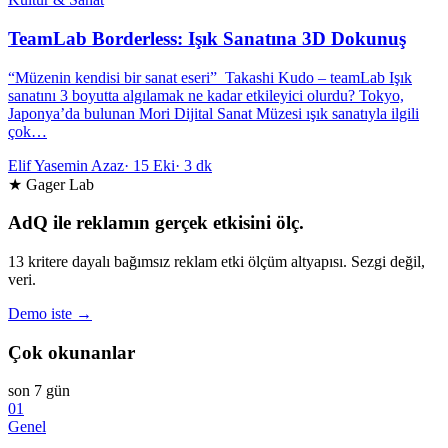
TeamLab Borderless: Işık Sanatına 3D Dokunuş
“Müzenin kendisi bir sanat eseri” Takashi Kudo – teamLab Işık
sanatını 3 boyutta algılamak ne kadar etkileyici olurdu? Tokyo,
Japonya’da bulunan Mori Dijital Sanat Müzesi ışık sanatıyla ilgili
çok…
Elif Yasemin Azaz
·
15 Eki
·
3 dk
★ Gager Lab
AdQ ile reklamın gerçek etkisini ölç.
13 kritere dayalı bağımsız reklam etki ölçüm altyapısı. Sezgi değil,
veri.
Demo iste →
Çok okunanlar
son 7 gün
01
Genel