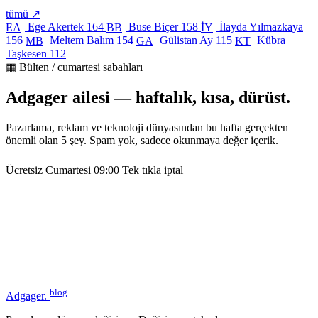
tümü ↗
Ege Akertek
164
Buse Biçer
158
İlayda Yılmazkaya
EA
BB
İY
156
Meltem Balım
154
Gülistan Ay
115
Kübra
MB
GA
KT
Taşkesen
112
▦ Bülten / cumartesi sabahları
Adgager ailesi — haftalık, kısa, dürüst.
Pazarlama, reklam ve teknoloji dünyasından bu hafta gerçekten
önemli olan 5 şey. Spam yok, sadece okunmaya değer içerik.
Ücretsiz
Cumartesi 09:00
Tek tıkla iptal
blog
Adgager
.