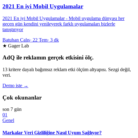
2021 En iyi Mobil Uygulamalar
2021 En iyi Mobil Uygulamalar - Mobil uygulama dünyası her
geçen gün kendini yenileyerek farklı uygulamaları bizlerle
tanıştırıyor
Batuhan Çalış
·
22 Tem
·
3 dk
★ Gager Lab
AdQ ile reklamın gerçek etkisini ölç.
13 kritere dayalı bağımsız reklam etki ölçüm altyapısı. Sezgi değil,
veri.
Demo iste →
Çok okunanlar
son 7 gün
01
Genel
Markalar Veri Gizliliğine Nasıl Uyum Sağlıyor?