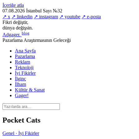
İçeriğe atla
07.08.2026
İstanbul
Sayı №32
↗ x
↗ linkedin
↗ instagram
↗ youtube
↗ e-posta
Fikri değiştir,
dünya değişsin.
blog
Adgager
.
Pazarlama Araştırmasının Geleceği
Ana Sayfa
Pazarlama
Reklam
Teknoloji
İyi Fikirler
İlginç
İlham
Kültür & Sanat
Gager!
Pocket Cats
Genel · İyi Fikirler