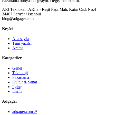
Pazarlama dünyası değişiyor. Değişime ortak ol.
ARI Teknokent ARI 3 · Reşit Paşa Mah. Katar Cad. No:4
34467 Sarıyer / İstanbul
blog@adgager.com
Keşfet
Ana sayfa
Tüm yazılar
Arama
Kategoriler
Genel
Teknoloji
Pazarlama
Kültür & Sanat
İlginç
İlham
Adgager
adgager.com ↗