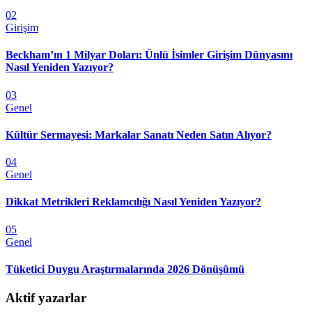
02
Girişim
Beckham’ın 1 Milyar Doları: Ünlü İsimler Girişim Dünyasını
Nasıl Yeniden Yazıyor?
03
Genel
Kültür Sermayesi: Markalar Sanatı Neden Satın Alıyor?
04
Genel
Dikkat Metrikleri Reklamcılığı Nasıl Yeniden Yazıyor?
05
Genel
Tüketici Duygu Araştırmalarında 2026 Dönüşümü
Aktif yazarlar