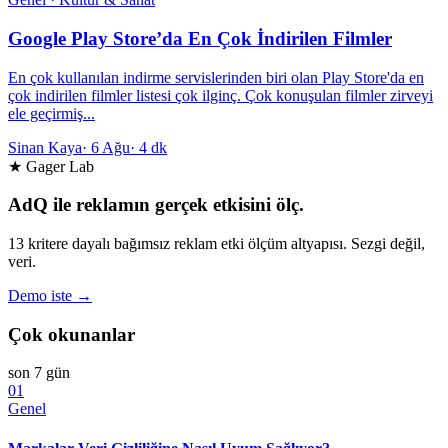
Google Play Store’da En Çok İndirilen Filmler
En çok kullanılan indirme servislerinden biri olan Play Store'da en
çok indirilen filmler listesi çok ilginç. Çok konuşulan filmler zirveyi
ele geçirmiş...
Sinan Kaya
·
6 Ağu
·
4 dk
★ Gager Lab
AdQ ile reklamın gerçek etkisini ölç.
13 kritere dayalı bağımsız reklam etki ölçüm altyapısı. Sezgi değil,
veri.
Demo iste →
Çok okunanlar
son 7 gün
01
Genel