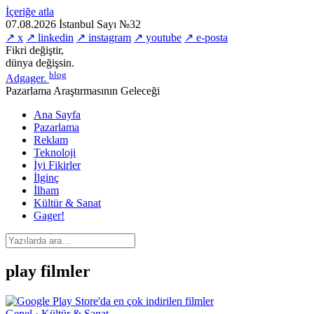
İçeriğe atla
07.08.2026
İstanbul
Sayı №32
↗ x
↗ linkedin
↗ instagram
↗ youtube
↗ e-posta
Fikri değiştir,
dünya değişsin.
blog
Adgager
.
Pazarlama Araştırmasının Geleceği
Ana Sayfa
Pazarlama
Reklam
Teknoloji
İyi Fikirler
İlginç
İlham
Kültür & Sanat
Gager!
play filmler
Genel · Kültür & Sanat