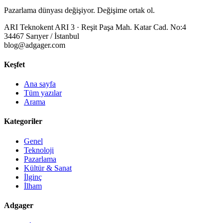
Pazarlama dünyası değişiyor. Değişime ortak ol.
ARI Teknokent ARI 3 · Reşit Paşa Mah. Katar Cad. No:4
34467 Sarıyer / İstanbul
blog@adgager.com
Keşfet
Ana sayfa
Tüm yazılar
Arama
Kategoriler
Genel
Teknoloji
Pazarlama
Kültür & Sanat
İlginç
İlham
Adgager