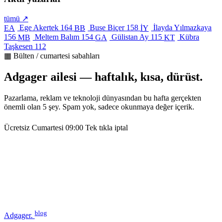
tümü ↗
Ege Akertek
164
Buse Biçer
158
İlayda Yılmazkaya
EA
BB
İY
156
Meltem Balım
154
Gülistan Ay
115
Kübra
MB
GA
KT
Taşkesen
112
▦ Bülten / cumartesi sabahları
Adgager ailesi — haftalık, kısa, dürüst.
Pazarlama, reklam ve teknoloji dünyasından bu hafta gerçekten
önemli olan 5 şey. Spam yok, sadece okunmaya değer içerik.
Ücretsiz
Cumartesi 09:00
Tek tıkla iptal
blog
Adgager
.