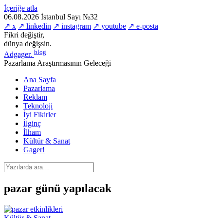
İçeriğe atla
06.08.2026
İstanbul
Sayı №32
↗ x
↗ linkedin
↗ instagram
↗ youtube
↗ e-posta
Fikri değiştir,
dünya değişsin.
blog
Adgager
.
Pazarlama Araştırmasının Geleceği
Ana Sayfa
Pazarlama
Reklam
Teknoloji
İyi Fikirler
İlginç
İlham
Kültür & Sanat
Gager!
pazar günü yapılacak
Kültür & Sanat