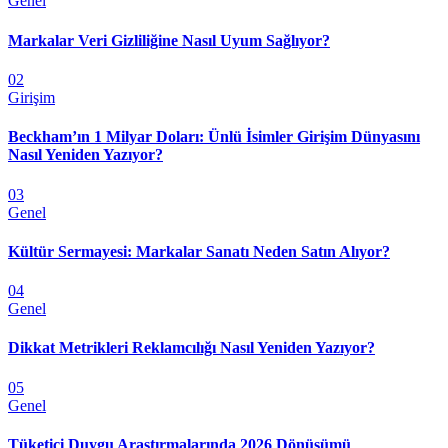
Genel
Markalar Veri Gizliliğine Nasıl Uyum Sağlıyor?
02
Girişim
Beckham’ın 1 Milyar Doları: Ünlü İsimler Girişim Dünyasını
Nasıl Yeniden Yazıyor?
03
Genel
Kültür Sermayesi: Markalar Sanatı Neden Satın Alıyor?
04
Genel
Dikkat Metrikleri Reklamcılığı Nasıl Yeniden Yazıyor?
05
Genel
Tüketici Duygu Araştırmalarında 2026 Dönüşümü