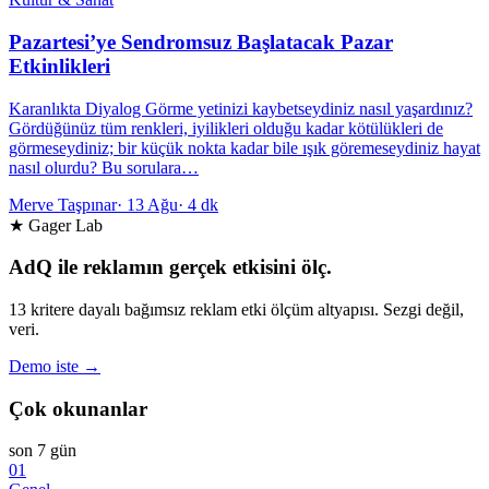
Pazartesi’ye Sendromsuz Başlatacak Pazar
Etkinlikleri
Karanlıkta Diyalog Görme yetinizi kaybetseydiniz nasıl yaşardınız?
Gördüğünüz tüm renkleri, iyilikleri olduğu kadar kötülükleri de
görmeseydiniz; bir küçük nokta kadar bile ışık göremeseydiniz hayat
nasıl olurdu? Bu sorulara…
Merve Taşpınar
·
13 Ağu
·
4 dk
★ Gager Lab
AdQ ile reklamın gerçek etkisini ölç.
13 kritere dayalı bağımsız reklam etki ölçüm altyapısı. Sezgi değil,
veri.
Demo iste →
Çok okunanlar
son 7 gün
01