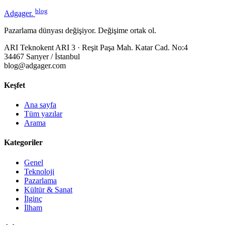
blog
Adgager
.
Pazarlama dünyası değişiyor. Değişime ortak ol.
ARI Teknokent ARI 3 · Reşit Paşa Mah. Katar Cad. No:4
34467 Sarıyer / İstanbul
blog@adgager.com
Keşfet
Ana sayfa
Tüm yazılar
Arama
Kategoriler
Genel
Teknoloji
Pazarlama
Kültür & Sanat
İlginç
İlham