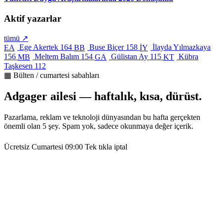
Aktif yazarlar
tümü ↗
Ege Akertek
164
Buse Biçer
158
İlayda Yılmazkaya
EA
BB
İY
156
Meltem Balım
154
Gülistan Ay
115
Kübra
MB
GA
KT
Taşkesen
112
▦ Bülten / cumartesi sabahları
Adgager ailesi — haftalık, kısa, dürüst.
Pazarlama, reklam ve teknoloji dünyasından bu hafta gerçekten
önemli olan 5 şey. Spam yok, sadece okunmaya değer içerik.
Ücretsiz
Cumartesi 09:00
Tek tıkla iptal