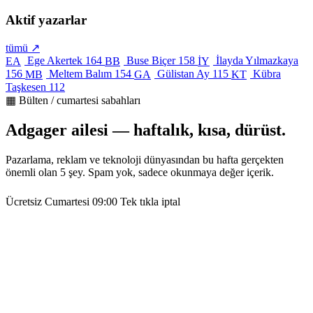
Aktif yazarlar
tümü ↗
Ege Akertek
164
Buse Biçer
158
İlayda Yılmazkaya
EA
BB
İY
156
Meltem Balım
154
Gülistan Ay
115
Kübra
MB
GA
KT
Taşkesen
112
▦ Bülten / cumartesi sabahları
Adgager ailesi — haftalık, kısa, dürüst.
Pazarlama, reklam ve teknoloji dünyasından bu hafta gerçekten
önemli olan 5 şey. Spam yok, sadece okunmaya değer içerik.
Ücretsiz
Cumartesi 09:00
Tek tıkla iptal