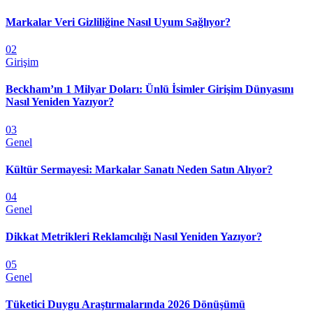
Markalar Veri Gizliliğine Nasıl Uyum Sağlıyor?
02
Girişim
Beckham’ın 1 Milyar Doları: Ünlü İsimler Girişim Dünyasını
Nasıl Yeniden Yazıyor?
03
Genel
Kültür Sermayesi: Markalar Sanatı Neden Satın Alıyor?
04
Genel
Dikkat Metrikleri Reklamcılığı Nasıl Yeniden Yazıyor?
05
Genel
Tüketici Duygu Araştırmalarında 2026 Dönüşümü