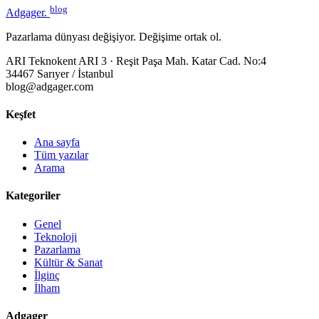
blog
Adgager
.
Pazarlama dünyası değişiyor. Değişime ortak ol.
ARI Teknokent ARI 3 · Reşit Paşa Mah. Katar Cad. No:4
34467 Sarıyer / İstanbul
blog@adgager.com
Keşfet
Ana sayfa
Tüm yazılar
Arama
Kategoriler
Genel
Teknoloji
Pazarlama
Kültür & Sanat
İlginç
İlham
Adgager