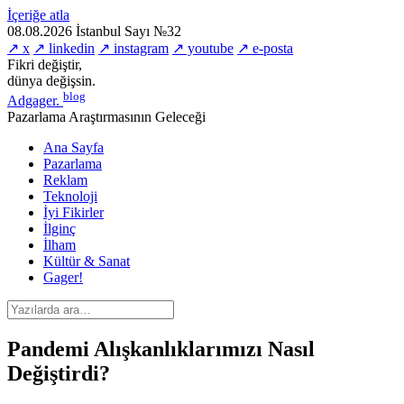
İçeriğe atla
08.08.2026
İstanbul
Sayı №32
↗ x
↗ linkedin
↗ instagram
↗ youtube
↗ e-posta
Fikri değiştir,
dünya değişsin.
blog
Adgager
.
Pazarlama Araştırmasının Geleceği
Ana Sayfa
Pazarlama
Reklam
Teknoloji
İyi Fikirler
İlginç
İlham
Kültür & Sanat
Gager!
Pandemi Alışkanlıklarımızı Nasıl
Değiştirdi?