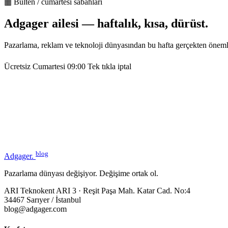
▦ Bülten / cumartesi sabahları
Adgager ailesi — haftalık, kısa, dürüst.
Pazarlama, reklam ve teknoloji dünyasından bu hafta gerçekten öneml
Ücretsiz
Cumartesi 09:00
Tek tıkla iptal
blog
Adgager
.
Pazarlama dünyası değişiyor. Değişime ortak ol.
ARI Teknokent ARI 3 · Reşit Paşa Mah. Katar Cad. No:4
34467 Sarıyer / İstanbul
blog@adgager.com