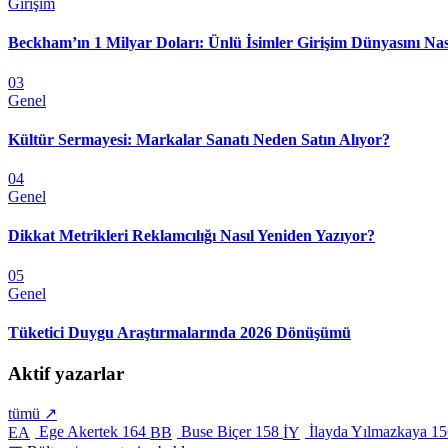
Girişim
Beckham’ın 1 Milyar Doları: Ünlü İsimler Girişim Dünyasını Nas
03
Genel
Kültür Sermayesi: Markalar Sanatı Neden Satın Alıyor?
04
Genel
Dikkat Metrikleri Reklamcılığı Nasıl Yeniden Yazıyor?
05
Genel
Tüketici Duygu Araştırmalarında 2026 Dönüşümü
Aktif yazarlar
tümü ↗
Ege Akertek
164
Buse Biçer
158
İlayda Yılmazkaya
15
EA
BB
İY