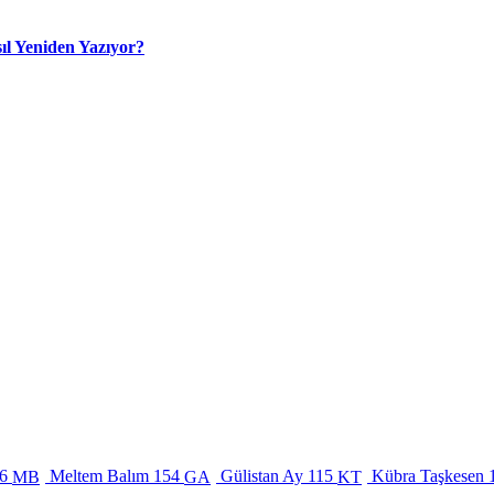
ıl Yeniden Yazıyor?
6
Meltem Balım
154
Gülistan Ay
115
Kübra Taşkesen
MB
GA
KT