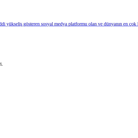
di yükseliş gösteren sosyal medya platformu olan ve dünyanın en çok k
i.