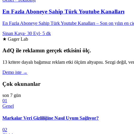
En Fazla Aboneye Sahip Türk Youtube Kanalları
En Fazla Aboneye Sahip Türk Youtube Kanalları – Son on yılın en cid
Sinan Kaya
·
30 Eyl
·
5 dk
★ Gager Lab
AdQ ile reklamın gerçek etkisini ölç.
13 kritere dayalı bağımsız reklam etki ölçüm altyapısı. Sezgi değil, ver
Demo iste →
Çok okunanlar
son 7 gün
01
Genel
Markalar Veri Gizliliğine Nasıl Uyum Sağlıyor?
02