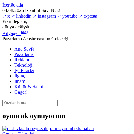
İçeriğe atla
04.08.2026
İstanbul
Sayı №32
↗ x
↗ linkedin
↗ instagram
↗ youtube
↗ e-posta
Fikri değiştir,
dünya değişsin.
blog
Adgager
.
Pazarlama Araştırmasının Geleceği
Ana Sayfa
Pazarlama
Reklam
Teknoloji
İyi Fikirler
İlginç
İlham
Kültür & Sanat
Gager!
oyuncak oynuyorum
Genel · Teknoloji