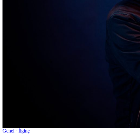
Genel · İlginç