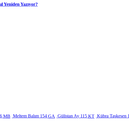
ıl Yeniden Yazıyor?
6
Meltem Balım
154
Gülistan Ay
115
Kübra Taşkesen
MB
GA
KT