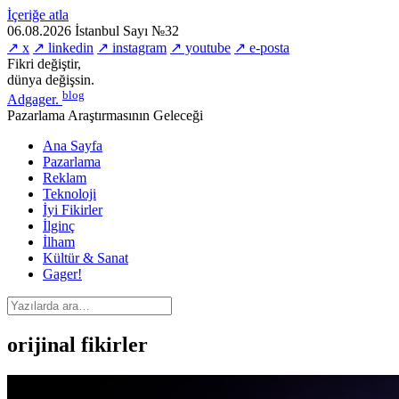
İçeriğe atla
06.08.2026
İstanbul
Sayı №32
↗ x
↗ linkedin
↗ instagram
↗ youtube
↗ e-posta
Fikri değiştir,
dünya değişsin.
blog
Adgager
.
Pazarlama Araştırmasının Geleceği
Ana Sayfa
Pazarlama
Reklam
Teknoloji
İyi Fikirler
İlginç
İlham
Kültür & Sanat
Gager!
orijinal fikirler