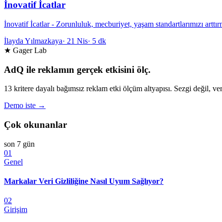
İnovatif İcatlar
İnovatif İcatlar - Zorunluluk, mecburiyet, yaşam standartlarımızı arttı
İlayda Yılmazkaya
·
21 Nis
·
5 dk
★ Gager Lab
AdQ ile reklamın gerçek etkisini ölç.
13 kritere dayalı bağımsız reklam etki ölçüm altyapısı. Sezgi değil, ver
Demo iste →
Çok okunanlar
son 7 gün
01
Genel
Markalar Veri Gizliliğine Nasıl Uyum Sağlıyor?
02
Girişim