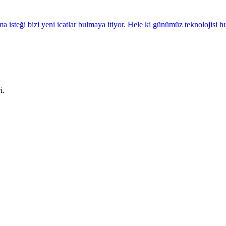
rma isteği bizi yeni icatlar bulmaya itiyor. Hele ki günümüz teknolojisi
i.