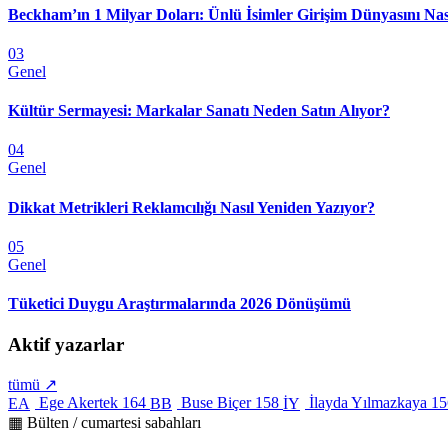
Beckham’ın 1 Milyar Doları: Ünlü İsimler Girişim Dünyasını Nas
03
Genel
Kültür Sermayesi: Markalar Sanatı Neden Satın Alıyor?
04
Genel
Dikkat Metrikleri Reklamcılığı Nasıl Yeniden Yazıyor?
05
Genel
Tüketici Duygu Araştırmalarında 2026 Dönüşümü
Aktif yazarlar
tümü ↗
Ege Akertek
164
Buse Biçer
158
İlayda Yılmazkaya
15
EA
BB
İY
▦ Bülten / cumartesi sabahları