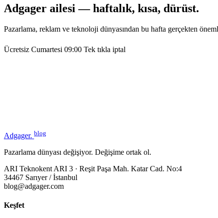
Adgager ailesi — haftalık, kısa, dürüst.
Pazarlama, reklam ve teknoloji dünyasından bu hafta gerçekten öneml
Ücretsiz
Cumartesi 09:00
Tek tıkla iptal
blog
Adgager
.
Pazarlama dünyası değişiyor. Değişime ortak ol.
ARI Teknokent ARI 3 · Reşit Paşa Mah. Katar Cad. No:4
34467 Sarıyer / İstanbul
blog@adgager.com
Keşfet