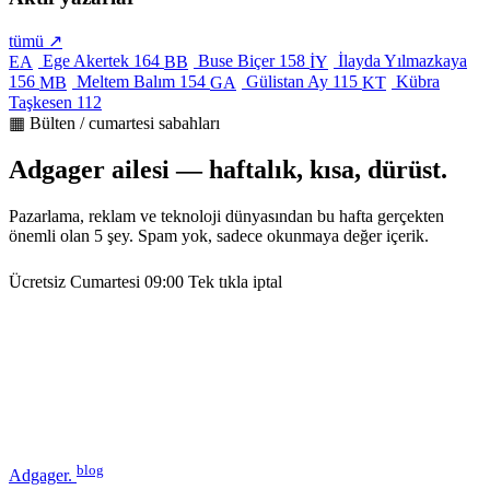
tümü ↗
Ege Akertek
164
Buse Biçer
158
İlayda Yılmazkaya
EA
BB
İY
156
Meltem Balım
154
Gülistan Ay
115
Kübra
MB
GA
KT
Taşkesen
112
▦ Bülten / cumartesi sabahları
Adgager ailesi — haftalık, kısa, dürüst.
Pazarlama, reklam ve teknoloji dünyasından bu hafta gerçekten
önemli olan 5 şey. Spam yok, sadece okunmaya değer içerik.
Ücretsiz
Cumartesi 09:00
Tek tıkla iptal
blog
Adgager
.