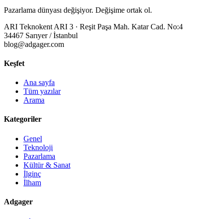
Pazarlama dünyası değişiyor. Değişime ortak ol.
ARI Teknokent ARI 3 · Reşit Paşa Mah. Katar Cad. No:4
34467 Sarıyer / İstanbul
blog@adgager.com
Keşfet
Ana sayfa
Tüm yazılar
Arama
Kategoriler
Genel
Teknoloji
Pazarlama
Kültür & Sanat
İlginç
İlham
Adgager