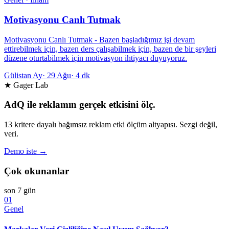
Motivasyonu Canlı Tutmak
Motivasyonu Canlı Tutmak - Bazen başladığımız işi devam
ettirebilmek için, bazen ders çalışabilmek için, bazen de bir şeyleri
düzene oturtabilmek için motivasyon ihtiyacı duyuyoruz.
Gülistan Ay
·
29 Ağu
·
4 dk
★ Gager Lab
AdQ ile reklamın gerçek etkisini ölç.
13 kritere dayalı bağımsız reklam etki ölçüm altyapısı. Sezgi değil,
veri.
Demo iste →
Çok okunanlar
son 7 gün
01
Genel