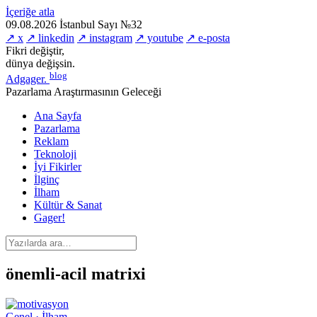
İçeriğe atla
09.08.2026
İstanbul
Sayı №32
↗ x
↗ linkedin
↗ instagram
↗ youtube
↗ e-posta
Fikri değiştir,
dünya değişsin.
blog
Adgager
.
Pazarlama Araştırmasının Geleceği
Ana Sayfa
Pazarlama
Reklam
Teknoloji
İyi Fikirler
İlginç
İlham
Kültür & Sanat
Gager!
önemli-acil matrixi
Genel · İlham