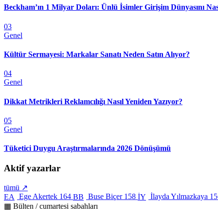
Beckham’ın 1 Milyar Doları: Ünlü İsimler Girişim Dünyasını Nas
03
Genel
Kültür Sermayesi: Markalar Sanatı Neden Satın Alıyor?
04
Genel
Dikkat Metrikleri Reklamcılığı Nasıl Yeniden Yazıyor?
05
Genel
Tüketici Duygu Araştırmalarında 2026 Dönüşümü
Aktif yazarlar
tümü ↗
Ege Akertek
164
Buse Biçer
158
İlayda Yılmazkaya
15
EA
BB
İY
▦ Bülten / cumartesi sabahları