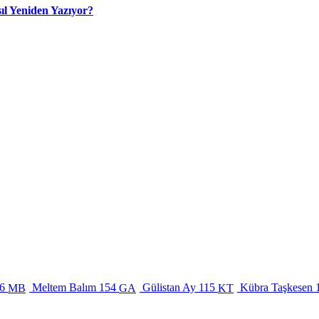
ıl Yeniden Yazıyor?
6
Meltem Balım
154
Gülistan Ay
115
Kübra Taşkesen
MB
GA
KT