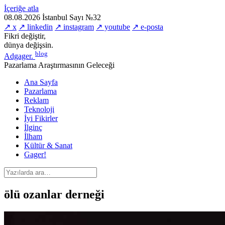
İçeriğe atla
08.08.2026
İstanbul
Sayı №32
↗ x
↗ linkedin
↗ instagram
↗ youtube
↗ e-posta
Fikri değiştir,
dünya değişsin.
blog
Adgager
.
Pazarlama Araştırmasının Geleceği
Ana Sayfa
Pazarlama
Reklam
Teknoloji
İyi Fikirler
İlginç
İlham
Kültür & Sanat
Gager!
ölü ozanlar derneği