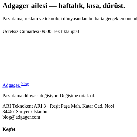
Adgager ailesi — haftalık, kısa, dürüst.
Pazarlama, reklam ve teknoloji dünyasından bu hafta gerçekten öneml
Ücretsiz
Cumartesi 09:00
Tek tıkla iptal
blog
Adgager
.
Pazarlama dünyası değişiyor. Değişime ortak ol.
ARI Teknokent ARI 3 · Reşit Paşa Mah. Katar Cad. No:4
34467 Sarıyer / İstanbul
blog@adgager.com
Keşfet