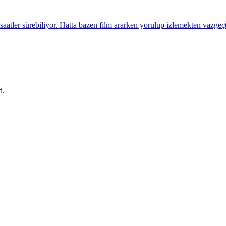
saatler sürebiliyor. Hatta bazen film ararken yorulup izlemekten vazgeçt
i.