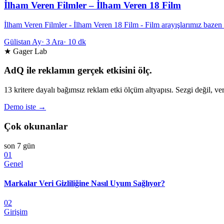
İlham Veren Filmler – İlham Veren 18 Film
İlham Veren Filmler - İlham Veren 18 Film - Film arayışlarımız bazen 
Gülistan Ay
·
3 Ara
·
10 dk
★ Gager Lab
AdQ ile reklamın gerçek etkisini ölç.
13 kritere dayalı bağımsız reklam etki ölçüm altyapısı. Sezgi değil, ver
Demo iste →
Çok okunanlar
son 7 gün
01
Genel
Markalar Veri Gizliliğine Nasıl Uyum Sağlıyor?
02
Girişim