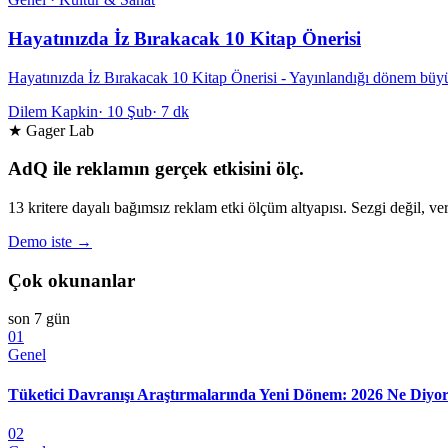
Hayatınızda İz Bırakacak 10 Kitap Önerisi
Hayatınızda İz Bırakacak 10 Kitap Önerisi - Yayınlandığı dönem büyü
Dilem Kapkin
·
10 Şub
·
7 dk
★ Gager Lab
AdQ ile reklamın gerçek etkisini ölç.
13 kritere dayalı bağımsız reklam etki ölçüm altyapısı. Sezgi değil, ver
Demo iste →
Çok okunanlar
son 7 gün
01
Genel
Tüketici Davranışı Araştırmalarında Yeni Dönem: 2026 Ne Diyo
02