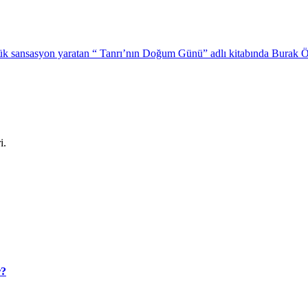
k sansasyon yaratan “ Tanrı’nın Doğum Günü” adlı kitabında Burak Özde
i.
r?