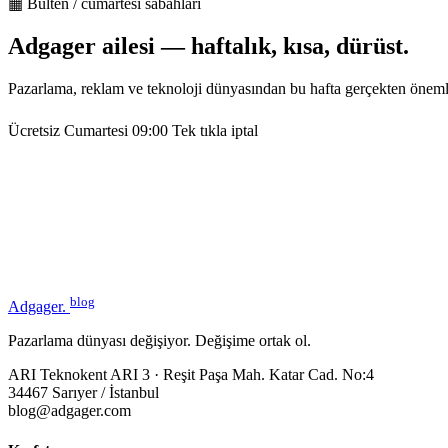
▦ Bülten / cumartesi sabahları
Adgager ailesi — haftalık, kısa, dürüst.
Pazarlama, reklam ve teknoloji dünyasından bu hafta gerçekten öneml
Ücretsiz
Cumartesi 09:00
Tek tıkla iptal
blog
Adgager
.
Pazarlama dünyası değişiyor. Değişime ortak ol.
ARI Teknokent ARI 3 · Reşit Paşa Mah. Katar Cad. No:4
34467 Sarıyer / İstanbul
blog@adgager.com