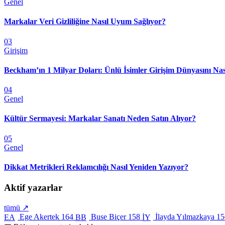
Genel
Markalar Veri Gizliliğine Nasıl Uyum Sağlıyor?
03
Girişim
Beckham’ın 1 Milyar Doları: Ünlü İsimler Girişim Dünyasını Nas
04
Genel
Kültür Sermayesi: Markalar Sanatı Neden Satın Alıyor?
05
Genel
Dikkat Metrikleri Reklamcılığı Nasıl Yeniden Yazıyor?
Aktif yazarlar
tümü ↗
Ege Akertek
164
Buse Biçer
158
İlayda Yılmazkaya
15
EA
BB
İY