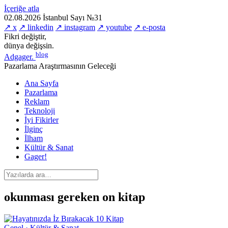
İçeriğe atla
02.08.2026
İstanbul
Sayı №31
↗ x
↗ linkedin
↗ instagram
↗ youtube
↗ e-posta
Fikri değiştir,
dünya değişsin.
blog
Adgager
.
Pazarlama Araştırmasının Geleceği
Ana Sayfa
Pazarlama
Reklam
Teknoloji
İyi Fikirler
İlginç
İlham
Kültür & Sanat
Gager!
okunması gereken on kitap
Genel · Kültür & Sanat