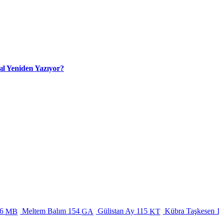
ıl Yeniden Yazıyor?
6
Meltem Balım
154
Gülistan Ay
115
Kübra Taşkesen
MB
GA
KT