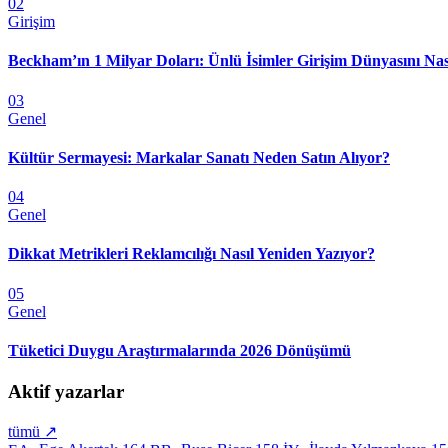
02
Girişim
Beckham’ın 1 Milyar Doları: Ünlü İsimler Girişim Dünyasını Nas
03
Genel
Kültür Sermayesi: Markalar Sanatı Neden Satın Alıyor?
04
Genel
Dikkat Metrikleri Reklamcılığı Nasıl Yeniden Yazıyor?
05
Genel
Tüketici Duygu Araştırmalarında 2026 Dönüşümü
Aktif yazarlar
tümü ↗