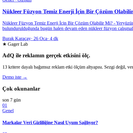
Nükleer Füzyon Temiz Enerji İçin Bir Çözüm Olabili
Nükleer Füzyon Temiz Enerji İçin Bir Çözüm Olabilir Mi? - Yeryüzünde
bulundurulduğunda bugün halen devam eden nükleer füzyon çalışmala
Burak Karaçay
·
26 Oca
·
4 dk
★ Gager Lab
AdQ ile reklamın gerçek etkisini ölç.
13 kritere dayalı bağımsız reklam etki ölçüm altyapısı. Sezgi değil, ver
Demo iste →
Çok okunanlar
son 7 gün
01
Genel
Markalar Veri Gizliliğine Nasıl Uyum Sağlıyor?