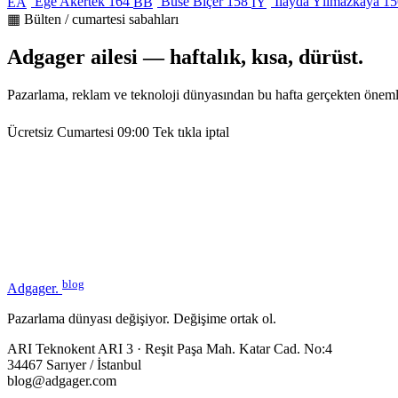
Ege Akertek
164
Buse Biçer
158
İlayda Yılmazkaya
15
EA
BB
İY
▦ Bülten / cumartesi sabahları
Adgager ailesi — haftalık, kısa, dürüst.
Pazarlama, reklam ve teknoloji dünyasından bu hafta gerçekten öneml
Ücretsiz
Cumartesi 09:00
Tek tıkla iptal
blog
Adgager
.
Pazarlama dünyası değişiyor. Değişime ortak ol.
ARI Teknokent ARI 3 · Reşit Paşa Mah. Katar Cad. No:4
34467 Sarıyer / İstanbul
blog@adgager.com