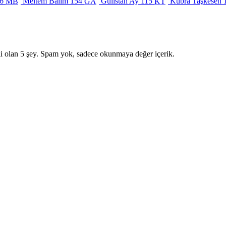
6
Meltem Balım
154
Gülistan Ay
115
Kübra Taşkesen
MB
GA
KT
i olan 5 şey. Spam yok, sadece okunmaya değer içerik.