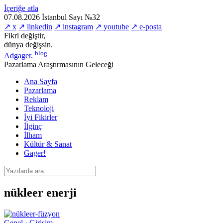
İçeriğe atla
07.08.2026
İstanbul
Sayı №32
↗ x
↗ linkedin
↗ instagram
↗ youtube
↗ e-posta
Fikri değiştir,
dünya değişsin.
blog
Adgager
.
Pazarlama Araştırmasının Geleceği
Ana Sayfa
Pazarlama
Reklam
Teknoloji
İyi Fikirler
İlginç
İlham
Kültür & Sanat
Gager!
nükleer enerji
Genel · Girişim