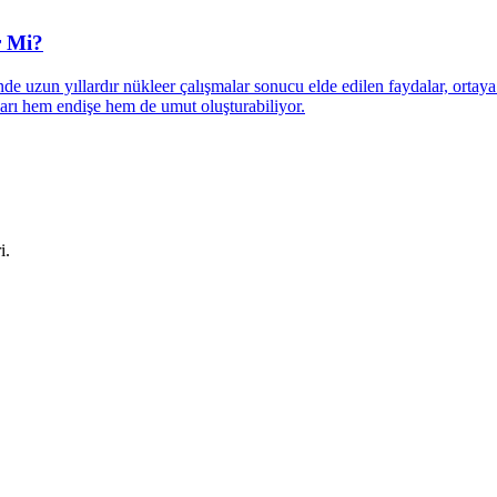
r Mi?
 uzun yıllardır nükleer çalışmalar sonucu elde edilen faydalar, ortaya
rı hem endişe hem de umut oluşturabiliyor.
i.