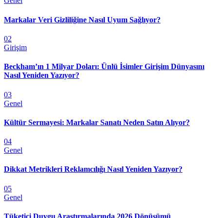
Genel
Markalar Veri Gizliliğine Nasıl Uyum Sağlıyor?
02
Girişim
Beckham’ın 1 Milyar Doları: Ünlü İsimler Girişim Dünyasını
Nasıl Yeniden Yazıyor?
03
Genel
Kültür Sermayesi: Markalar Sanatı Neden Satın Alıyor?
04
Genel
Dikkat Metrikleri Reklamcılığı Nasıl Yeniden Yazıyor?
05
Genel
Tüketici Duygu Araştırmalarında 2026 Dönüşümü