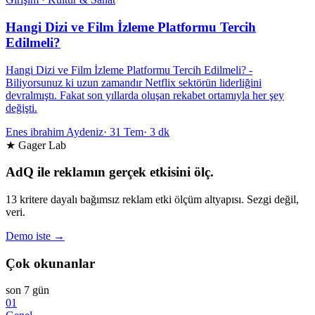
Hangi Dizi ve Film İzleme Platformu Tercih
Edilmeli?
Hangi Dizi ve Film İzleme Platformu Tercih Edilmeli? -
Biliyorsunuz ki uzun zamandır Netflix sektörün liderliğini
devralmıştı. Fakat son yıllarda oluşan rekabet ortamıyla her şey
değişti.
Enes ibrahim Aydeniz
·
31 Tem
·
3 dk
★ Gager Lab
AdQ ile reklamın gerçek etkisini ölç.
13 kritere dayalı bağımsız reklam etki ölçüm altyapısı. Sezgi değil,
veri.
Demo iste →
Çok okunanlar
son 7 gün
01