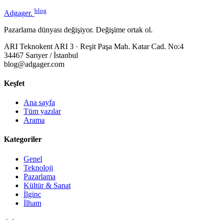
blog
Adgager
.
Pazarlama dünyası değişiyor. Değişime ortak ol.
ARI Teknokent ARI 3 · Reşit Paşa Mah. Katar Cad. No:4
34467 Sarıyer / İstanbul
blog@adgager.com
Keşfet
Ana sayfa
Tüm yazılar
Arama
Kategoriler
Genel
Teknoloji
Pazarlama
Kültür & Sanat
İlginç
İlham