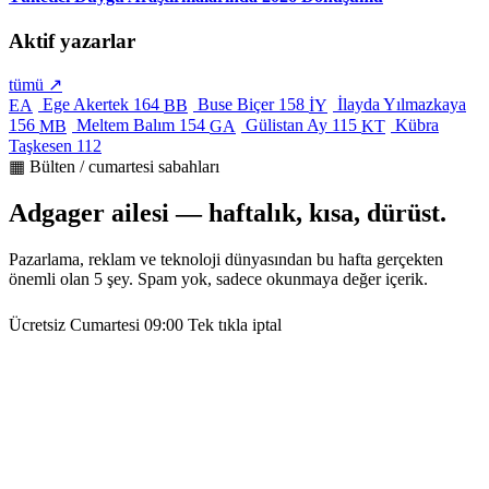
Aktif yazarlar
tümü ↗
Ege Akertek
164
Buse Biçer
158
İlayda Yılmazkaya
EA
BB
İY
156
Meltem Balım
154
Gülistan Ay
115
Kübra
MB
GA
KT
Taşkesen
112
▦ Bülten / cumartesi sabahları
Adgager ailesi — haftalık, kısa, dürüst.
Pazarlama, reklam ve teknoloji dünyasından bu hafta gerçekten
önemli olan 5 şey. Spam yok, sadece okunmaya değer içerik.
Ücretsiz
Cumartesi 09:00
Tek tıkla iptal