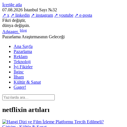
İçeriğe atla
07.08.2026
İstanbul
Sayı №32
↗ x
↗ linkedin
↗ instagram
↗ youtube
↗ e-posta
Fikri değiştir,
dünya değişsin.
blog
Adgager
.
Pazarlama Araştırmasının Geleceği
Ana Sayfa
Pazarlama
Reklam
Teknoloji
İyi Fikirler
İlginç
İlham
Kültür & Sanat
Gager!
netflixin artıları
Girişim · Kültür & Sanat