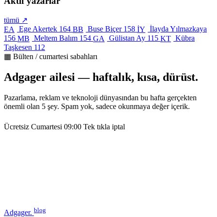
Aktif yazarlar
tümü ↗
Ege Akertek
164
Buse Biçer
158
İlayda Yılmazkaya
EA
BB
İY
156
Meltem Balım
154
Gülistan Ay
115
Kübra
MB
GA
KT
Taşkesen
112
▦ Bülten / cumartesi sabahları
Adgager ailesi — haftalık, kısa, dürüst.
Pazarlama, reklam ve teknoloji dünyasından bu hafta gerçekten
önemli olan 5 şey. Spam yok, sadece okunmaya değer içerik.
Ücretsiz
Cumartesi 09:00
Tek tıkla iptal
blog
Adgager
.