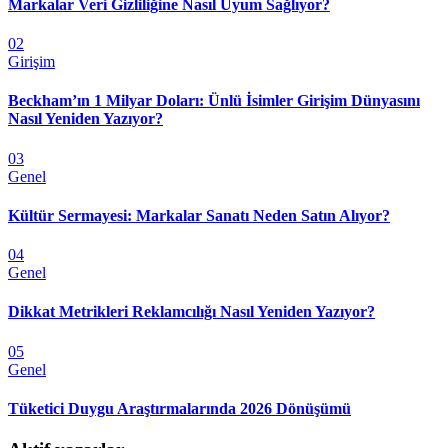
Markalar Veri Gizliliğine Nasıl Uyum Sağlıyor?
02
Girişim
Beckham’ın 1 Milyar Doları: Ünlü İsimler Girişim Dünyasını
Nasıl Yeniden Yazıyor?
03
Genel
Kültür Sermayesi: Markalar Sanatı Neden Satın Alıyor?
04
Genel
Dikkat Metrikleri Reklamcılığı Nasıl Yeniden Yazıyor?
05
Genel
Tüketici Duygu Araştırmalarında 2026 Dönüşümü