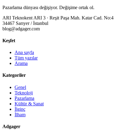
Pazarlama dünyası değişiyor. Değişime ortak ol.
ARI Teknokent ARI 3 · Reşit Paşa Mah. Katar Cad. No:4
34467 Sarıyer / İstanbul
blog@adgager.com
Keşfet
Ana sayfa
Tüm yazılar
Arama
Kategoriler
Genel
Teknoloji
Pazarlama
Kültür & Sanat
İlginç
İlham
Adgager