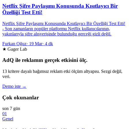
Netflix Şifre Paylaşımı Konusunda Kısıtlayıcı Bir
Özelliği Test Etti!
Netflix Şifre Paylaşımı Konusunda Kısıtlayıcı Bir Özelliği Test Etti!
- Son zamanların popüler platformu Netflix kullanıcılarının,
yakınlarıyla şifre alışverişinde bulunduğu gerçeği gizli değil.
Furkan Oğuz
·
19 Mar
·
4 dk
★ Gager Lab
AdQ ile reklamın gerçek etkisini ölç.
13 kritere dayalı bağımsız reklam etki ölçüm altyapısı. Sezgi değil,
veri.
Demo iste →
Çok okunanlar
son 7 gün
01
Genel