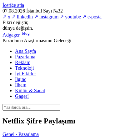
İçeriğe atla
07.08.2026
İstanbul
Sayı №32
↗ x
↗ linkedin
↗ instagram
↗ youtube
↗ e-posta
Fikri değiştir,
dünya değişsin.
blog
Adgager
.
Pazarlama Araştırmasının Geleceği
Ana Sayfa
Pazarlama
Reklam
Teknoloji
İyi Fikirler
İlginç
İlham
Kültür & Sanat
Gager!
Netflix Şifre Paylaşımı
Genel · Pazarlama