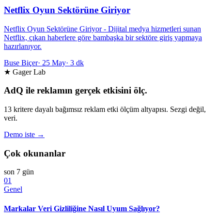
Netflix Oyun Sektörüne Giriyor
Netflix Oyun Sektörüne Giriyor - Dijital medya hizmetleri sunan
Netflix, çıkan haberlere göre bambaşka bir sektöre giriş yapmaya
hazırlanıyor.
Buse Biçer
·
25 May
·
3 dk
★ Gager Lab
AdQ ile reklamın gerçek etkisini ölç.
13 kritere dayalı bağımsız reklam etki ölçüm altyapısı. Sezgi değil,
veri.
Demo iste →
Çok okunanlar
son 7 gün
01
Genel
Markalar Veri Gizliliğine Nasıl Uyum Sağlıyor?