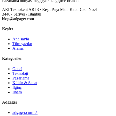
Pazarlama dünyası değişiyor. Değişime ortak ol.
ARI Teknokent ARI 3 · Reşit Paşa Mah. Katar Cad. No:4
34467 Sarıyer / İstanbul
blog@adgager.com
Keşfet
Ana sayfa
Tüm yazılar
Arama
Kategoriler
Genel
Teknoloji
Pazarlama
Kültür & Sanat
İlginç
İlham
Adgager
adgager.com ↗