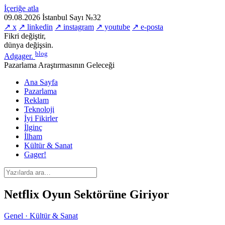
İçeriğe atla
09.08.2026
İstanbul
Sayı №32
↗ x
↗ linkedin
↗ instagram
↗ youtube
↗ e-posta
Fikri değiştir,
dünya değişsin.
blog
Adgager
.
Pazarlama Araştırmasının Geleceği
Ana Sayfa
Pazarlama
Reklam
Teknoloji
İyi Fikirler
İlginç
İlham
Kültür & Sanat
Gager!
Netflix Oyun Sektörüne Giriyor
Genel · Kültür & Sanat