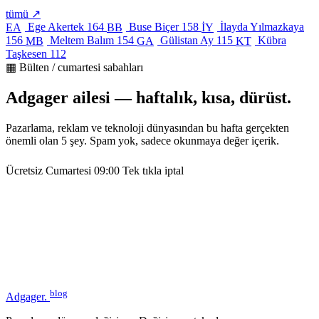
tümü ↗
Ege Akertek
164
Buse Biçer
158
İlayda Yılmazkaya
EA
BB
İY
156
Meltem Balım
154
Gülistan Ay
115
Kübra
MB
GA
KT
Taşkesen
112
▦ Bülten / cumartesi sabahları
Adgager ailesi — haftalık, kısa, dürüst.
Pazarlama, reklam ve teknoloji dünyasından bu hafta gerçekten
önemli olan 5 şey. Spam yok, sadece okunmaya değer içerik.
Ücretsiz
Cumartesi 09:00
Tek tıkla iptal
blog
Adgager
.