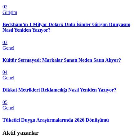
02
Girişim
Beckham’ın 1 Milyar Doları: Ünlü İsimler Girişim Dünyasını
Nasıl Yeniden Yazıyor?
03
Genel
Kültür Sermayesi: Markalar Sanatı Neden Satın Alıyor?
04
Genel
Dikkat Metrikleri Reklamcılığı Nasıl Yeniden Yazıyor?
05
Genel
Tüketici Duygu Araştırmalarında 2026 Dönüşümü
Aktif yazarlar