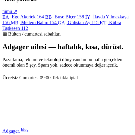
tümü ↗
Ege Akertek
164
Buse Biçer
158
İlayda Yılmazkaya
EA
BB
İY
156
Meltem Balım
154
Gülistan Ay
115
Kübra
MB
GA
KT
Taşkesen
112
▦ Bülten / cumartesi sabahları
Adgager ailesi — haftalık, kısa, dürüst.
Pazarlama, reklam ve teknoloji dünyasından bu hafta gerçekten
önemli olan 5 şey. Spam yok, sadece okunmaya değer içerik.
Ücretsiz
Cumartesi 09:00
Tek tıkla iptal
blog
Adgager
.