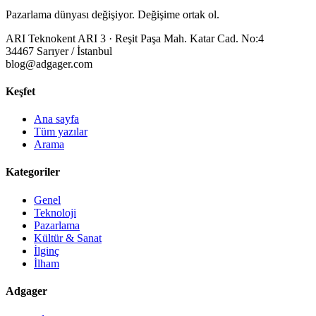
Pazarlama dünyası değişiyor. Değişime ortak ol.
ARI Teknokent ARI 3 · Reşit Paşa Mah. Katar Cad. No:4
34467 Sarıyer / İstanbul
blog@adgager.com
Keşfet
Ana sayfa
Tüm yazılar
Arama
Kategoriler
Genel
Teknoloji
Pazarlama
Kültür & Sanat
İlginç
İlham
Adgager