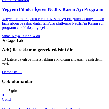
Yepyeni Filmler İçeren Netflix Kasım Ayı Programı
Yepyeni Filmler İçeren Netflix Kasım Ayı Programı - Dünyanın en
fazla aboneye sahip dijital film/dizi platformu Netflix’in Kasım ayı
programı da oldukça ilgi çekici.
Sinan Kaya
·
3 Kas
·
4 dk
★ Gager Lab
AdQ ile reklamın gerçek etkisini ölç.
13 kritere dayalı bağımsız reklam etki ölçüm altyapısı. Sezgi değil,
veri.
Demo iste →
Çok okunanlar
son 7 gün
01
Genel