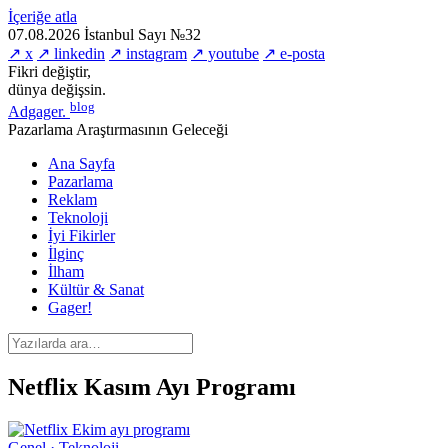
İçeriğe atla
07.08.2026
İstanbul
Sayı №32
↗ x
↗ linkedin
↗ instagram
↗ youtube
↗ e-posta
Fikri değiştir,
dünya değişsin.
blog
Adgager
.
Pazarlama Araştırmasının Geleceği
Ana Sayfa
Pazarlama
Reklam
Teknoloji
İyi Fikirler
İlginç
İlham
Kültür & Sanat
Gager!
Netflix Kasım Ayı Programı
Genel · Teknoloji