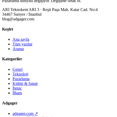
Pazarlama dünyası değişiyor. Değişime ortak ol.
ARI Teknokent ARI 3 · Reşit Paşa Mah. Katar Cad. No:4
34467 Sarıyer / İstanbul
blog@adgager.com
Keşfet
Ana sayfa
Tüm yazılar
Arama
Kategoriler
Genel
Teknoloji
Pazarlama
Kültür & Sanat
İlginç
İlham
Adgager
adgager.com ↗