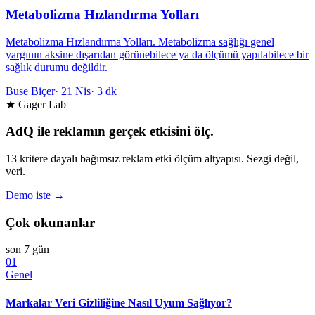
Metabolizma Hızlandırma Yolları
Metabolizma Hızlandırma Yolları. Metabolizma sağlığı genel
yargının aksine dışarıdan görünebilece ya da ölçümü yapılabilece bir
sağlık durumu değildir.
Buse Biçer
·
21 Nis
·
3 dk
★ Gager Lab
AdQ ile reklamın gerçek etkisini ölç.
13 kritere dayalı bağımsız reklam etki ölçüm altyapısı. Sezgi değil,
veri.
Demo iste →
Çok okunanlar
son 7 gün
01
Genel
Markalar Veri Gizliliğine Nasıl Uyum Sağlıyor?