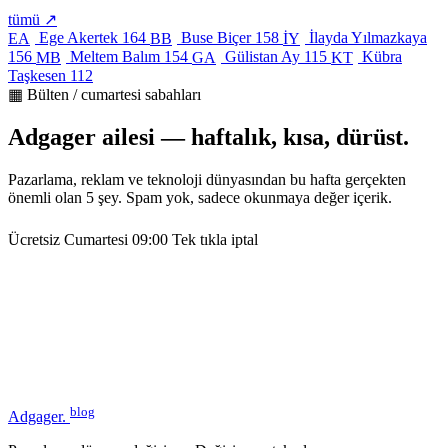
tümü ↗
Ege Akertek
164
Buse Biçer
158
İlayda Yılmazkaya
EA
BB
İY
156
Meltem Balım
154
Gülistan Ay
115
Kübra
MB
GA
KT
Taşkesen
112
▦ Bülten / cumartesi sabahları
Adgager ailesi — haftalık, kısa, dürüst.
Pazarlama, reklam ve teknoloji dünyasından bu hafta gerçekten
önemli olan 5 şey. Spam yok, sadece okunmaya değer içerik.
Ücretsiz
Cumartesi 09:00
Tek tıkla iptal
blog
Adgager
.