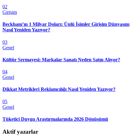
02
Girişim
Beckham’ın 1 Milyar Doları: Ünlü İsimler Girişim Dünyasını
Nasıl Yeniden Yazıyor?
03
Genel
Kültür Sermayesi: Markalar Sanatı Neden Satın Alıyor?
04
Genel
Dikkat Metrikleri Reklamcılığı Nasıl Yeniden Yazıyor?
05
Genel
Tüketici Duygu Araştırmalarında 2026 Dönüşümü
Aktif yazarlar