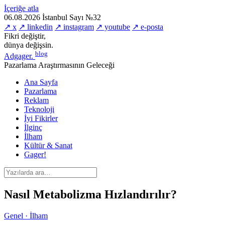
İçeriğe atla
06.08.2026
İstanbul
Sayı №32
↗ x
↗ linkedin
↗ instagram
↗ youtube
↗ e-posta
Fikri değiştir,
dünya değişsin.
blog
Adgager
.
Pazarlama Araştırmasının Geleceği
Ana Sayfa
Pazarlama
Reklam
Teknoloji
İyi Fikirler
İlginç
İlham
Kültür & Sanat
Gager!
Nasıl Metabolizma Hızlandırılır?
Genel · İlham