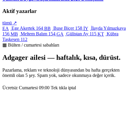
Aktif yazarlar
tümü ↗
Ege Akertek
164
Buse Biçer
158
İlayda Yılmazkaya
EA
BB
İY
156
Meltem Balım
154
Gülistan Ay
115
Kübra
MB
GA
KT
Taşkesen
112
▦ Bülten / cumartesi sabahları
Adgager ailesi — haftalık, kısa, dürüst.
Pazarlama, reklam ve teknoloji dünyasından bu hafta gerçekten
önemli olan 5 şey. Spam yok, sadece okunmaya değer içerik.
Ücretsiz
Cumartesi 09:00
Tek tıkla iptal