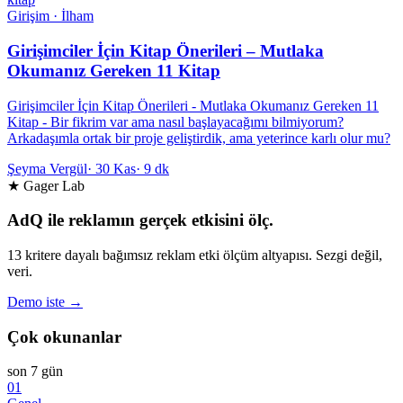
Girişim · İlham
Girişimciler İçin Kitap Önerileri – Mutlaka
Okumanız Gereken 11 Kitap
Girişimciler İçin Kitap Önerileri - Mutlaka Okumanız Gereken 11
Kitap - Bir fikrim var ama nasıl başlayacağımı bilmiyorum?
Arkadaşımla ortak bir proje geliştirdik, ama yeterince karlı olur mu?
Şeyma Vergül
·
30 Kas
·
9 dk
★ Gager Lab
AdQ ile reklamın gerçek etkisini ölç.
13 kritere dayalı bağımsız reklam etki ölçüm altyapısı. Sezgi değil,
veri.
Demo iste →
Çok okunanlar
son 7 gün
01