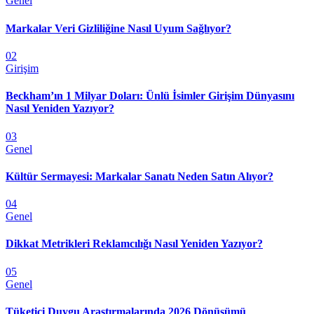
Genel
Markalar Veri Gizliliğine Nasıl Uyum Sağlıyor?
02
Girişim
Beckham’ın 1 Milyar Doları: Ünlü İsimler Girişim Dünyasını
Nasıl Yeniden Yazıyor?
03
Genel
Kültür Sermayesi: Markalar Sanatı Neden Satın Alıyor?
04
Genel
Dikkat Metrikleri Reklamcılığı Nasıl Yeniden Yazıyor?
05
Genel
Tüketici Duygu Araştırmalarında 2026 Dönüşümü