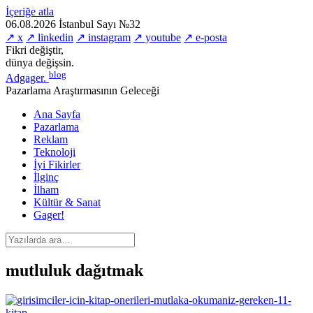
İçeriğe atla
06.08.2026
İstanbul
Sayı №32
↗ x
↗ linkedin
↗ instagram
↗ youtube
↗ e-posta
Fikri değiştir,
dünya değişsin.
blog
Adgager
.
Pazarlama Araştırmasının Geleceği
Ana Sayfa
Pazarlama
Reklam
Teknoloji
İyi Fikirler
İlginç
İlham
Kültür & Sanat
Gager!
mutluluk dağıtmak