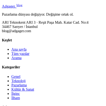
blog
Adgager
.
Pazarlama dünyası değişiyor. Değişime ortak ol.
ARI Teknokent ARI 3 · Reşit Paşa Mah. Katar Cad. No:4
34467 Sarıyer / İstanbul
blog@adgager.com
Keşfet
Ana sayfa
Tüm yazılar
Arama
Kategoriler
Genel
Teknoloji
Pazarlama
Kültür & Sanat
İlginç
İlham