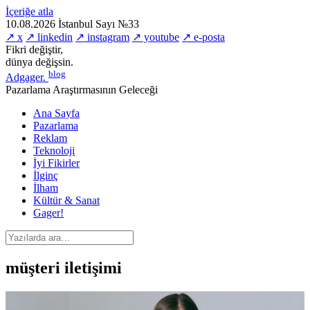
İçeriğe atla
10.08.2026
İstanbul
Sayı №33
↗ x
↗ linkedin
↗ instagram
↗ youtube
↗ e-posta
Fikri değiştir,
dünya değişsin.
blog
Adgager
.
Pazarlama Araştırmasının Geleceği
Ana Sayfa
Pazarlama
Reklam
Teknoloji
İyi Fikirler
İlginç
İlham
Kültür & Sanat
Gager!
müşteri iletişimi