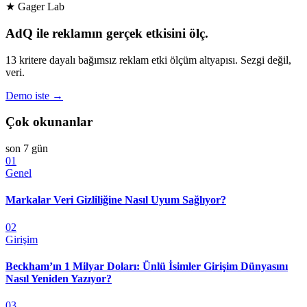
★ Gager Lab
AdQ ile reklamın gerçek etkisini ölç.
13 kritere dayalı bağımsız reklam etki ölçüm altyapısı. Sezgi değil,
veri.
Demo iste →
Çok okunanlar
son 7 gün
01
Genel
Markalar Veri Gizliliğine Nasıl Uyum Sağlıyor?
02
Girişim
Beckham’ın 1 Milyar Doları: Ünlü İsimler Girişim Dünyasını
Nasıl Yeniden Yazıyor?
03