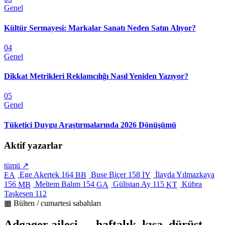
Genel
Kültür Sermayesi: Markalar Sanatı Neden Satın Alıyor?
04
Genel
Dikkat Metrikleri Reklamcılığı Nasıl Yeniden Yazıyor?
05
Genel
Tüketici Duygu Araştırmalarında 2026 Dönüşümü
Aktif yazarlar
tümü ↗
Ege Akertek
164
Buse Biçer
158
İlayda Yılmazkaya
EA
BB
İY
156
Meltem Balım
154
Gülistan Ay
115
Kübra
MB
GA
KT
Taşkesen
112
▦ Bülten / cumartesi sabahları
Adgager ailesi — haftalık, kısa, dürüst.