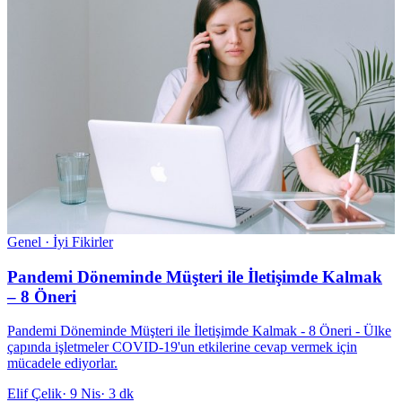
Genel · İyi Fikirler
Pandemi Döneminde Müşteri ile İletişimde Kalmak
– 8 Öneri
Pandemi Döneminde Müşteri ile İletişimde Kalmak - 8 Öneri - Ülke
çapında işletmeler COVID-19'un etkilerine cevap vermek için
mücadele ediyorlar.
Elif Çelik
·
9 Nis
·
3 dk