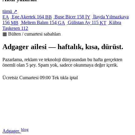
tümü ↗
Ege Akertek
164
Buse Biçer
158
İlayda Yılmazkaya
EA
BB
İY
156
Meltem Balım
154
Gülistan Ay
115
Kübra
MB
GA
KT
Taşkesen
112
▦ Bülten / cumartesi sabahları
Adgager ailesi — haftalık, kısa, dürüst.
Pazarlama, reklam ve teknoloji dünyasından bu hafta gerçekten
önemli olan 5 şey. Spam yok, sadece okunmaya değer içerik.
Ücretsiz
Cumartesi 09:00
Tek tıkla iptal
blog
Adgager
.