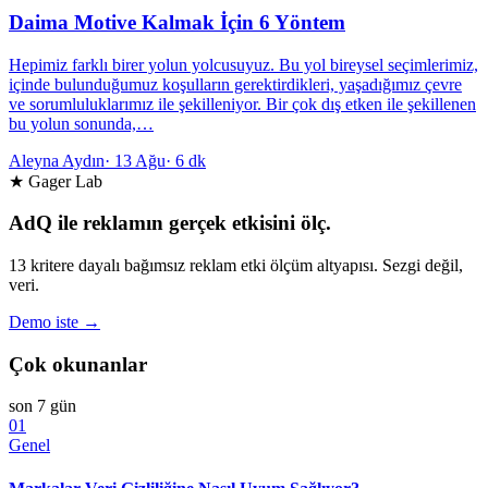
Daima Motive Kalmak İçin 6 Yöntem
Hepimiz farklı birer yolun yolcusuyuz. Bu yol bireysel seçimlerimiz,
içinde bulunduğumuz koşulların gerektirdikleri, yaşadığımız çevre
ve sorumluluklarımız ile şekilleniyor. Bir çok dış etken ile şekillenen
bu yolun sonunda,…
Aleyna Aydın
·
13 Ağu
·
6 dk
★ Gager Lab
AdQ ile reklamın gerçek etkisini ölç.
13 kritere dayalı bağımsız reklam etki ölçüm altyapısı. Sezgi değil,
veri.
Demo iste →
Çok okunanlar
son 7 gün
01
Genel