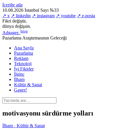
İçeriğe atla
10.08.2026
İstanbul
Sayı №33
↗ x
↗ linkedin
↗ instagram
↗ youtube
↗ e-posta
Fikri değiştir,
dünya değişsin.
blog
Adgager
.
Pazarlama Araştırmasının Geleceği
Ana Sayfa
Pazarlama
Reklam
Teknoloji
İyi Fikirler
İlginç
İlham
Kültür & Sanat
Gager!
motivasyonu sürdürme yolları
İlham · Kültür & Sanat