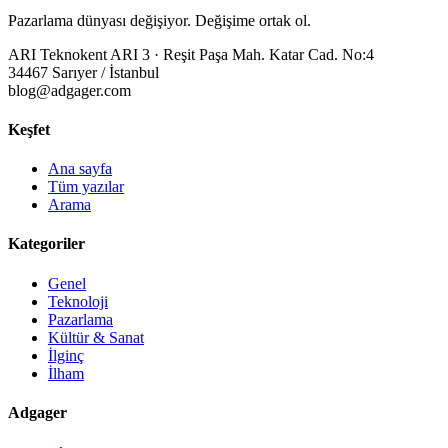
Pazarlama dünyası değişiyor. Değişime ortak ol.
ARI Teknokent ARI 3 · Reşit Paşa Mah. Katar Cad. No:4
34467 Sarıyer / İstanbul
blog@adgager.com
Keşfet
Ana sayfa
Tüm yazılar
Arama
Kategoriler
Genel
Teknoloji
Pazarlama
Kültür & Sanat
İlginç
İlham
Adgager