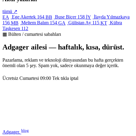
tümü ↗
Ege Akertek
164
Buse Biçer
158
İlayda Yılmazkaya
EA
BB
İY
156
Meltem Balım
154
Gülistan Ay
115
Kübra
MB
GA
KT
Taşkesen
112
▦ Bülten / cumartesi sabahları
Adgager ailesi — haftalık, kısa, dürüst.
Pazarlama, reklam ve teknoloji dünyasından bu hafta gerçekten
önemli olan 5 şey. Spam yok, sadece okunmaya değer içerik.
Ücretsiz
Cumartesi 09:00
Tek tıkla iptal
blog
Adgager
.