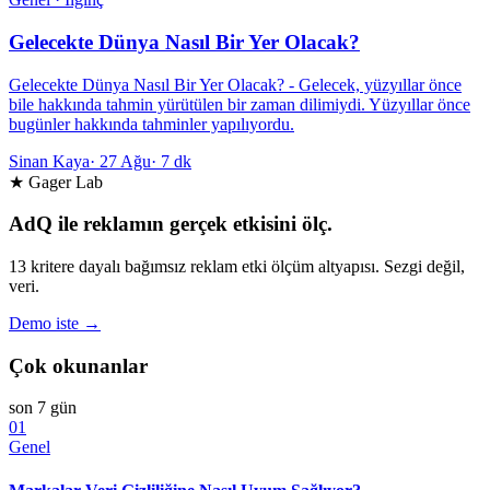
Gelecekte Dünya Nasıl Bir Yer Olacak?
Gelecekte Dünya Nasıl Bir Yer Olacak? - Gelecek, yüzyıllar önce
bile hakkında tahmin yürütülen bir zaman dilimiydi. Yüzyıllar önce
bugünler hakkında tahminler yapılıyordu.
Sinan Kaya
·
27 Ağu
·
7 dk
★ Gager Lab
AdQ ile reklamın gerçek etkisini ölç.
13 kritere dayalı bağımsız reklam etki ölçüm altyapısı. Sezgi değil,
veri.
Demo iste →
Çok okunanlar
son 7 gün
01
Genel