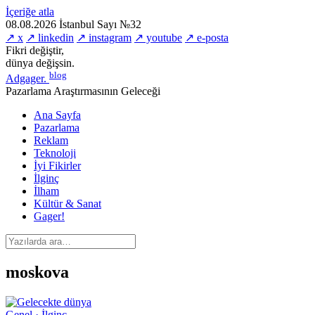
İçeriğe atla
08.08.2026
İstanbul
Sayı №32
↗ x
↗ linkedin
↗ instagram
↗ youtube
↗ e-posta
Fikri değiştir,
dünya değişsin.
blog
Adgager
.
Pazarlama Araştırmasının Geleceği
Ana Sayfa
Pazarlama
Reklam
Teknoloji
İyi Fikirler
İlginç
İlham
Kültür & Sanat
Gager!
moskova
Genel · İlginç