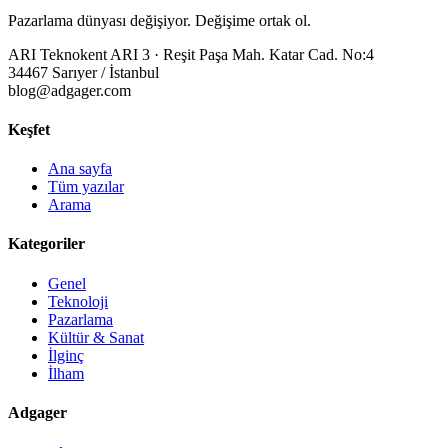
Pazarlama dünyası değişiyor. Değişime ortak ol.
ARI Teknokent ARI 3 · Reşit Paşa Mah. Katar Cad. No:4
34467 Sarıyer / İstanbul
blog@adgager.com
Keşfet
Ana sayfa
Tüm yazılar
Arama
Kategoriler
Genel
Teknoloji
Pazarlama
Kültür & Sanat
İlginç
İlham
Adgager