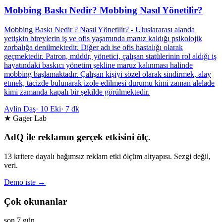
Mobbing Baskı Nedir? Mobbing Nasıl Yönetilir?
Mobbing Baskı Nedir ? Nasıl Yönetilir? - Uluslararası alanda
yetişkin bireylerin iş ve ofis yaşamında maruz kaldığı psikolojik
zorbalığa denilmektedir. Diğer adı ise ofis hastalığı olarak
geçmektedir. Patron, müdür, yönetici, çalışan statülerinin rol aldığı iş
hayatındaki baskıcı yönetim şekline maruz kalınması halinde
mobbing başlamaktadır. Çalışan kişiyi sözel olarak sindirmek, alay
etmek, tacizde bulunarak izole edilmesi durumu kimi zaman alelade
kimi zamanda kapalı bir şekilde görülmektedir.
Aylin Daş
·
10 Eki
·
7 dk
★ Gager Lab
AdQ ile reklamın gerçek etkisini ölç.
13 kritere dayalı bağımsız reklam etki ölçüm altyapısı. Sezgi değil,
veri.
Demo iste →
Çok okunanlar
son 7 gün