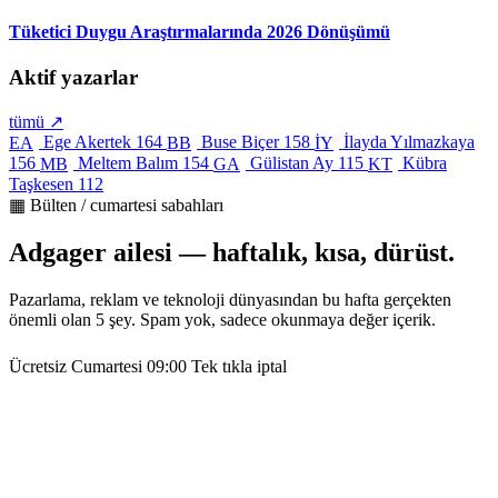
Tüketici Duygu Araştırmalarında 2026 Dönüşümü
Aktif yazarlar
tümü ↗
Ege Akertek
164
Buse Biçer
158
İlayda Yılmazkaya
EA
BB
İY
156
Meltem Balım
154
Gülistan Ay
115
Kübra
MB
GA
KT
Taşkesen
112
▦ Bülten / cumartesi sabahları
Adgager ailesi — haftalık, kısa, dürüst.
Pazarlama, reklam ve teknoloji dünyasından bu hafta gerçekten
önemli olan 5 şey. Spam yok, sadece okunmaya değer içerik.
Ücretsiz
Cumartesi 09:00
Tek tıkla iptal