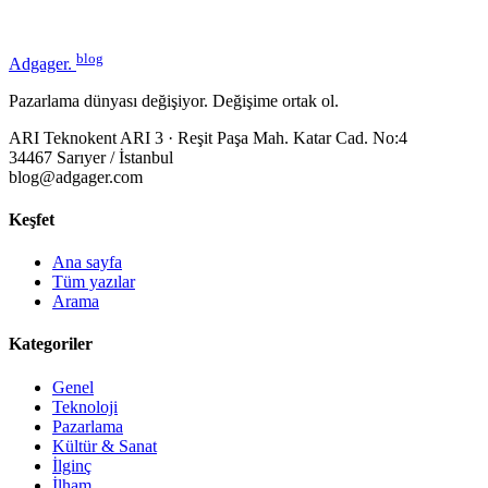
blog
Adgager
.
Pazarlama dünyası değişiyor. Değişime ortak ol.
ARI Teknokent ARI 3 · Reşit Paşa Mah. Katar Cad. No:4
34467 Sarıyer / İstanbul
blog@adgager.com
Keşfet
Ana sayfa
Tüm yazılar
Arama
Kategoriler
Genel
Teknoloji
Pazarlama
Kültür & Sanat
İlginç
İlham