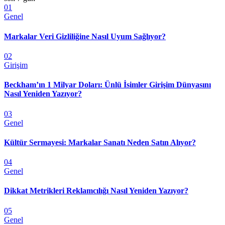
01
Genel
Markalar Veri Gizliliğine Nasıl Uyum Sağlıyor?
02
Girişim
Beckham’ın 1 Milyar Doları: Ünlü İsimler Girişim Dünyasını
Nasıl Yeniden Yazıyor?
03
Genel
Kültür Sermayesi: Markalar Sanatı Neden Satın Alıyor?
04
Genel
Dikkat Metrikleri Reklamcılığı Nasıl Yeniden Yazıyor?
05
Genel