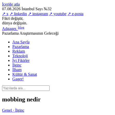
İçeriğe atla
07.08.2026
İstanbul
Sayı №32
↗ x
↗ linkedin
↗ instagram
↗ youtube
↗ e-posta
Fikri değiştir,
dünya değişsin.
blog
Adgager
.
Pazarlama Araştırmasının Geleceği
Ana Sayfa
Pazarlama
Reklam
Teknoloji
İyi Fikirler
İlginç
İlham
Kültür & Sanat
Gager!
mobbing nedir
Genel · İlginç