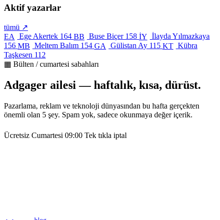
Aktif yazarlar
tümü ↗
Ege Akertek
164
Buse Biçer
158
İlayda Yılmazkaya
EA
BB
İY
156
Meltem Balım
154
Gülistan Ay
115
Kübra
MB
GA
KT
Taşkesen
112
▦ Bülten / cumartesi sabahları
Adgager ailesi — haftalık, kısa, dürüst.
Pazarlama, reklam ve teknoloji dünyasından bu hafta gerçekten
önemli olan 5 şey. Spam yok, sadece okunmaya değer içerik.
Ücretsiz
Cumartesi 09:00
Tek tıkla iptal
blog