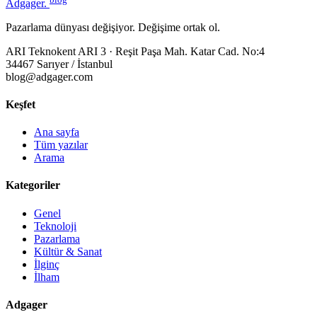
Adgager
.
Pazarlama dünyası değişiyor. Değişime ortak ol.
ARI Teknokent ARI 3 · Reşit Paşa Mah. Katar Cad. No:4
34467 Sarıyer / İstanbul
blog@adgager.com
Keşfet
Ana sayfa
Tüm yazılar
Arama
Kategoriler
Genel
Teknoloji
Pazarlama
Kültür & Sanat
İlginç
İlham
Adgager