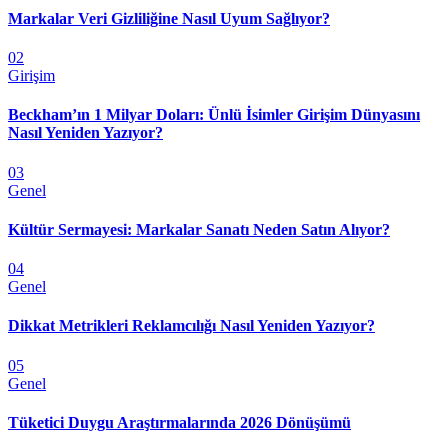
Markalar Veri Gizliliğine Nasıl Uyum Sağlıyor?
02
Girişim
Beckham’ın 1 Milyar Doları: Ünlü İsimler Girişim Dünyasını
Nasıl Yeniden Yazıyor?
03
Genel
Kültür Sermayesi: Markalar Sanatı Neden Satın Alıyor?
04
Genel
Dikkat Metrikleri Reklamcılığı Nasıl Yeniden Yazıyor?
05
Genel
Tüketici Duygu Araştırmalarında 2026 Dönüşümü