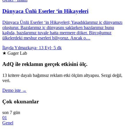
Dünyaca Ünlü Eserler ‘in Hikayeleri
Dünyaca Ünlü Eserler ‘in Hikayeleri; Yaşadıklarımız iç dünyamızı
oluşturur. Bazılarımız iç dünyasını saklarken bazılarımız bunu
kağıda, bazılarımız tuvale hatta mermere döker. Birçoğumuz
ülkelerdeki meşhur eserleri biliyoruz. Ancak o…
İlayda Yılmazkaya
·
13 Eyl
·
5 dk
★ Gager Lab
AdQ ile reklamın gerçek etkisini ölç.
13 kritere dayalı bağımsız reklam etki ölçüm altyapısı. Sezgi değil,
veri.
Demo iste →
Çok okunanlar
son 7 gün
01
Genel