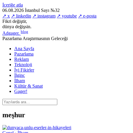
İçeriğe atla
06.08.2026
İstanbul
Sayı №32
↗ x
↗ linkedin
↗ instagram
↗ youtube
↗ e-posta
Fikri değiştir,
dünya değişsin.
blog
Adgager
.
Pazarlama Araştırmasının Geleceği
Ana Sayfa
Pazarlama
Reklam
Teknoloji
İyi Fikirler
İlginç
İlham
Kültür & Sanat
Gager!
meşhur
Genel · İlham