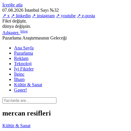
İçeriğe atla
07.08.2026
İstanbul
Sayı №32
↗ x
↗ linkedin
↗ instagram
↗ youtube
↗ e-posta
Fikri değiştir,
dünya değişsin.
blog
Adgager
.
Pazarlama Araştırmasının Geleceği
Ana Sayfa
Pazarlama
Reklam
Teknoloji
İyi Fikirler
İlginç
İlham
Kültür & Sanat
Gager!
mercan resifleri
Kültür & Sanat