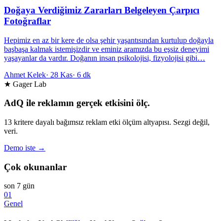
Doğaya Verdiğimiz Zararları Belgeleyen Çarpıcı
Fotoğraflar
Hepimiz en az bir kere de olsa şehir yaşantısından kurtulup doğayla
başbaşa kalmak istemişizdir ve eminiz aramızda bu eşsiz deneyimi
yaşayanlar da vardır. Doğanın insan psikolojisi, fizyolojisi gibi…
Ahmet Kelek
·
28 Kas
·
6 dk
★ Gager Lab
AdQ ile reklamın gerçek etkisini ölç.
13 kritere dayalı bağımsız reklam etki ölçüm altyapısı. Sezgi değil,
veri.
Demo iste →
Çok okunanlar
son 7 gün
01
Genel