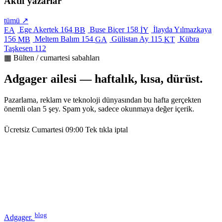
Aktif yazarlar
tümü ↗
Ege Akertek
164
Buse Biçer
158
İlayda Yılmazkaya
EA
BB
İY
156
Meltem Balım
154
Gülistan Ay
115
Kübra
MB
GA
KT
Taşkesen
112
▦ Bülten / cumartesi sabahları
Adgager ailesi — haftalık, kısa, dürüst.
Pazarlama, reklam ve teknoloji dünyasından bu hafta gerçekten
önemli olan 5 şey. Spam yok, sadece okunmaya değer içerik.
Ücretsiz
Cumartesi 09:00
Tek tıkla iptal
blog
Adgager
.