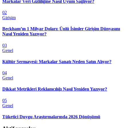
Markalar Veri Gizliliğine Nasıl Uyum Sağlıyor?
02
Girişim
Beckham’ın 1 Milyar Doları: Ünlü İsimler Girişim Dünyasını
Nasıl Yeniden Yazıyor?
03
Genel
Kültür Sermayesi: Markalar Sanatı Neden Satın Alıyor?
04
Genel
Dikkat Metrikleri Reklamcılığı Nasıl Yeniden Yazıyor?
05
Genel
Tüketici Duygu Araştırmalarında 2026 Dönüşümü