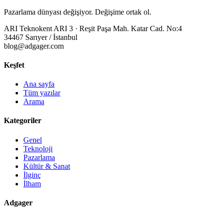
Pazarlama dünyası değişiyor. Değişime ortak ol.
ARI Teknokent ARI 3 · Reşit Paşa Mah. Katar Cad. No:4
34467 Sarıyer / İstanbul
blog@adgager.com
Keşfet
Ana sayfa
Tüm yazılar
Arama
Kategoriler
Genel
Teknoloji
Pazarlama
Kültür & Sanat
İlginç
İlham
Adgager