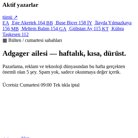
Aktif yazarlar
tümü ↗
Ege Akertek
164
Buse Biçer
158
İlayda Yılmazkaya
EA
BB
İY
156
Meltem Balım
154
Gülistan Ay
115
Kübra
MB
GA
KT
Taşkesen
112
▦ Bülten / cumartesi sabahları
Adgager ailesi — haftalık, kısa, dürüst.
Pazarlama, reklam ve teknoloji dünyasından bu hafta gerçekten
önemli olan 5 şey. Spam yok, sadece okunmaya değer içerik.
Ücretsiz
Cumartesi 09:00
Tek tıkla iptal
blog