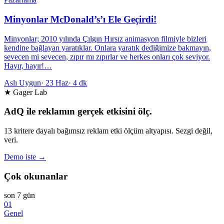
Minyonlar McDonald’s’ı Ele Geçirdi!
Minyonlar; 2010 yılında Çılgın Hırsız animasyon filmiyle bizleri
kendine bağlayan yaratıklar. Onlara yaratık dediğimize bakmayın,
sevecen mi sevecen, zıpır mı zıpırlar ve herkes onları çok seviyor.
Hayır, hayır!…
Aslı Uygun
·
23 Haz
·
4 dk
★ Gager Lab
AdQ ile reklamın gerçek etkisini ölç.
13 kritere dayalı bağımsız reklam etki ölçüm altyapısı. Sezgi değil,
veri.
Demo iste →
Çok okunanlar
son 7 gün
01
Genel