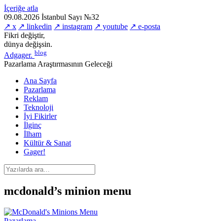
İçeriğe atla
09.08.2026
İstanbul
Sayı №32
↗ x
↗ linkedin
↗ instagram
↗ youtube
↗ e-posta
Fikri değiştir,
dünya değişsin.
blog
Adgager
.
Pazarlama Araştırmasının Geleceği
Ana Sayfa
Pazarlama
Reklam
Teknoloji
İyi Fikirler
İlginç
İlham
Kültür & Sanat
Gager!
mcdonald’s minion menu
Pazarlama