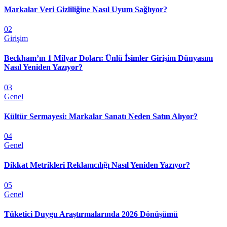
Markalar Veri Gizliliğine Nasıl Uyum Sağlıyor?
02
Girişim
Beckham’ın 1 Milyar Doları: Ünlü İsimler Girişim Dünyasını
Nasıl Yeniden Yazıyor?
03
Genel
Kültür Sermayesi: Markalar Sanatı Neden Satın Alıyor?
04
Genel
Dikkat Metrikleri Reklamcılığı Nasıl Yeniden Yazıyor?
05
Genel
Tüketici Duygu Araştırmalarında 2026 Dönüşümü