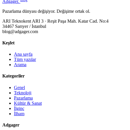
Adgager
.
Pazarlama dünyası değişiyor. Değişime ortak ol.
ARI Teknokent ARI 3 · Reşit Paşa Mah. Katar Cad. No:4
34467 Sarıyer / İstanbul
blog@adgager.com
Keşfet
Ana sayfa
Tüm yazılar
Arama
Kategoriler
Genel
Teknoloji
Pazarlama
Kültür & Sanat
İlginç
İlham
Adgager