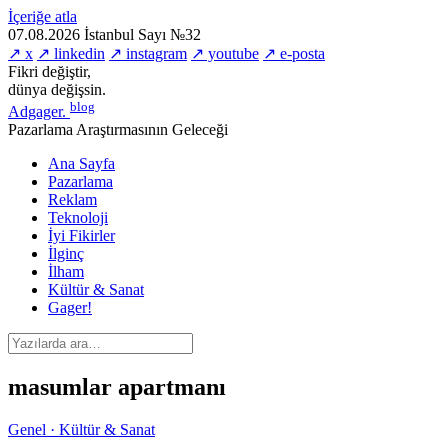
İçeriğe atla
07.08.2026
İstanbul
Sayı №32
↗ x
↗ linkedin
↗ instagram
↗ youtube
↗ e-posta
Fikri değiştir,
dünya değişsin.
blog
Adgager
.
Pazarlama Araştırmasının Geleceği
Ana Sayfa
Pazarlama
Reklam
Teknoloji
İyi Fikirler
İlginç
İlham
Kültür & Sanat
Gager!
masumlar apartmanı
Genel · Kültür & Sanat