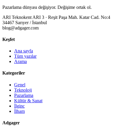
Pazarlama dünyası değişiyor. Değişime ortak ol.
ARI Teknokent ARI 3 · Reşit Paşa Mah. Katar Cad. No:4
34467 Sarıyer / İstanbul
blog@adgager.com
Keşfet
Ana sayfa
Tüm yazılar
Arama
Kategoriler
Genel
Teknoloji
Pazarlama
Kültür & Sanat
İlginç
İlham
Adgager