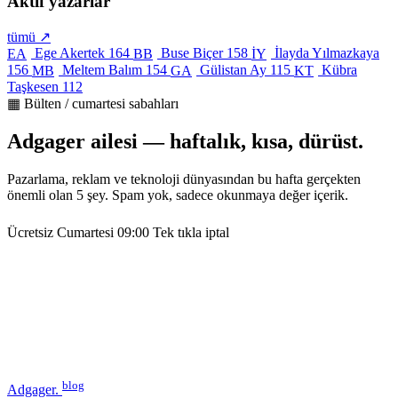
Aktif yazarlar
tümü ↗
Ege Akertek
164
Buse Biçer
158
İlayda Yılmazkaya
EA
BB
İY
156
Meltem Balım
154
Gülistan Ay
115
Kübra
MB
GA
KT
Taşkesen
112
▦ Bülten / cumartesi sabahları
Adgager ailesi — haftalık, kısa, dürüst.
Pazarlama, reklam ve teknoloji dünyasından bu hafta gerçekten
önemli olan 5 şey. Spam yok, sadece okunmaya değer içerik.
Ücretsiz
Cumartesi 09:00
Tek tıkla iptal
blog
Adgager
.