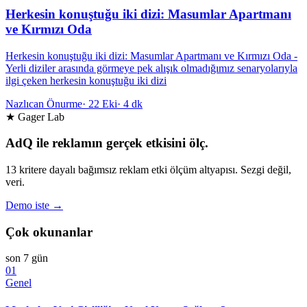
Herkesin konuştuğu iki dizi: Masumlar Apartmanı
ve Kırmızı Oda
Herkesin konuştuğu iki dizi: Masumlar Apartmanı ve Kırmızı Oda -
Yerli diziler arasında görmeye pek alışık olmadığımız senaryolarıyla
ilgi çeken herkesin konuştuğu iki dizi
Nazlıcan Önurme
·
22 Eki
·
4 dk
★ Gager Lab
AdQ ile reklamın gerçek etkisini ölç.
13 kritere dayalı bağımsız reklam etki ölçüm altyapısı. Sezgi değil,
veri.
Demo iste →
Çok okunanlar
son 7 gün
01
Genel