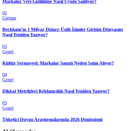
Markalar Veri Gizliliğine Nasıl Uyum Sağlıyor?
02
Girişim
Beckham’ın 1 Milyar Doları: Ünlü İsimler Girişim Dünyasını
Nasıl Yeniden Yazıyor?
03
Genel
Kültür Sermayesi: Markalar Sanatı Neden Satın Alıyor?
04
Genel
Dikkat Metrikleri Reklamcılığı Nasıl Yeniden Yazıyor?
05
Genel
Tüketici Duygu Araştırmalarında 2026 Dönüşümü