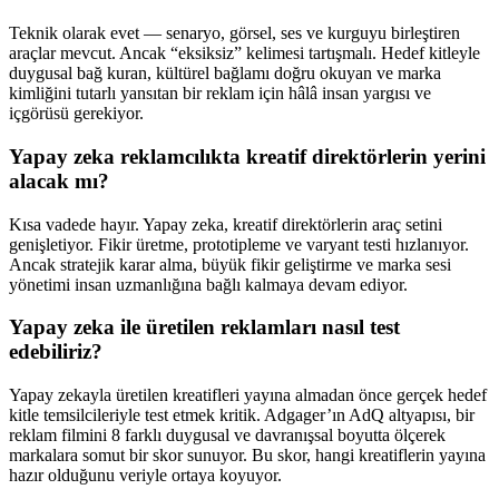
Teknik olarak evet — senaryo, görsel, ses ve kurguyu birleştiren
araçlar mevcut. Ancak “eksiksiz” kelimesi tartışmalı. Hedef kitleyle
duygusal bağ kuran, kültürel bağlamı doğru okuyan ve marka
kimliğini tutarlı yansıtan bir reklam için hâlâ insan yargısı ve
içgörüsü gerekiyor.
Yapay zeka reklamcılıkta kreatif direktörlerin yerini
alacak mı?
Kısa vadede hayır. Yapay zeka, kreatif direktörlerin araç setini
genişletiyor. Fikir üretme, prototipleme ve varyant testi hızlanıyor.
Ancak stratejik karar alma, büyük fikir geliştirme ve marka sesi
yönetimi insan uzmanlığına bağlı kalmaya devam ediyor.
Yapay zeka ile üretilen reklamları nasıl test
edebiliriz?
Yapay zekayla üretilen kreatifleri yayına almadan önce gerçek hedef
kitle temsilcileriyle test etmek kritik. Adgager’ın AdQ altyapısı, bir
reklam filmini 8 farklı duygusal ve davranışsal boyutta ölçerek
markalara somut bir skor sunuyor. Bu skor, hangi kreatiflerin yayına
hazır olduğunu veriyle ortaya koyuyor.