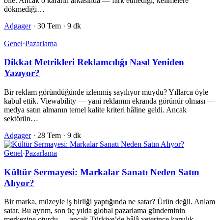
bile. Ancak o kararın arkasında — fark etmediği, kelimelere
dökmediği…
Adgager
·
30 Tem
·
9 dk
Genel
·
Pazarlama
Dikkat Metrikleri Reklamcılığı Nasıl Yeniden
Yazıyor?
Bir reklam göründüğünde izlenmiş sayılıyor muydu? Yıllarca öyle
kabul ettik. Viewability — yani reklamın ekranda görünür olması —
medya satın almanın temel kalite kriteri hâline geldi. Ancak
sektörün…
Adgager
·
28 Tem
·
9 dk
Genel
·
Pazarlama
Kültür Sermayesi: Markalar Sanatı Neden Satın
Alıyor?
Bir marka, müzeyle iş birliği yaptığında ne satar? Ürün değil. Anlam
satar. Bu ayrım, son üç yılda global pazarlama gündeminin
merkezine oturdu — ancak Türkiye’de hâlâ yeterince karşılık…