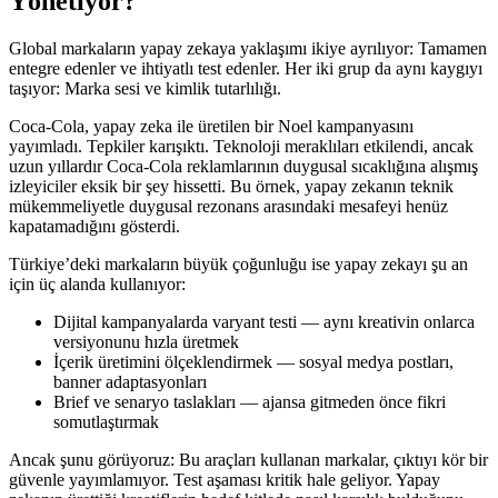
Yönetiyor?
Global markaların yapay zekaya yaklaşımı ikiye ayrılıyor: Tamamen
entegre edenler ve ihtiyatlı test edenler. Her iki grup da aynı kaygıyı
taşıyor: Marka sesi ve kimlik tutarlılığı.
Coca-Cola, yapay zeka ile üretilen bir Noel kampanyasını
yayımladı. Tepkiler karışıktı. Teknoloji meraklıları etkilendi, ancak
uzun yıllardır Coca-Cola reklamlarının duygusal sıcaklığına alışmış
izleyiciler eksik bir şey hissetti. Bu örnek, yapay zekanın teknik
mükemmeliyetle duygusal rezonans arasındaki mesafeyi henüz
kapatamadığını gösterdi.
Türkiye’deki markaların büyük çoğunluğu ise yapay zekayı şu an
için üç alanda kullanıyor:
Dijital kampanyalarda varyant testi — aynı kreativin onlarca
versiyonunu hızla üretmek
İçerik üretimini ölçeklendirmek — sosyal medya postları,
banner adaptasyonları
Brief ve senaryo taslakları — ajansa gitmeden önce fikri
somutlaştırmak
Ancak şunu görüyoruz: Bu araçları kullanan markalar, çıktıyı kör bir
güvenle yayımlamıyor. Test aşaması kritik hale geliyor. Yapay