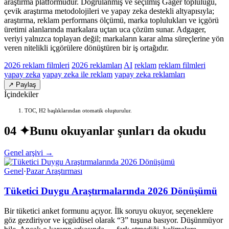
araştırma platformudur. Doğrulanmış ve seçilmiş Gager topluluğu,
çevik araştırma metodolojileri ve yapay zeka destekli altyapısıyla;
araştırma, reklam performans ölçümü, marka toplulukları ve içgörü
üretimi alanlarında markalara uçtan uca çözüm sunar. Adgager,
veriyi yalnızca toplayan değil; markaların karar alma süreçlerine yön
veren nitelikli içgörülere dönüştüren bir iş ortağıdır.
2026 reklam filmleri
2026 reklamları
AI
reklam
reklam filmleri
yapay zeka
yapay zeka ile reklam
yapay zeka reklamları
↗ Paylaş
İçindekiler
TOC, H2 başlıklarından otomatik oluşturulur.
04 ✦
Bunu okuyanlar şunları da okudu
Genel arşivi →
Genel
·
Pazar Araştırması
Tüketici Duygu Araştırmalarında 2026 Dönüşümü
Bir tüketici anket formunu açıyor. İlk soruyu okuyor, seçeneklere
göz gezdiriyor ve içgüdüsel olarak “3” tuşuna basıyor. Düşünmüyor