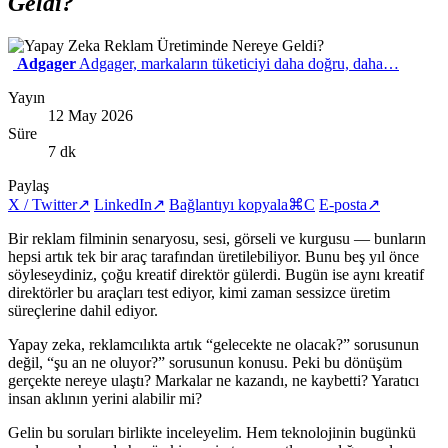
Geldi?
Adgager
Adgager, markaların tüketiciyi daha doğru, daha…
Yayın
12 May 2026
Süre
7 dk
Paylaş
X / Twitter
↗
LinkedIn
↗
Bağlantıyı kopyala
⌘C
E-posta
↗
Bir reklam filminin senaryosu, sesi, görseli ve kurgusu — bunların
hepsi artık tek bir araç tarafından üretilebiliyor. Bunu beş yıl önce
söyleseydiniz, çoğu kreatif direktör gülerdi. Bugün ise aynı kreatif
direktörler bu araçları test ediyor, kimi zaman sessizce üretim
süreçlerine dahil ediyor.
Yapay zeka, reklamcılıkta artık “gelecekte ne olacak?” sorusunun
değil, “şu an ne oluyor?” sorusunun konusu. Peki bu dönüşüm
gerçekte nereye ulaştı? Markalar ne kazandı, ne kaybetti? Yaratıcı
insan aklının yerini alabilir mi?
Gelin bu soruları birlikte inceleyelim. Hem teknolojinin bugünkü