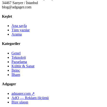
34467 Sarıyer / İstanbul
blog@adgager.com
Keşfet
Ana sayfa
Tüm yazılar
Arama
Kategoriler
Genel
Teknoloji
Pazarlama
Kültür & Sanat
İlginç
İlham
Adgager
adgager.com ↗
AdQ — Reklam ölçümü
Bize ulaşın