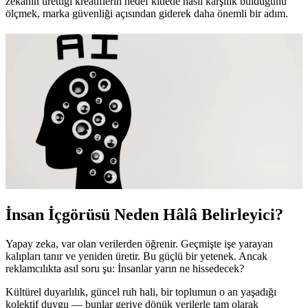
zekanın ürettiği kreatiflerin hedef kitlede nasıl karşılık bulduğunu
ölçmek, marka güvenliği açısından giderek daha önemli bir adım.
İnsan İçgörüsü Neden Hâlâ Belirleyici?
Yapay zeka, var olan verilerden öğrenir. Geçmişte işe yarayan
kalıpları tanır ve yeniden üretir. Bu güçlü bir yetenek. Ancak
reklamcılıkta asıl soru şu: İnsanlar yarın ne hissedecek?
Kültürel duyarlılık, güncel ruh hali, bir toplumun o an yaşadığı
kolektif duygu — bunlar geriye dönük verilerle tam olarak