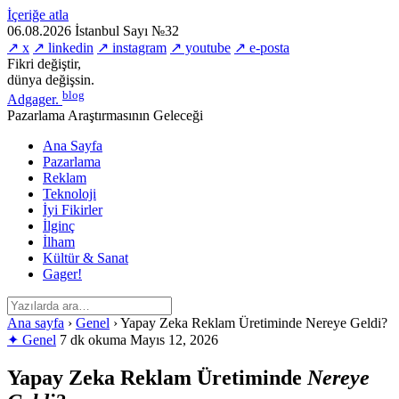
İçeriğe atla
06.08.2026
İstanbul
Sayı №32
↗ x
↗ linkedin
↗ instagram
↗ youtube
↗ e-posta
Fikri değiştir,
dünya değişsin.
blog
Adgager
.
Pazarlama Araştırmasının Geleceği
Ana Sayfa
Pazarlama
Reklam
Teknoloji
İyi Fikirler
İlginç
İlham
Kültür & Sanat
Gager!
Ana sayfa
›
Genel
›
Yapay Zeka Reklam Üretiminde Nereye Geldi?
✦ Genel
7 dk okuma
Mayıs 12, 2026
Yapay Zeka Reklam Üretiminde
Nereye