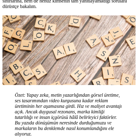
sınırlarına, hem de henüz kimsenin tam yanıtlayamadığı sorulara
dürüstçe bakalım.
Özet: Yapay zeka, metin yazarlığından görsel üretime,
ses tasarımından video kurgusuna kadar reklam
üretiminin her aşamasına girdi. Hız ve maliyet avantajı
açık. Ancak duygusal rezonans, marka kimliği
tutarlılığı ve insan içgörüsü hâlâ belirleyici faktörler.
Bu yazıda dönüşümün neresinde durduğumuzu ve
markaların bu denklemde nasıl konumlandığını ele
alıyoruz.