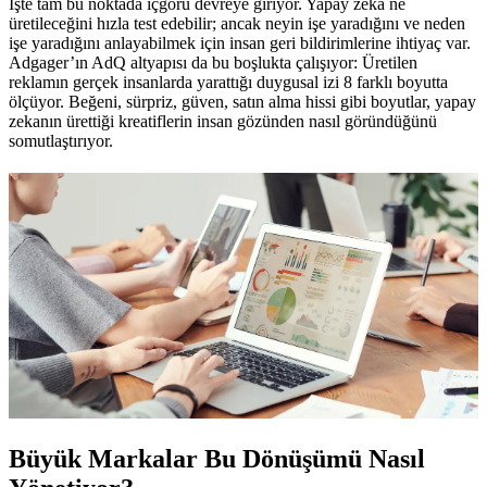
İşte tam bu noktada içgörü devreye giriyor. Yapay zeka ne
üretileceğini hızla test edebilir; ancak neyin işe yaradığını ve neden
işe yaradığını anlayabilmek için insan geri bildirimlerine ihtiyaç var.
Adgager’ın AdQ altyapısı da bu boşlukta çalışıyor: Üretilen
reklamın gerçek insanlarda yarattığı duygusal izi 8 farklı boyutta
ölçüyor. Beğeni, sürpriz, güven, satın alma hissi gibi boyutlar, yapay
zekanın ürettiği kreatiflerin insan gözünden nasıl göründüğünü
somutlaştırıyor.
Büyük Markalar Bu Dönüşümü Nasıl