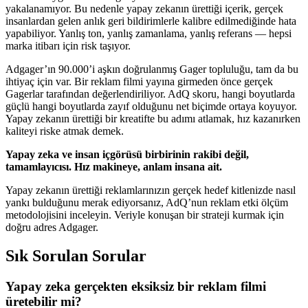
yakalanamıyor. Bu nedenle yapay zekanın ürettiği içerik, gerçek
insanlardan gelen anlık geri bildirimlerle kalibre edilmediğinde hata
yapabiliyor. Yanlış ton, yanlış zamanlama, yanlış referans — hepsi
marka itibarı için risk taşıyor.
Adgager’ın 90.000’i aşkın doğrulanmış Gager topluluğu, tam da bu
ihtiyaç için var. Bir reklam filmi yayına girmeden önce gerçek
Gagerlar tarafından değerlendiriliyor. AdQ skoru, hangi boyutlarda
güçlü hangi boyutlarda zayıf olduğunu net biçimde ortaya koyuyor.
Yapay zekanın ürettiği bir kreatifte bu adımı atlamak, hız kazanırken
kaliteyi riske atmak demek.
Yapay zeka ve insan içgörüsü birbirinin rakibi değil,
tamamlayıcısı. Hız makineye, anlam insana ait.
Yapay zekanın ürettiği reklamlarınızın gerçek hedef kitlenizde nasıl
yankı bulduğunu merak ediyorsanız, AdQ’nun reklam etki ölçüm
metodolojisini inceleyin. Veriyle konuşan bir strateji kurmak için
doğru adres Adgager.
Sık Sorulan Sorular
Yapay zeka gerçekten eksiksiz bir reklam filmi
üretebilir mi?