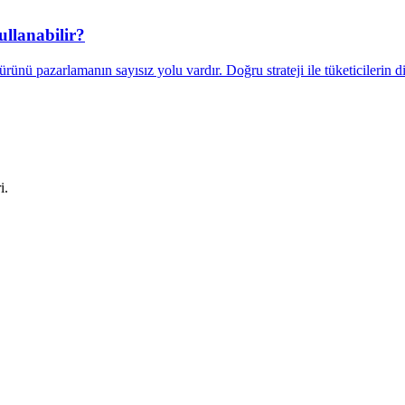
ullanabilir?
rünü pazarlamanın sayısız yolu vardır. Doğru strateji ile tüketicilerin 
i.