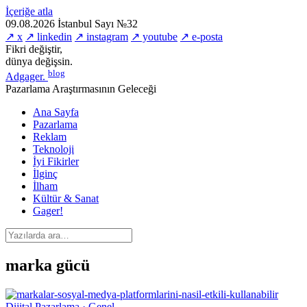
İçeriğe atla
09.08.2026
İstanbul
Sayı №32
↗ x
↗ linkedin
↗ instagram
↗ youtube
↗ e-posta
Fikri değiştir,
dünya değişsin.
blog
Adgager
.
Pazarlama Araştırmasının Geleceği
Ana Sayfa
Pazarlama
Reklam
Teknoloji
İyi Fikirler
İlginç
İlham
Kültür & Sanat
Gager!
marka gücü
Dijital Pazarlama · Genel