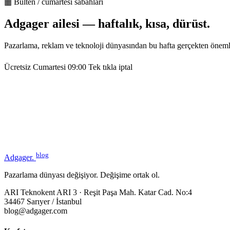
▦ Bülten / cumartesi sabahları
Adgager ailesi — haftalık, kısa, dürüst.
Pazarlama, reklam ve teknoloji dünyasından bu hafta gerçekten öneml
Ücretsiz
Cumartesi 09:00
Tek tıkla iptal
blog
Adgager
.
Pazarlama dünyası değişiyor. Değişime ortak ol.
ARI Teknokent ARI 3 · Reşit Paşa Mah. Katar Cad. No:4
34467 Sarıyer / İstanbul
blog@adgager.com