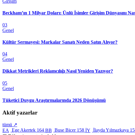
Girişim
Beckham’ın 1 Milyar Doları: Ünlü İsimler Girişim Dünyasını Nas
03
Genel
Kültür Sermayesi: Markalar Sanatı Neden Satın Alıyor?
04
Genel
Dikkat Metrikleri Reklamcılığı Nasıl Yeniden Yazıyor?
05
Genel
Tüketici Duygu Araştırmalarında 2026 Dönüşümü
Aktif yazarlar
tümü ↗
Ege Akertek
164
Buse Biçer
158
İlayda Yılmazkaya
15
EA
BB
İY