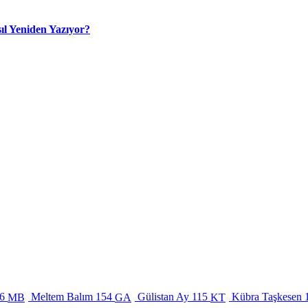
ıl Yeniden Yazıyor?
6
Meltem Balım
154
Gülistan Ay
115
Kübra Taşkesen
MB
GA
KT