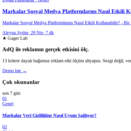
Markalar Sosyal Medya Platformlarını Nasıl Etkili K
Markalar Sosyal Medya Platformlarını Nasıl Etkili Kullanabilir? - Bir ü
Aleyna Aydın
·
29 Nis
·
7 dk
★ Gager Lab
AdQ ile reklamın gerçek etkisini ölç.
13 kritere dayalı bağımsız reklam etki ölçüm altyapısı. Sezgi değil, ver
Demo iste →
Çok okunanlar
son 7 gün
01
Genel
Markalar Veri Gizliliğine Nasıl Uyum Sağlıyor?
02