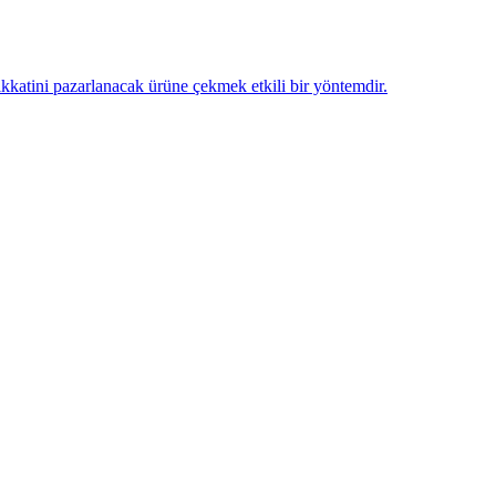
dikkatini pazarlanacak ürüne çekmek etkili bir yöntemdir.