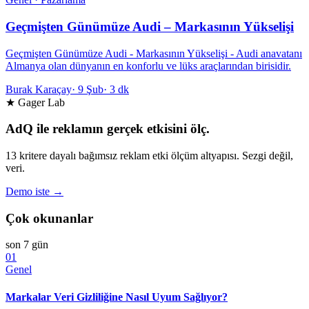
Geçmişten Günümüze Audi – Markasının Yükselişi
Geçmişten Günümüze Audi - Markasının Yükselişi - Audi anavatanı
Almanya olan dünyanın en konforlu ve lüks araçlarından birisidir.
Burak Karaçay
·
9 Şub
·
3 dk
★ Gager Lab
AdQ ile reklamın gerçek etkisini ölç.
13 kritere dayalı bağımsız reklam etki ölçüm altyapısı. Sezgi değil,
veri.
Demo iste →
Çok okunanlar
son 7 gün
01
Genel
Markalar Veri Gizliliğine Nasıl Uyum Sağlıyor?