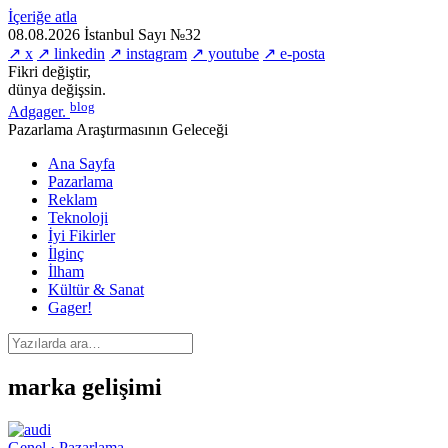
İçeriğe atla
08.08.2026
İstanbul
Sayı №32
↗ x
↗ linkedin
↗ instagram
↗ youtube
↗ e-posta
Fikri değiştir,
dünya değişsin.
blog
Adgager
.
Pazarlama Araştırmasının Geleceği
Ana Sayfa
Pazarlama
Reklam
Teknoloji
İyi Fikirler
İlginç
İlham
Kültür & Sanat
Gager!
marka gelişimi
Genel · Pazarlama