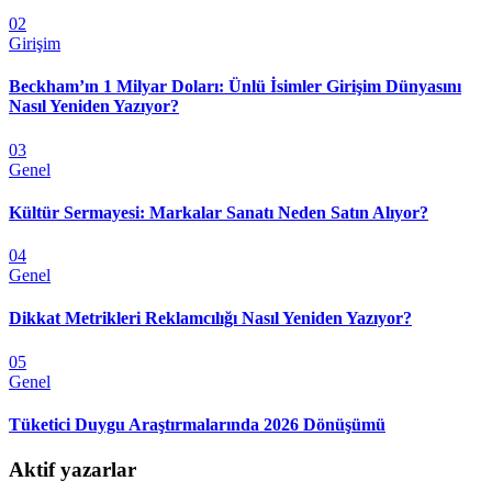
02
Girişim
Beckham’ın 1 Milyar Doları: Ünlü İsimler Girişim Dünyasını
Nasıl Yeniden Yazıyor?
03
Genel
Kültür Sermayesi: Markalar Sanatı Neden Satın Alıyor?
04
Genel
Dikkat Metrikleri Reklamcılığı Nasıl Yeniden Yazıyor?
05
Genel
Tüketici Duygu Araştırmalarında 2026 Dönüşümü
Aktif yazarlar