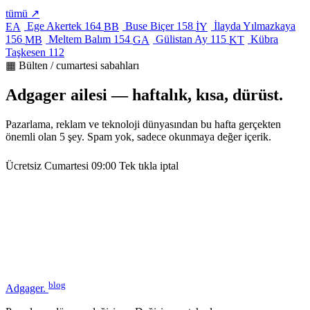
tümü ↗
Ege Akertek
164
Buse Biçer
158
İlayda Yılmazkaya
EA
BB
İY
156
Meltem Balım
154
Gülistan Ay
115
Kübra
MB
GA
KT
Taşkesen
112
▦ Bülten / cumartesi sabahları
Adgager ailesi — haftalık, kısa, dürüst.
Pazarlama, reklam ve teknoloji dünyasından bu hafta gerçekten
önemli olan 5 şey. Spam yok, sadece okunmaya değer içerik.
Ücretsiz
Cumartesi 09:00
Tek tıkla iptal
blog
Adgager
.