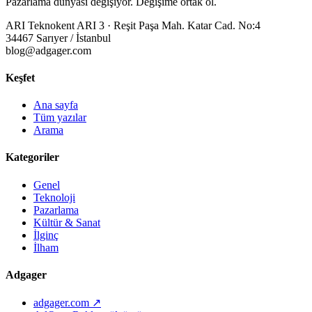
Pazarlama dünyası değişiyor. Değişime ortak ol.
ARI Teknokent ARI 3 · Reşit Paşa Mah. Katar Cad. No:4
34467 Sarıyer / İstanbul
blog@adgager.com
Keşfet
Ana sayfa
Tüm yazılar
Arama
Kategoriler
Genel
Teknoloji
Pazarlama
Kültür & Sanat
İlginç
İlham
Adgager
adgager.com ↗