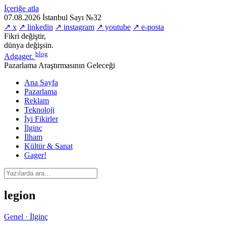
İçeriğe atla
07.08.2026
İstanbul
Sayı №32
↗ x
↗ linkedin
↗ instagram
↗ youtube
↗ e-posta
Fikri değiştir,
dünya değişsin.
blog
Adgager
.
Pazarlama Araştırmasının Geleceği
Ana Sayfa
Pazarlama
Reklam
Teknoloji
İyi Fikirler
İlginç
İlham
Kültür & Sanat
Gager!
legion
Genel · İlginç