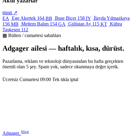
Aktif yazarlar
tümü ↗
Ege Akertek
164
Buse Biçer
158
İlayda Yılmazkaya
EA
BB
İY
156
Meltem Balım
154
Gülistan Ay
115
Kübra
MB
GA
KT
Taşkesen
112
▦ Bülten / cumartesi sabahları
Adgager ailesi — haftalık, kısa, dürüst.
Pazarlama, reklam ve teknoloji dünyasından bu hafta gerçekten
önemli olan 5 şey. Spam yok, sadece okunmaya değer içerik.
Ücretsiz
Cumartesi 09:00
Tek tıkla iptal
blog
Adgager
.