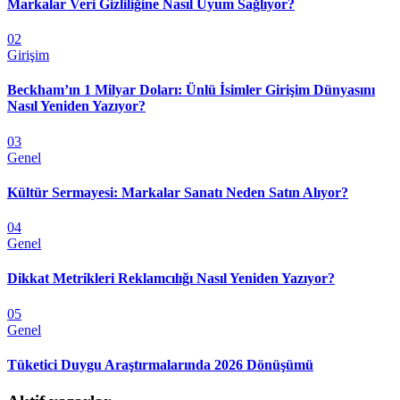
Markalar Veri Gizliliğine Nasıl Uyum Sağlıyor?
02
Girişim
Beckham’ın 1 Milyar Doları: Ünlü İsimler Girişim Dünyasını
Nasıl Yeniden Yazıyor?
03
Genel
Kültür Sermayesi: Markalar Sanatı Neden Satın Alıyor?
04
Genel
Dikkat Metrikleri Reklamcılığı Nasıl Yeniden Yazıyor?
05
Genel
Tüketici Duygu Araştırmalarında 2026 Dönüşümü