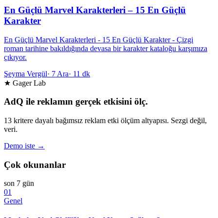
En Güçlü Marvel Karakterleri – 15 En Güçlü
Karakter
En Güçlü Marvel Karakterleri - 15 En Güçlü Karakter - Çizgi
roman tarihine bakıldığında devasa bir karakter kataloğu karşımıza
çıkıyor.
Şeyma Vergül
·
7 Ara
·
11 dk
★ Gager Lab
AdQ ile reklamın gerçek etkisini ölç.
13 kritere dayalı bağımsız reklam etki ölçüm altyapısı. Sezgi değil,
veri.
Demo iste →
Çok okunanlar
son 7 gün
01
Genel