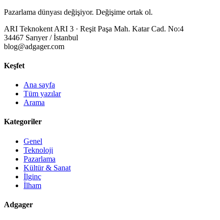
Pazarlama dünyası değişiyor. Değişime ortak ol.
ARI Teknokent ARI 3 · Reşit Paşa Mah. Katar Cad. No:4
34467 Sarıyer / İstanbul
blog@adgager.com
Keşfet
Ana sayfa
Tüm yazılar
Arama
Kategoriler
Genel
Teknoloji
Pazarlama
Kültür & Sanat
İlginç
İlham
Adgager