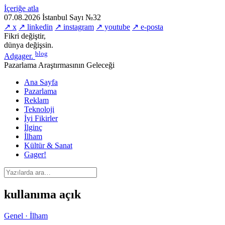
İçeriğe atla
07.08.2026
İstanbul
Sayı №32
↗ x
↗ linkedin
↗ instagram
↗ youtube
↗ e-posta
Fikri değiştir,
dünya değişsin.
blog
Adgager
.
Pazarlama Araştırmasının Geleceği
Ana Sayfa
Pazarlama
Reklam
Teknoloji
İyi Fikirler
İlginç
İlham
Kültür & Sanat
Gager!
kullanıma açık
Genel · İlham