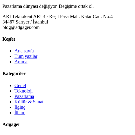
Pazarlama dünyası değişiyor. Değişime ortak ol.
ARI Teknokent ARI 3 · Reşit Paşa Mah. Katar Cad. No:4
34467 Sarıyer / İstanbul
blog@adgager.com
Keşfet
Ana sayfa
Tüm yazılar
Arama
Kategoriler
Genel
Teknoloji
Pazarlama
Kültür & Sanat
İlginç
İlham
Adgager