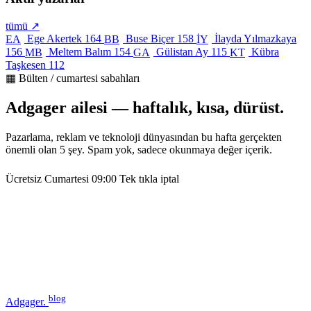
tümü ↗
Ege Akertek
164
Buse Biçer
158
İlayda Yılmazkaya
EA
BB
İY
156
Meltem Balım
154
Gülistan Ay
115
Kübra
MB
GA
KT
Taşkesen
112
▦ Bülten / cumartesi sabahları
Adgager ailesi — haftalık, kısa, dürüst.
Pazarlama, reklam ve teknoloji dünyasından bu hafta gerçekten
önemli olan 5 şey. Spam yok, sadece okunmaya değer içerik.
Ücretsiz
Cumartesi 09:00
Tek tıkla iptal
blog
Adgager
.