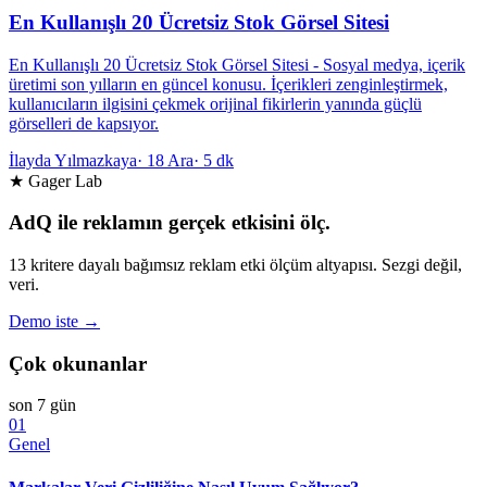
En Kullanışlı 20 Ücretsiz Stok Görsel Sitesi
En Kullanışlı 20 Ücretsiz Stok Görsel Sitesi - Sosyal medya, içerik
üretimi son yılların en güncel konusu. İçerikleri zenginleştirmek,
kullanıcıların ilgisini çekmek orijinal fikirlerin yanında güçlü
görselleri de kapsıyor.
İlayda Yılmazkaya
·
18 Ara
·
5 dk
★ Gager Lab
AdQ ile reklamın gerçek etkisini ölç.
13 kritere dayalı bağımsız reklam etki ölçüm altyapısı. Sezgi değil,
veri.
Demo iste →
Çok okunanlar
son 7 gün
01
Genel