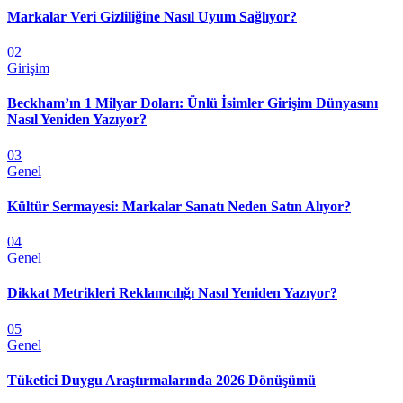
Markalar Veri Gizliliğine Nasıl Uyum Sağlıyor?
02
Girişim
Beckham’ın 1 Milyar Doları: Ünlü İsimler Girişim Dünyasını
Nasıl Yeniden Yazıyor?
03
Genel
Kültür Sermayesi: Markalar Sanatı Neden Satın Alıyor?
04
Genel
Dikkat Metrikleri Reklamcılığı Nasıl Yeniden Yazıyor?
05
Genel
Tüketici Duygu Araştırmalarında 2026 Dönüşümü