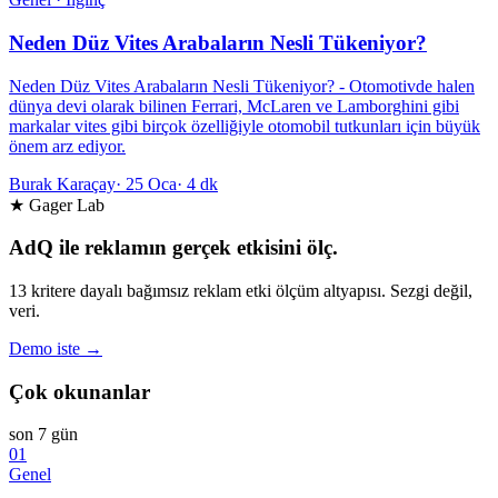
Neden Düz Vites Arabaların Nesli Tükeniyor?
Neden Düz Vites Arabaların Nesli Tükeniyor? - Otomotivde halen
dünya devi olarak bilinen Ferrari, McLaren ve Lamborghini gibi
markalar vites gibi birçok özelliğiyle otomobil tutkunları için büyük
önem arz ediyor.
Burak Karaçay
·
25 Oca
·
4 dk
★ Gager Lab
AdQ ile reklamın gerçek etkisini ölç.
13 kritere dayalı bağımsız reklam etki ölçüm altyapısı. Sezgi değil,
veri.
Demo iste →
Çok okunanlar
son 7 gün
01
Genel