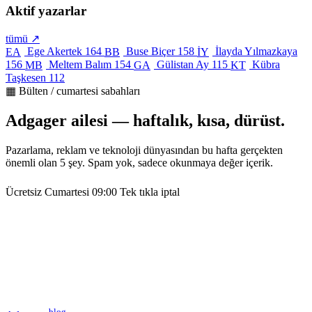
Aktif yazarlar
tümü ↗
Ege Akertek
164
Buse Biçer
158
İlayda Yılmazkaya
EA
BB
İY
156
Meltem Balım
154
Gülistan Ay
115
Kübra
MB
GA
KT
Taşkesen
112
▦ Bülten / cumartesi sabahları
Adgager ailesi — haftalık, kısa, dürüst.
Pazarlama, reklam ve teknoloji dünyasından bu hafta gerçekten
önemli olan 5 şey. Spam yok, sadece okunmaya değer içerik.
Ücretsiz
Cumartesi 09:00
Tek tıkla iptal
blog