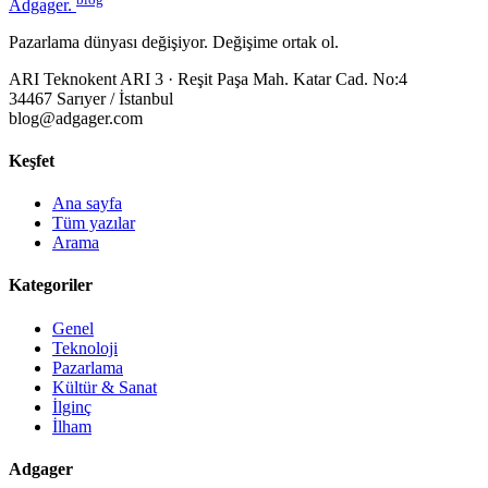
Adgager
.
Pazarlama dünyası değişiyor. Değişime ortak ol.
ARI Teknokent ARI 3 · Reşit Paşa Mah. Katar Cad. No:4
34467 Sarıyer / İstanbul
blog@adgager.com
Keşfet
Ana sayfa
Tüm yazılar
Arama
Kategoriler
Genel
Teknoloji
Pazarlama
Kültür & Sanat
İlginç
İlham
Adgager