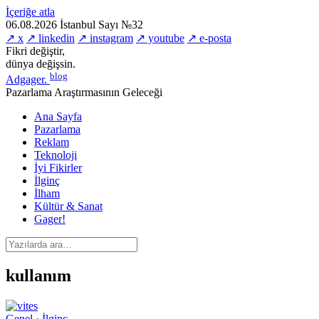
İçeriğe atla
06.08.2026
İstanbul
Sayı №32
↗ x
↗ linkedin
↗ instagram
↗ youtube
↗ e-posta
Fikri değiştir,
dünya değişsin.
blog
Adgager
.
Pazarlama Araştırmasının Geleceği
Ana Sayfa
Pazarlama
Reklam
Teknoloji
İyi Fikirler
İlginç
İlham
Kültür & Sanat
Gager!
kullanım
Genel · İlginç