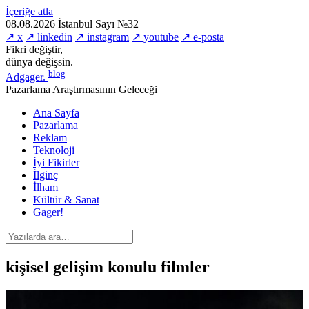
İçeriğe atla
08.08.2026
İstanbul
Sayı №32
↗ x
↗ linkedin
↗ instagram
↗ youtube
↗ e-posta
Fikri değiştir,
dünya değişsin.
blog
Adgager
.
Pazarlama Araştırmasının Geleceği
Ana Sayfa
Pazarlama
Reklam
Teknoloji
İyi Fikirler
İlginç
İlham
Kültür & Sanat
Gager!
kişisel gelişim konulu filmler