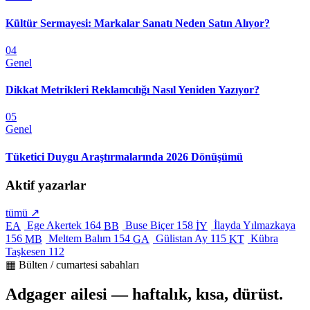
Kültür Sermayesi: Markalar Sanatı Neden Satın Alıyor?
04
Genel
Dikkat Metrikleri Reklamcılığı Nasıl Yeniden Yazıyor?
05
Genel
Tüketici Duygu Araştırmalarında 2026 Dönüşümü
Aktif yazarlar
tümü ↗
Ege Akertek
164
Buse Biçer
158
İlayda Yılmazkaya
EA
BB
İY
156
Meltem Balım
154
Gülistan Ay
115
Kübra
MB
GA
KT
Taşkesen
112
▦ Bülten / cumartesi sabahları
Adgager ailesi — haftalık, kısa, dürüst.