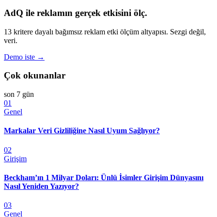
AdQ ile reklamın gerçek etkisini ölç.
13 kritere dayalı bağımsız reklam etki ölçüm altyapısı. Sezgi değil,
veri.
Demo iste →
Çok okunanlar
son 7 gün
01
Genel
Markalar Veri Gizliliğine Nasıl Uyum Sağlıyor?
02
Girişim
Beckham’ın 1 Milyar Doları: Ünlü İsimler Girişim Dünyasını
Nasıl Yeniden Yazıyor?
03
Genel