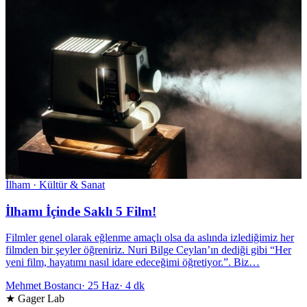
İlham · Kültür & Sanat
İlhamı İçinde Saklı 5 Film!
Filmler genel olarak eğlenme amaçlı olsa da aslında izlediğimiz her
filmden bir şeyler öğreniriz. Nuri Bilge Ceylan’ın dediği gibi “Her
yeni film, hayatımı nasıl idare edeceğimi öğretiyor.”. Biz…
Mehmet Bostancı
·
25 Haz
·
4 dk
★ Gager Lab