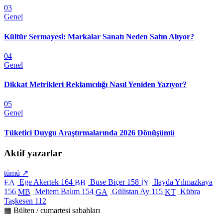
03
Genel
Kültür Sermayesi: Markalar Sanatı Neden Satın Alıyor?
04
Genel
Dikkat Metrikleri Reklamcılığı Nasıl Yeniden Yazıyor?
05
Genel
Tüketici Duygu Araştırmalarında 2026 Dönüşümü
Aktif yazarlar
tümü ↗
Ege Akertek
164
Buse Biçer
158
İlayda Yılmazkaya
EA
BB
İY
156
Meltem Balım
154
Gülistan Ay
115
Kübra
MB
GA
KT
Taşkesen
112
▦ Bülten / cumartesi sabahları