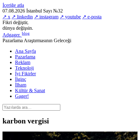
İçeriğe atla
07.08.2026
İstanbul
Sayı №32
↗ x
↗ linkedin
↗ instagram
↗ youtube
↗ e-posta
Fikri değiştir,
dünya değişsin.
blog
Adgager
.
Pazarlama Araştırmasının Geleceği
Ana Sayfa
Pazarlama
Reklam
Teknoloji
İyi Fikirler
İlginç
İlham
Kültür & Sanat
Gager!
karbon vergisi