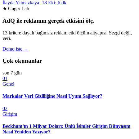
İlayda Yılmazkaya
·
18 Eki
·
6 dk
★ Gager Lab
AdQ ile reklamın gerçek etkisini ölç.
13 kritere dayalı bağımsız reklam etki ölçüm altyapısı. Sezgi değil,
veri.
Demo iste →
Çok okunanlar
son 7 gün
01
Genel
Markalar Veri Gizliliğine Nasıl Uyum Sağlıyor?
02
Girişim
Beckham’ın 1 Milyar Doları: Ünlü İsimler Girişim Dünyasını
Nasıl Yeniden Yazıyor?