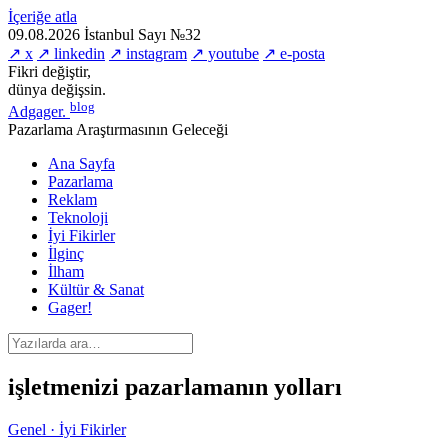
İçeriğe atla
09.08.2026
İstanbul
Sayı №32
↗ x
↗ linkedin
↗ instagram
↗ youtube
↗ e-posta
Fikri değiştir,
dünya değişsin.
blog
Adgager
.
Pazarlama Araştırmasının Geleceği
Ana Sayfa
Pazarlama
Reklam
Teknoloji
İyi Fikirler
İlginç
İlham
Kültür & Sanat
Gager!
işletmenizi pazarlamanın yolları
Genel · İyi Fikirler