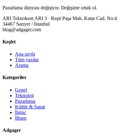
Pazarlama dünyası değişiyor. Değişime ortak ol.
ARI Teknokent ARI 3 · Reşit Paşa Mah. Katar Cad. No:4
34467 Sarıyer / İstanbul
blog@adgager.com
Keşfet
Ana sayfa
Tüm yazılar
Arama
Kategoriler
Genel
Teknoloji
Pazarlama
Kültür & Sanat
İlginç
İlham
Adgager