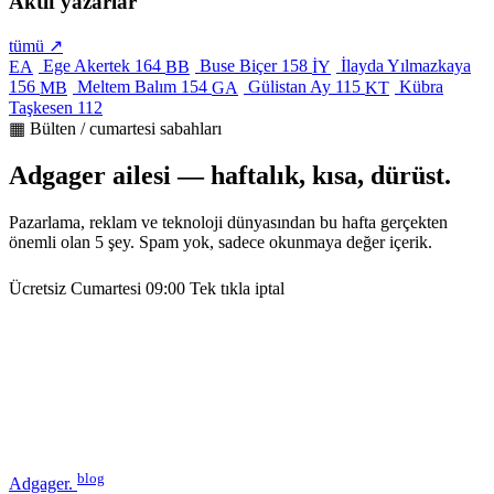
Aktif yazarlar
tümü ↗
Ege Akertek
164
Buse Biçer
158
İlayda Yılmazkaya
EA
BB
İY
156
Meltem Balım
154
Gülistan Ay
115
Kübra
MB
GA
KT
Taşkesen
112
▦ Bülten / cumartesi sabahları
Adgager ailesi — haftalık, kısa, dürüst.
Pazarlama, reklam ve teknoloji dünyasından bu hafta gerçekten
önemli olan 5 şey. Spam yok, sadece okunmaya değer içerik.
Ücretsiz
Cumartesi 09:00
Tek tıkla iptal
blog
Adgager
.