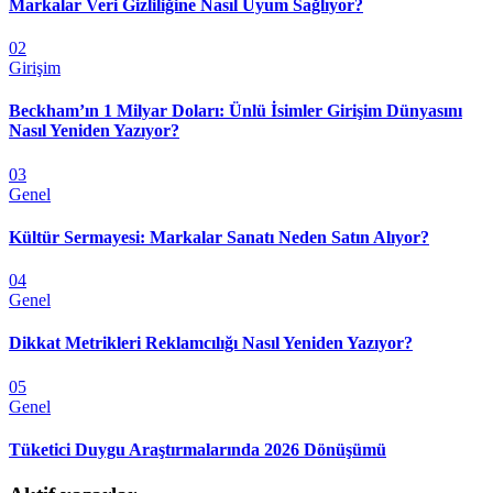
Markalar Veri Gizliliğine Nasıl Uyum Sağlıyor?
02
Girişim
Beckham’ın 1 Milyar Doları: Ünlü İsimler Girişim Dünyasını
Nasıl Yeniden Yazıyor?
03
Genel
Kültür Sermayesi: Markalar Sanatı Neden Satın Alıyor?
04
Genel
Dikkat Metrikleri Reklamcılığı Nasıl Yeniden Yazıyor?
05
Genel
Tüketici Duygu Araştırmalarında 2026 Dönüşümü