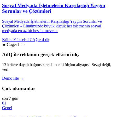
Sosyal Medyada İşletmelerin Karşılaştığı Yaygın
Sorunlar ve Çözümleri
Sosyal Medyada İşletmelerin Karşılaştığı Yaygın Sorunlar ve
Çözümleri - Günümüzde büyük küçük her işletmenin sosyal
medyada en az bir hesabı mevcut.
Kübra Yüksel
·
27 Ağu
·
4 dk
★ Gager Lab
AdQ ile reklamın gerçek etkisini ölç.
13 kritere dayalı bağımsız reklam etki ölçüm altyapısı. Sezgi değil,
veri.
Demo iste →
Çok okunanlar
son 7 gün
01
Genel