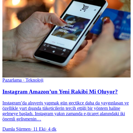
Pazarlama · Teknoloji
Instagram Amazon’un Yeni Rakibi Mi Oluyor?
Instagram’da alışveriş yapmak gün geçtikçe daha da yaygınlaşan ve
özellikle yurt dışında tüketicilerin tercih ettiği bir yöntem haline
gelmeye başladı. Instagram yakın zamanda e-ticaret alanındaki iki
önemli gelişmenin…
Damla Sürmen
·
11 Eki
·
4 dk