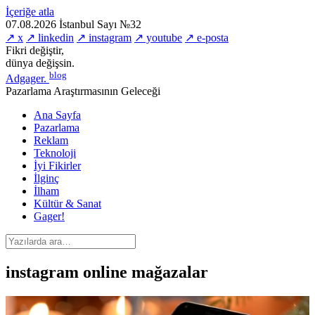
İçeriğe atla
07.08.2026
İstanbul
Sayı №32
↗ x
↗ linkedin
↗ instagram
↗ youtube
↗ e-posta
Fikri değiştir,
dünya değişsin.
blog
Adgager
.
Pazarlama Araştırmasının Geleceği
Ana Sayfa
Pazarlama
Reklam
Teknoloji
İyi Fikirler
İlginç
İlham
Kültür & Sanat
Gager!
instagram online mağazalar