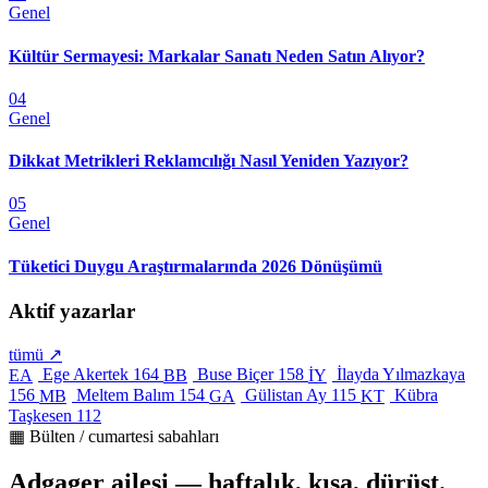
Genel
Kültür Sermayesi: Markalar Sanatı Neden Satın Alıyor?
04
Genel
Dikkat Metrikleri Reklamcılığı Nasıl Yeniden Yazıyor?
05
Genel
Tüketici Duygu Araştırmalarında 2026 Dönüşümü
Aktif yazarlar
tümü ↗
Ege Akertek
164
Buse Biçer
158
İlayda Yılmazkaya
EA
BB
İY
156
Meltem Balım
154
Gülistan Ay
115
Kübra
MB
GA
KT
Taşkesen
112
▦ Bülten / cumartesi sabahları
Adgager ailesi — haftalık, kısa, dürüst.