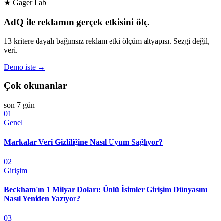
★ Gager Lab
AdQ ile reklamın gerçek etkisini ölç.
13 kritere dayalı bağımsız reklam etki ölçüm altyapısı. Sezgi değil,
veri.
Demo iste →
Çok okunanlar
son 7 gün
01
Genel
Markalar Veri Gizliliğine Nasıl Uyum Sağlıyor?
02
Girişim
Beckham’ın 1 Milyar Doları: Ünlü İsimler Girişim Dünyasını
Nasıl Yeniden Yazıyor?
03