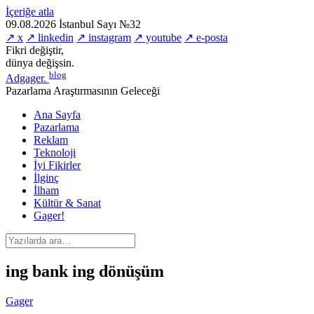
İçeriğe atla
09.08.2026
İstanbul
Sayı №32
↗ x
↗ linkedin
↗ instagram
↗ youtube
↗ e-posta
Fikri değiştir,
dünya değişsin.
blog
Adgager
.
Pazarlama Araştırmasının Geleceği
Ana Sayfa
Pazarlama
Reklam
Teknoloji
İyi Fikirler
İlginç
İlham
Kültür & Sanat
Gager!
ing bank ing dönüşüm
Gager