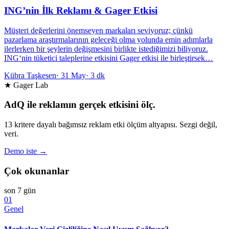
ING’nin İlk Reklamı & Gager Etkisi
Müşteri değerlerini önemseyen markaları seviyoruz; çünkü
pazarlama araştırmalarının geleceği olma yolunda emin adımlarla
ilerlerken bir şeylerin değişmesini birlikte istediğimizi biliyoruz.
ING‘nin tüketici taleplerine etkisini Gager etkisi ile birleştirsek…
Kübra Taşkesen
·
31 May
·
3 dk
★ Gager Lab
AdQ ile reklamın gerçek etkisini ölç.
13 kritere dayalı bağımsız reklam etki ölçüm altyapısı. Sezgi değil,
veri.
Demo iste →
Çok okunanlar
son 7 gün
01
Genel