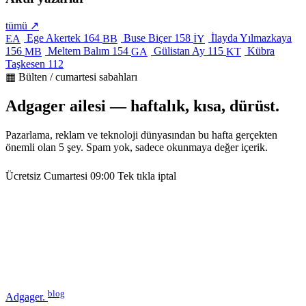
tümü ↗
Ege Akertek
164
Buse Biçer
158
İlayda Yılmazkaya
EA
BB
İY
156
Meltem Balım
154
Gülistan Ay
115
Kübra
MB
GA
KT
Taşkesen
112
▦ Bülten / cumartesi sabahları
Adgager ailesi — haftalık, kısa, dürüst.
Pazarlama, reklam ve teknoloji dünyasından bu hafta gerçekten
önemli olan 5 şey. Spam yok, sadece okunmaya değer içerik.
Ücretsiz
Cumartesi 09:00
Tek tıkla iptal
blog
Adgager
.