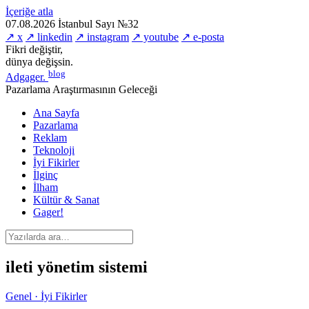
İçeriğe atla
07.08.2026
İstanbul
Sayı №32
↗ x
↗ linkedin
↗ instagram
↗ youtube
↗ e-posta
Fikri değiştir,
dünya değişsin.
blog
Adgager
.
Pazarlama Araştırmasının Geleceği
Ana Sayfa
Pazarlama
Reklam
Teknoloji
İyi Fikirler
İlginç
İlham
Kültür & Sanat
Gager!
ileti yönetim sistemi
Genel · İyi Fikirler