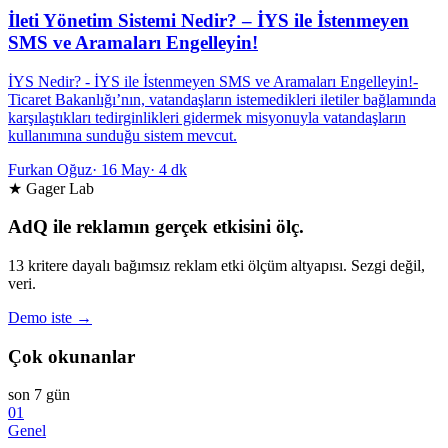
İleti Yönetim Sistemi Nedir? – İYS ile İstenmeyen
SMS ve Aramaları Engelleyin!
İYS Nedir? - İYS ile İstenmeyen SMS ve Aramaları Engelleyin!-
Ticaret Bakanlığı’nın, vatandaşların istemedikleri iletiler bağlamında
karşılaştıkları tedirginlikleri gidermek misyonuyla vatandaşların
kullanımına sunduğu sistem mevcut.
Furkan Oğuz
·
16 May
·
4 dk
★ Gager Lab
AdQ ile reklamın gerçek etkisini ölç.
13 kritere dayalı bağımsız reklam etki ölçüm altyapısı. Sezgi değil,
veri.
Demo iste →
Çok okunanlar
son 7 gün
01
Genel