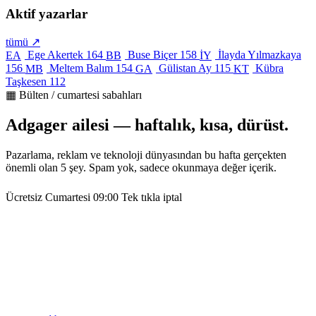
Aktif yazarlar
tümü ↗
Ege Akertek
164
Buse Biçer
158
İlayda Yılmazkaya
EA
BB
İY
156
Meltem Balım
154
Gülistan Ay
115
Kübra
MB
GA
KT
Taşkesen
112
▦ Bülten / cumartesi sabahları
Adgager ailesi — haftalık, kısa, dürüst.
Pazarlama, reklam ve teknoloji dünyasından bu hafta gerçekten
önemli olan 5 şey. Spam yok, sadece okunmaya değer içerik.
Ücretsiz
Cumartesi 09:00
Tek tıkla iptal