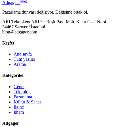
blog
Adgager
.
Pazarlama dünyası değişiyor. Değişime ortak ol.
ARI Teknokent ARI 3 · Reşit Paşa Mah. Katar Cad. No:4
34467 Sarıyer / İstanbul
blog@adgager.com
Keşfet
Ana sayfa
Tüm yazılar
Arama
Kategoriler
Genel
Teknoloji
Pazarlama
Kültür & Sanat
İlginç
İlham
Adgager