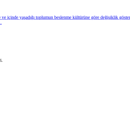
 ve içinde yaşadığı toplumun beslenme kültürüne göre değişiklik göster
…
i.