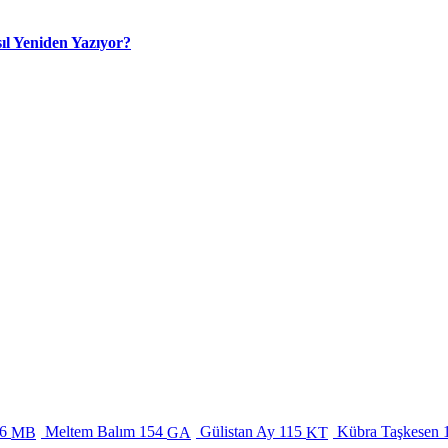
ıl Yeniden Yazıyor?
6
Meltem Balım
154
Gülistan Ay
115
Kübra Taşkesen
MB
GA
KT