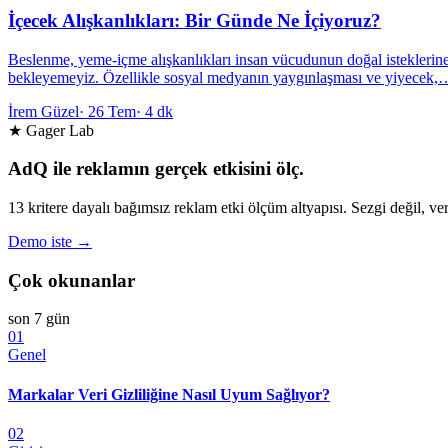
İçecek Alışkanlıkları: Bir Günde Ne İçiyoruz?
Beslenme, yeme-içme alışkanlıkları insan vücudunun doğal isteklerine
bekleyemeyiz. Özellikle sosyal medyanın yaygınlaşması ve yiyecek,
İrem Güzel
·
26 Tem
·
4 dk
★ Gager Lab
AdQ ile reklamın gerçek etkisini ölç.
13 kritere dayalı bağımsız reklam etki ölçüm altyapısı. Sezgi değil, ver
Demo iste →
Çok okunanlar
son 7 gün
01
Genel
Markalar Veri Gizliliğine Nasıl Uyum Sağlıyor?
02