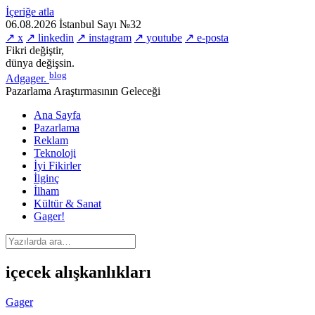
İçeriğe atla
06.08.2026
İstanbul
Sayı №32
↗ x
↗ linkedin
↗ instagram
↗ youtube
↗ e-posta
Fikri değiştir,
dünya değişsin.
blog
Adgager
.
Pazarlama Araştırmasının Geleceği
Ana Sayfa
Pazarlama
Reklam
Teknoloji
İyi Fikirler
İlginç
İlham
Kültür & Sanat
Gager!
içecek alışkanlıkları
Gager