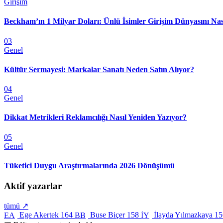
Girişim
Beckham’ın 1 Milyar Doları: Ünlü İsimler Girişim Dünyasını Nas
03
Genel
Kültür Sermayesi: Markalar Sanatı Neden Satın Alıyor?
04
Genel
Dikkat Metrikleri Reklamcılığı Nasıl Yeniden Yazıyor?
05
Genel
Tüketici Duygu Araştırmalarında 2026 Dönüşümü
Aktif yazarlar
tümü ↗
Ege Akertek
164
Buse Biçer
158
İlayda Yılmazkaya
15
EA
BB
İY