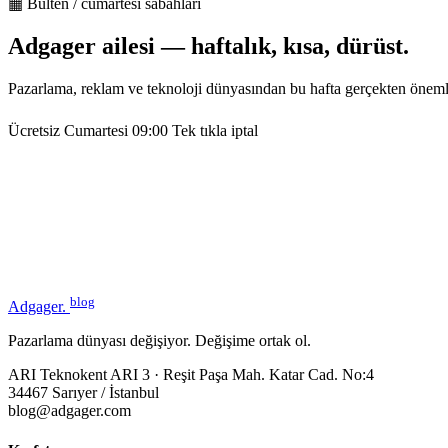
▦ Bülten / cumartesi sabahları
Adgager ailesi — haftalık, kısa, dürüst.
Pazarlama, reklam ve teknoloji dünyasından bu hafta gerçekten öneml
Ücretsiz
Cumartesi 09:00
Tek tıkla iptal
blog
Adgager
.
Pazarlama dünyası değişiyor. Değişime ortak ol.
ARI Teknokent ARI 3 · Reşit Paşa Mah. Katar Cad. No:4
34467 Sarıyer / İstanbul
blog@adgager.com