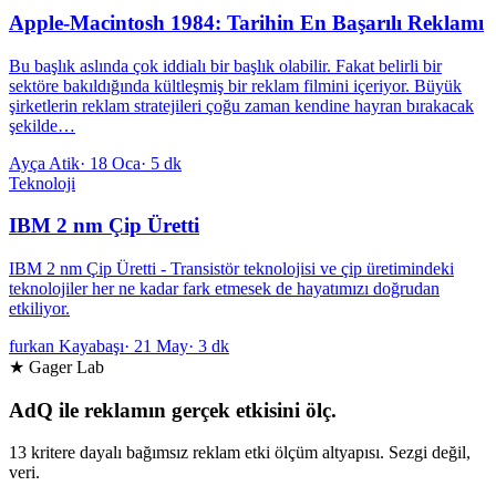
Apple-Macintosh 1984: Tarihin En Başarılı Reklamı
Bu başlık aslında çok iddialı bir başlık olabilir. Fakat belirli bir
sektöre bakıldığında kültleşmiş bir reklam filmini içeriyor. Büyük
şirketlerin reklam stratejileri çoğu zaman kendine hayran bırakacak
şekilde…
Ayça Atik
·
18 Oca
·
5 dk
Teknoloji
IBM 2 nm Çip Üretti
IBM 2 nm Çip Üretti - Transistör teknolojisi ve çip üretimindeki
teknolojiler her ne kadar fark etmesek de hayatımızı doğrudan
etkiliyor.
furkan Kayabaşı
·
21 May
·
3 dk
★ Gager Lab
AdQ ile reklamın gerçek etkisini ölç.
13 kritere dayalı bağımsız reklam etki ölçüm altyapısı. Sezgi değil,
veri.