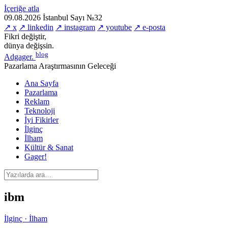
İçeriğe atla
09.08.2026
İstanbul
Sayı №32
↗ x
↗ linkedin
↗ instagram
↗ youtube
↗ e-posta
Fikri değiştir,
dünya değişsin.
blog
Adgager
.
Pazarlama Araştırmasının Geleceği
Ana Sayfa
Pazarlama
Reklam
Teknoloji
İyi Fikirler
İlginç
İlham
Kültür & Sanat
Gager!
ibm
İlginç · İlham