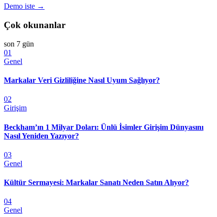
Demo iste →
Çok okunanlar
son 7 gün
01
Genel
Markalar Veri Gizliliğine Nasıl Uyum Sağlıyor?
02
Girişim
Beckham’ın 1 Milyar Doları: Ünlü İsimler Girişim Dünyasını
Nasıl Yeniden Yazıyor?
03
Genel
Kültür Sermayesi: Markalar Sanatı Neden Satın Alıyor?
04
Genel