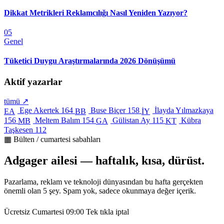
Dikkat Metrikleri Reklamcılığı Nasıl Yeniden Yazıyor?
05
Genel
Tüketici Duygu Araştırmalarında 2026 Dönüşümü
Aktif yazarlar
tümü ↗
Ege Akertek
164
Buse Biçer
158
İlayda Yılmazkaya
EA
BB
İY
156
Meltem Balım
154
Gülistan Ay
115
Kübra
MB
GA
KT
Taşkesen
112
▦ Bülten / cumartesi sabahları
Adgager ailesi — haftalık, kısa, dürüst.
Pazarlama, reklam ve teknoloji dünyasından bu hafta gerçekten
önemli olan 5 şey. Spam yok, sadece okunmaya değer içerik.
Ücretsiz
Cumartesi 09:00
Tek tıkla iptal