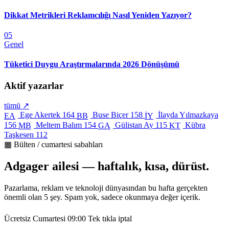
Dikkat Metrikleri Reklamcılığı Nasıl Yeniden Yazıyor?
05
Genel
Tüketici Duygu Araştırmalarında 2026 Dönüşümü
Aktif yazarlar
tümü ↗
Ege Akertek
164
Buse Biçer
158
İlayda Yılmazkaya
EA
BB
İY
156
Meltem Balım
154
Gülistan Ay
115
Kübra
MB
GA
KT
Taşkesen
112
▦ Bülten / cumartesi sabahları
Adgager ailesi — haftalık, kısa, dürüst.
Pazarlama, reklam ve teknoloji dünyasından bu hafta gerçekten
önemli olan 5 şey. Spam yok, sadece okunmaya değer içerik.
Ücretsiz
Cumartesi 09:00
Tek tıkla iptal