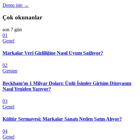
Demo iste →
Çok okunanlar
son 7 gün
01
Genel
Markalar Veri Gizliliğine Nasıl Uyum Sağlıyor?
02
Girişim
Beckham’ın 1 Milyar Doları: Ünlü İsimler Girişim Dünyasını
Nasıl Yeniden Yazıyor?
03
Genel
Kültür Sermayesi: Markalar Sanatı Neden Satın Alıyor?
04
Genel