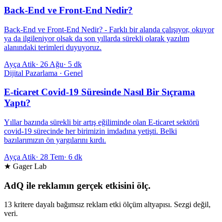
Back-End ve Front-End Nedir?
Back-End ve Front-End Nedir? - Farklı bir alanda çalışıyor, okuyor
ya da ilgileniyor olsak da son yıllarda sürekli olarak yazılım
alanındaki terimleri duyuyoruz.
Ayça Atik
·
26 Ağu
·
5 dk
Dijital Pazarlama · Genel
E-ticaret Covid-19 Süresinde Nasıl Bir Sıçrama
Yaptı?
Yıllar bazında sürekli bir artış eğiliminde olan E-ticaret sektörü
covid-19 sürecinde her birimizin imdadına yetişti. Belki
bazılarımızın ön yargılarını kırdı.
Ayça Atik
·
28 Tem
·
6 dk
★ Gager Lab
AdQ ile reklamın gerçek etkisini ölç.
13 kritere dayalı bağımsız reklam etki ölçüm altyapısı. Sezgi değil,
veri.