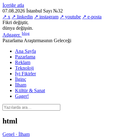
İçeriğe atla
07.08.2026
İstanbul
Sayı №32
↗ x
↗ linkedin
↗ instagram
↗ youtube
↗ e-posta
Fikri değiştir,
dünya değişsin.
blog
Adgager
.
Pazarlama Araştırmasının Geleceği
Ana Sayfa
Pazarlama
Reklam
Teknoloji
İyi Fikirler
İlginç
İlham
Kültür & Sanat
Gager!
html
Genel · İlham